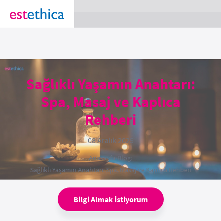
section Service {
}
Sağlıklı Yaşamın Anahtarı:
Spa, Masaj ve Kaplıca
Rehberi
08 Aralık 2025
Anasayfa
›
Blog
›
Sağlıklı Yaşamın Anahtarı: Spa, Masaj ve Kaplıca Rehberi
Bilgi Almak İstiyorum