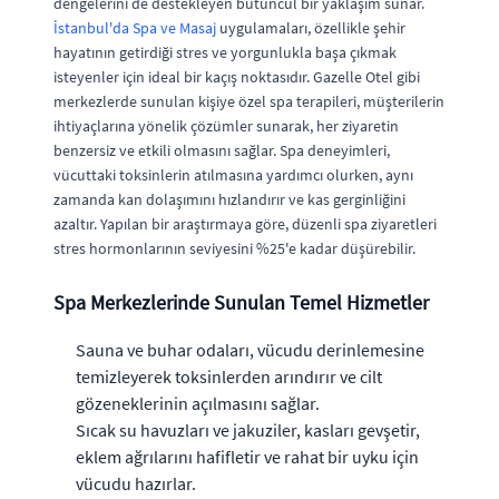
dengelerini de destekleyen bütüncül bir yaklaşım sunar.
İstanbul'da Spa ve Masaj
uygulamaları, özellikle şehir
hayatının getirdiği stres ve yorgunlukla başa çıkmak
isteyenler için ideal bir kaçış noktasıdır. Gazelle Otel gibi
merkezlerde sunulan kişiye özel spa terapileri, müşterilerin
ihtiyaçlarına yönelik çözümler sunarak, her ziyaretin
benzersiz ve etkili olmasını sağlar. Spa deneyimleri,
vücuttaki toksinlerin atılmasına yardımcı olurken, aynı
zamanda kan dolaşımını hızlandırır ve kas gerginliğini
azaltır. Yapılan bir araştırmaya göre, düzenli spa ziyaretleri
stres hormonlarının seviyesini %25'e kadar düşürebilir.
Spa Merkezlerinde Sunulan Temel Hizmetler
Sauna ve buhar odaları, vücudu derinlemesine
temizleyerek toksinlerden arındırır ve cilt
gözeneklerinin açılmasını sağlar.
Sıcak su havuzları ve jakuziler, kasları gevşetir,
eklem ağrılarını hafifletir ve rahat bir uyku için
vücudu hazırlar.