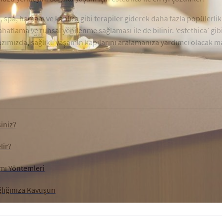
 spa, hamam ve kaplıca gibi terapiler giderek daha fazla popülerli
tlama ve ruhsal yenilenme sağlaması ile de bilinir. ‘estethica’ gibi 
 Yazımızda, sağlıklı yaşamın kapılarını aralamanıza yardımcı olacak 
iniz?
lir?
ımı Yöntemleri
ğlığınıza Kavuşun