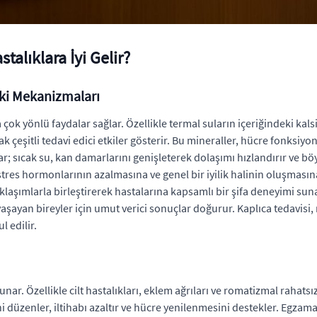
stalıklara İyi Gelir?
tki Mekanizmaları
a çok yönlü faydalar sağlar. Özellikle termal suların içeriğindeki ka
şitli tedavi edici etkiler gösterir. Bu mineraller, hücre fonksiyonlar
nar; sıcak su, kan damarlarını genişleterek dolaşımı hızlandırır ve 
, stres hormonlarının azalmasına ve genel bir iyilik halinin oluşması
klaşımlarla birleştirerek hastalarına kapsamlı bir şifa deneyimi su
ı yaşayan bireyler için umut verici sonuçlar doğurur. Kaplıca tedavisi, 
 edilir.
ar. Özellikle cilt hastalıkları, eklem ağrıları ve romatizmal rahatsızlı
i düzenler, iltihabı azaltır ve hücre yenilenmesini destekler. Egzama,