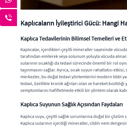
Kaplıcaların İyileştirici Gücü: Hangi Ha
Kaplıca Tedavilerinin Bilimsel Temelleri ve E
Kaplıcalar, içerdikleri çeşitli mineraller sayesinde vücud
tarafından emilerek veya solunum yoluyla vücuda alınarak çe
sularının sıcaklığı da tedavi sürecinde önemli bir rol oy
taşınmasını sağlar. Ayrıca, sıcak suyun rahatlatıcı etkisi
merkezler, bu doğal tedavi yöntemlerini modern tıbbi ya
tedavi, özellikle kronik ağrıları olan ve hareket kısıtlılığ
semptomlarını hafifletmede etkili bir yöntem olarak kabul
Kaplıca Suyunun Sağlık Açısından Faydaları
Kaplıca suyu, çeşitli sağlık sorunlarına doğal bir çözüm sun
Kaplıca sularının içerdiği mineraller, cildin nem dengesin