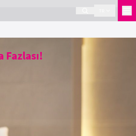
TR
a Fazlası!