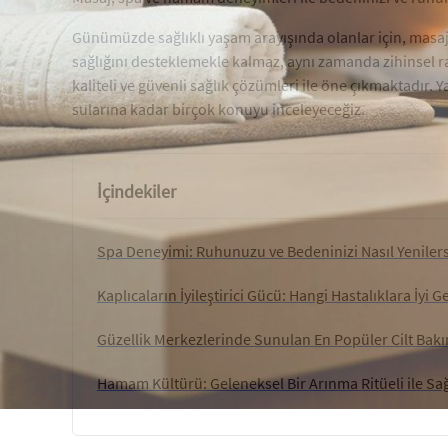
Günümüzde sağlıklı yaşam arayışında olanlar için, masaj,
sağlığını desteklemekle kalmaz, aynı zamanda zihinsel raha
kaliteli ve güvenli sağlık çözümleri ile öne çıkmaktadır.
sularına kadar birçok konuyu inceleyeceğiz.
İçindekiler
Spa Deneyimi: Ruhunuzu ve Bedeninizi Nasıl Yenilers
Kaplıcaların İyileştirici Gücü: Hangi Hastalıklara İyi Ge
Güzellik Merkezlerinde Sunulan En Popüler Cilt Bak
Hamam Kültürü: Geleneksel Bir Arınma Ritüeli ile Sa