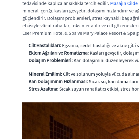
tedavisinde kaplıcalar sıklıkla tercih edilir.
Masajın Cilde 
mineral içeriği, kasları gevşetir, dolaşımı hızlandırır ve
güçlendirir. Dolaşım problemleri, stres kaynaklı baş ağrıl
etkisiyle vücut rahatlar, toksinler atılır ve cilt gözenekle
Eser Premium Hotel & Spa ve Mary Palace Resort & Spa gib
Cilt Hastalıkları:
Egzama, sedef hastalığı ve akne gibi s
Eklem Ağrıları ve Romatizma:
Kasları gevşetir, dolaşımı
Dolaşım Problemleri:
Kan dolaşımını düzenleyerek vü
Mineral Emilimi:
Cilt ve solunum yoluyla vücuda alınan 
Kan Dolaşımının Hızlanması:
Sıcak su, kan damarlarını
Stres Azaltma:
Sıcak suyun rahatlatıcı etkisi, stres h