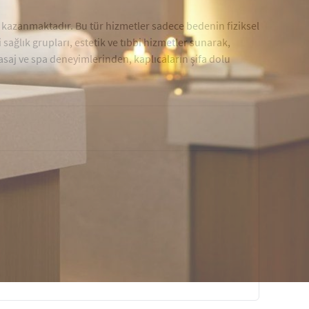
k kazanmaktadır. Bu tür hizmetler sadece bedenin fiziksel
sağlık grupları, estetik ve tıbbi hizmetler sunarak,
masaj ve spa deneyimlerinden, kaplıcaların şifa dolu