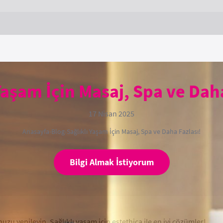
Yaşam İçin Masaj, Spa ve Dah
17 Nisan 2025
Anasayfa
›
Blog
›
Sağlıklı Yaşam İçin Masaj, Spa ve Daha Fazlası!
Bilgi Almak İstiyorum
u yenileyin. Sağlıklı yaşam için estethica ile en iyi çözümler!