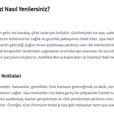
 Nasıl Yenilersiniz?
gelir; bu kasaba, şifalı sularıyla ünlüdür. Günümüzde ise spa, sadec
içeren bütünsel bir sağlık ve güzellik yaklaşımını ifade eder. Spa merk
amın getirdiği yoğun stresi azaltmaya yardımcı olur. Bu merkezlerd
mli terapistler tarafından uygulanan aromaterapi seansları ile vücud
parçasını oluşturur; özellikle Bursa kaplıcaları ve İstanbul'daki ta
 Noktaları
nektir. Hamamlar, genellikle Türk hamamı geleneğinde sıcaklık, nem v
esini sağlar. Spa merkezleri ise daha geniş bir yelpazede hizmet sun
 stresi azaltmaya, kasları gevşetmeye ve cildi yenilemeye yardımcı olu
ekler. Örneğin, Eser Premium Hotel & Spa gibi mekanlar hem spa o