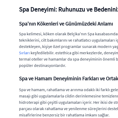
Spa Deneyimi: Ruhunuzu ve Bedeninizi
Spa'nın Kökenleri ve Günümüzdeki Anlamı
Spa kelimesi, köken olarak Belçika'nın Spa kasabasından 
tekniklerini, cilt bakımlarını ve rahatlatıcı uygulamaları 
destekleyen, kişiye özel programlar sunarak modern yaş
Sırları
keşfedilebilir. estethica gibi merkezlerde, deneyi
termal oteller ve hamamlar da spa deneyiminin önemli bir 
popüler destinasyonlardır.
Spa ve Hamam Deneyiminin Farkları ve Ortak
Spa ve hamam, rahatlama ve arınma odaklı iki farklı gele
masajı gibi uygulamalarla cildin derinlemesine temizlenm
hidroterapi gibi çeşitli uygulamaları içerir. Her ikisi de
parçası olarak rahatlama ve yenilenme süreçlerini dest
misafirlerine benzersiz bir rahatlama imkanı sağlar.