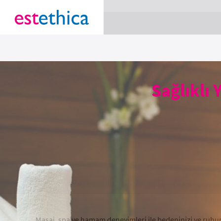
section Service {
}
Sağlıklı 
Masaj, spa ve hamam deneyimleri ile bedeninizi ve ruhunuz