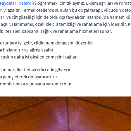
Faydaları Nelerdir?
öğrenmek için tıklayınız. Eklem ağrıları ve romat
 ağrıyı azaltır. Termal otellerde sunulan bu doğal terapi, vücudun de
arı ve cilt güzelliği için de oldukça faydalıdır. İstanbul'da hamam k
ri açılır. Hammams, özellikle cilt temizliği ve rahatlama için idealdir. 
i tesisler, kapsamlı sağlık ve rahatlama hizmetleri sunar.
orunlara iyi gelir, cildin nem dengesini düzenler.
 hızlandırır ve ağrıyı azaltır.
cudun daha iyi oksijenlenmesini sağlar.
mineraller tedavi edici etki gösterir.
 genişleterek dolaşımı artırır.
ormonlarının azalmasına yardımcı olur.