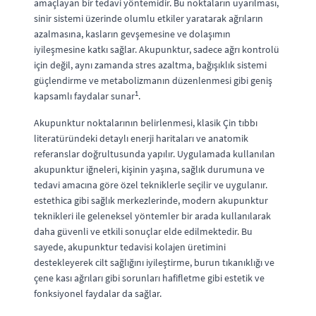
amaçlayan bir tedavi yöntemidir. Bu noktaların uyarılması,
sinir sistemi üzerinde olumlu etkiler yaratarak ağrıların
azalmasına, kasların gevşemesine ve dolaşımın
iyileşmesine katkı sağlar. Akupunktur, sadece ağrı kontrolü
için değil, aynı zamanda stres azaltma, bağışıklık sistemi
güçlendirme ve metabolizmanın düzenlenmesi gibi geniş
1
kapsamlı faydalar sunar
.
Akupunktur noktalarının belirlenmesi, klasik Çin tıbbı
literatüründeki detaylı enerji haritaları ve anatomik
referanslar doğrultusunda yapılır. Uygulamada kullanılan
akupunktur iğneleri, kişinin yaşına, sağlık durumuna ve
tedavi amacına göre özel tekniklerle seçilir ve uygulanır.
estethica gibi sağlık merkezlerinde, modern akupunktur
teknikleri ile geleneksel yöntemler bir arada kullanılarak
daha güvenli ve etkili sonuçlar elde edilmektedir. Bu
sayede, akupunktur tedavisi kolajen üretimini
destekleyerek cilt sağlığını iyileştirme, burun tıkanıklığı ve
çene kası ağrıları gibi sorunları hafifletme gibi estetik ve
fonksiyonel faydalar da sağlar.