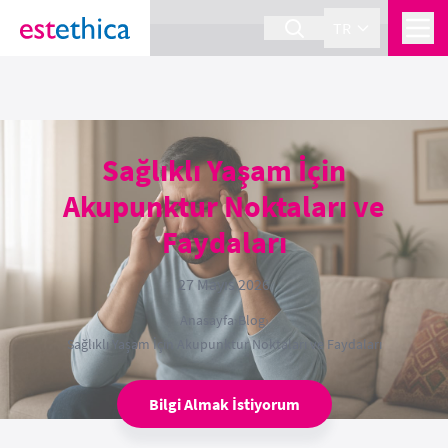
section Service {
}
TR
Sağlıklı Yaşam İçin
Akupunktur Noktaları ve
Faydaları
27 Mayıs 2026
Anasayfa
›
Blog
›
Sağlıklı Yaşam İçin Akupunktur Noktaları ve Faydaları
Bilgi Almak İstiyorum