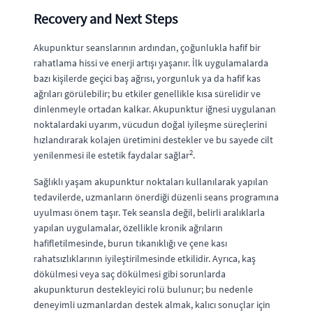
Recovery and Next Steps
Akupunktur seanslarının ardından, çoğunlukla hafif bir
rahatlama hissi ve enerji artışı yaşanır. İlk uygulamalarda
bazı kişilerde geçici baş ağrısı, yorgunluk ya da hafif kas
ağrıları görülebilir; bu etkiler genellikle kısa sürelidir ve
dinlenmeyle ortadan kalkar. Akupunktur iğnesi uygulanan
noktalardaki uyarım, vücudun doğal iyileşme süreçlerini
hızlandırarak kolajen üretimini destekler ve bu sayede cilt
2
yenilenmesi ile estetik faydalar sağlar
.
Sağlıklı yaşam akupunktur noktaları kullanılarak yapılan
tedavilerde, uzmanların önerdiği düzenli seans programına
uyulması önem taşır. Tek seansla değil, belirli aralıklarla
yapılan uygulamalar, özellikle kronik ağrıların
hafifletilmesinde, burun tıkanıklığı ve çene kası
rahatsızlıklarının iyileştirilmesinde etkilidir. Ayrıca, kaş
dökülmesi veya saç dökülmesi gibi sorunlarda
akupunkturun destekleyici rolü bulunur; bu nedenle
deneyimli uzmanlardan destek almak, kalıcı sonuçlar için