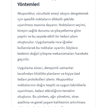
Yöntemleri
Akupunktur, vücuttaki enerji akışını dengelemek
için spesifik noktaların dikkatli şekilde
uyarılması esasına dayanır. Noktaların seçimi,
bireyin sağlık durumu ve şikayetlerine göre
yapılır ve bu sayede etkili bir tedavi planı
oluşturulur. Uygulamada ince iğneler
kullanılarak bu noktalar uyarılır, böylece
bedenin doğal iyileşme mekanizmaları harekete
geçirilir.
Uygulama süreci, deneyimli uzmanlar
tarafından titizlikle planlanır ve kişiye özel
tedavi protokolleri izlenir. Akupunktur
noktalarının doğru tespiti ve uygun tekniklerle
uyarılması, tedavi etkinliğinin temelini
oluşturur. Bu yöntem, ağrı yönetimi, stres
azaltma ve genel yaşam kalitesinin artırılması