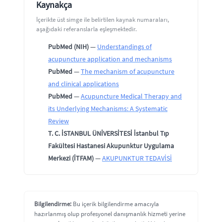
Kaynakça
İçerikte üst simge ile belirtilen kaynak numaraları,
aşağıdaki referanslarla eşleşmektedir.
PubMed (NIH)
—
Understandings of
acupuncture application and mechanisms
PubMed
—
The mechanism of acupuncture
and clinical applications
PubMed
—
Acupuncture Medical Therapy and
its Underlying Mechanisms: A Systematic
Review
T. C. İSTANBUL ÜNİVERSİTESİ İstanbul Tıp
Fakültesi Hastanesi Akupunktur Uygulama
Merkezi (İTFAM)
—
AKUPUNKTUR TEDAVİSİ
Bilgilendirme:
Bu içerik bilgilendirme amacıyla
hazırlanmış olup profesyonel danışmanlık hizmeti yerine