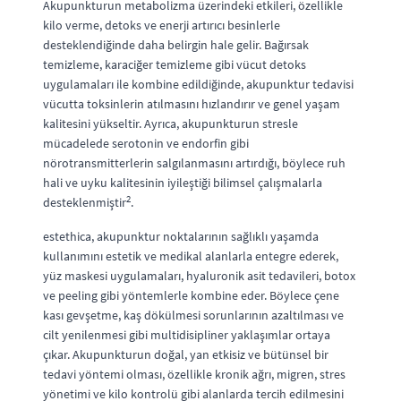
Akupunkturun metabolizma üzerindeki etkileri, özellikle
kilo verme, detoks ve enerji artırıcı besinlerle
desteklendiğinde daha belirgin hale gelir. Bağırsak
temizleme, karaciğer temizleme gibi vücut detoks
uygulamaları ile kombine edildiğinde, akupunktur tedavisi
vücutta toksinlerin atılmasını hızlandırır ve genel yaşam
kalitesini yükseltir. Ayrıca, akupunkturun stresle
mücadelede serotonin ve endorfin gibi
nörotransmitterlerin salgılanmasını artırdığı, böylece ruh
hali ve uyku kalitesinin iyileştiği bilimsel çalışmalarla
2
desteklenmiştir
.
estethica, akupunktur noktalarının sağlıklı yaşamda
kullanımını estetik ve medikal alanlarla entegre ederek,
yüz maskesi uygulamaları, hyaluronik asit tedavileri, botox
ve peeling gibi yöntemlerle kombine eder. Böylece çene
kası gevşetme, kaş dökülmesi sorunlarının azaltılması ve
cilt yenilenmesi gibi multidisipliner yaklaşımlar ortaya
çıkar. Akupunkturun doğal, yan etkisiz ve bütünsel bir
tedavi yöntemi olması, özellikle kronik ağrı, migren, stres
yönetimi ve kilo kontrolü gibi alanlarda tercih edilmesini