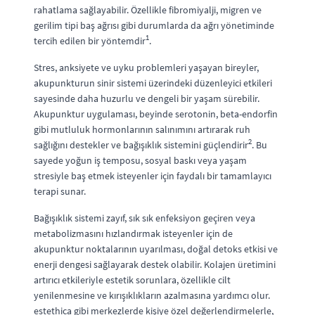
rahatlama sağlayabilir. Özellikle fibromiyalji, migren ve
gerilim tipi baş ağrısı gibi durumlarda da ağrı yönetiminde
1
tercih edilen bir yöntemdir
.
Stres, anksiyete ve uyku problemleri yaşayan bireyler,
akupunkturun sinir sistemi üzerindeki düzenleyici etkileri
sayesinde daha huzurlu ve dengeli bir yaşam sürebilir.
Akupunktur uygulaması, beyinde serotonin, beta-endorfin
gibi mutluluk hormonlarının salınımını artırarak ruh
2
sağlığını destekler ve bağışıklık sistemini güçlendirir
. Bu
sayede yoğun iş temposu, sosyal baskı veya yaşam
stresiyle baş etmek isteyenler için faydalı bir tamamlayıcı
terapi sunar.
Bağışıklık sistemi zayıf, sık sık enfeksiyon geçiren veya
metabolizmasını hızlandırmak isteyenler için de
akupunktur noktalarının uyarılması, doğal detoks etkisi ve
enerji dengesi sağlayarak destek olabilir. Kolajen üretimini
artırıcı etkileriyle estetik sorunlara, özellikle cilt
yenilenmesine ve kırışıklıkların azalmasına yardımcı olur.
estethica gibi merkezlerde kişiye özel değerlendirmelerle,