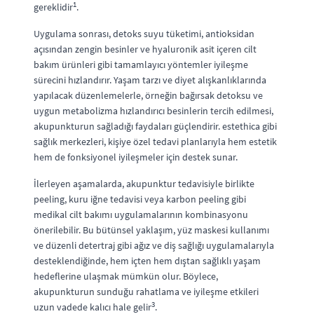
1
gereklidir
.
Uygulama sonrası, detoks suyu tüketimi, antioksidan
açısından zengin besinler ve hyaluronik asit içeren cilt
bakım ürünleri gibi tamamlayıcı yöntemler iyileşme
sürecini hızlandırır. Yaşam tarzı ve diyet alışkanlıklarında
yapılacak düzenlemelerle, örneğin bağırsak detoksu ve
uygun metabolizma hızlandırıcı besinlerin tercih edilmesi,
akupunkturun sağladığı faydaları güçlendirir. estethica gibi
sağlık merkezleri, kişiye özel tedavi planlarıyla hem estetik
hem de fonksiyonel iyileşmeler için destek sunar.
İlerleyen aşamalarda, akupunktur tedavisiyle birlikte
peeling, kuru iğne tedavisi veya karbon peeling gibi
medikal cilt bakımı uygulamalarının kombinasyonu
önerilebilir. Bu bütünsel yaklaşım, yüz maskesi kullanımı
ve düzenli detertraj gibi ağız ve diş sağlığı uygulamalarıyla
desteklendiğinde, hem içten hem dıştan sağlıklı yaşam
hedeflerine ulaşmak mümkün olur. Böylece,
akupunkturun sunduğu rahatlama ve iyileşme etkileri
3
uzun vadede kalıcı hale gelir
.