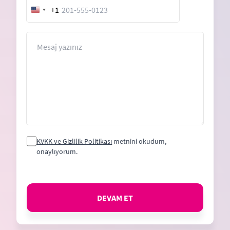
+1
United
States
+1
Mesaj
KVKK ve Gizlilik Politikası
metnini okudum,
onaylıyorum.
DEVAM ET