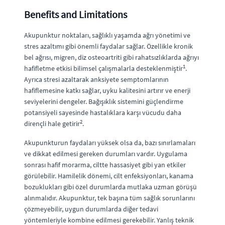
Benefits and Limitations
Akupunktur noktaları, sağlıklı yaşamda ağrı yönetimi ve
stres azaltımı gibi önemli faydalar sağlar. Özellikle kronik
bel ağrısı, migren, diz osteoartriti gibi rahatsızlıklarda ağrıyı
1
hafifletme etkisi bilimsel çalışmalarla desteklenmiştir
.
Ayrıca stresi azaltarak anksiyete semptomlarının
hafiflemesine katkı sağlar, uyku kalitesini artırır ve enerji
seviyelerini dengeler. Bağışıklık sistemini güçlendirme
potansiyeli sayesinde hastalıklara karşı vücudu daha
2
dirençli hale getirir
.
Akupunkturun faydaları yüksek olsa da, bazı sınırlamaları
ve dikkat edilmesi gereken durumları vardır. Uygulama
sonrası hafif morarma, ciltte hassasiyet gibi yan etkiler
görülebilir. Hamilelik dönemi, cilt enfeksiyonları, kanama
bozuklukları gibi özel durumlarda mutlaka uzman görüşü
alınmalıdır. Akupunktur, tek başına tüm sağlık sorunlarını
çözmeyebilir, uygun durumlarda diğer tedavi
yöntemleriyle kombine edilmesi gerekebilir. Yanlış teknik