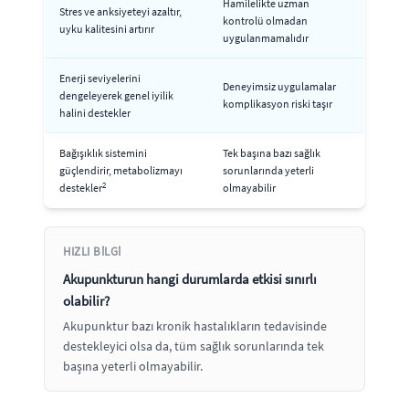
Hamilelikte uzman
Stres ve anksiyeteyi azaltır,
kontrolü olmadan
uyku kalitesini artırır
uygulanmamalıdır
Enerji seviyelerini
Deneyimsiz uygulamalar
dengeleyerek genel iyilik
komplikasyon riski taşır
halini destekler
Bağışıklık sistemini
Tek başına bazı sağlık
güçlendirir, metabolizmayı
sorunlarında yeterli
2
destekler
olmayabilir
HIZLI BILGI
Akupunkturun hangi durumlarda etkisi sınırlı
olabilir?
Akupunktur bazı kronik hastalıkların tedavisinde
destekleyici olsa da, tüm sağlık sorunlarında tek
başına yeterli olmayabilir.