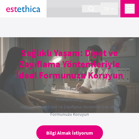
section Service {
}
TR
Sağlıklı Yaşam: Diyet ve
Zayıflama Yöntemleriyle
İdeal Formunuzu Koruyun
13 Kasım 2025
Anasayfa
›
Blog
›
Sağlıklı Yaşam: Diyet ve Zayıflama Yöntemleriyle İdeal
Formunuzu Koruyun
Bilgi Almak İstiyorum