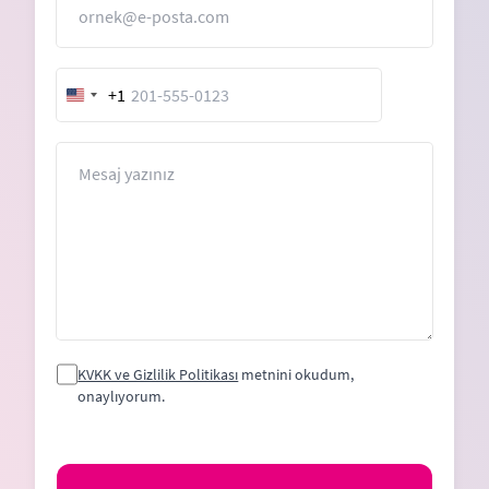
+1
United
States
+1
Mesaj
KVKK ve Gizlilik Politikası
metnini okudum,
onaylıyorum.