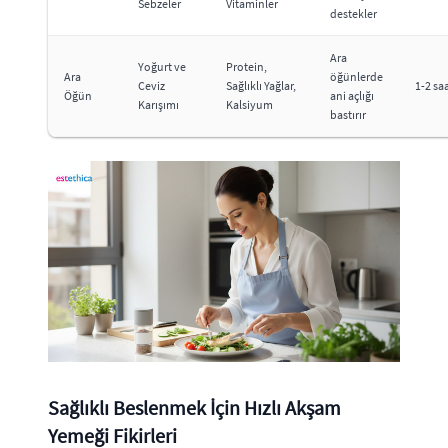
Sebzeler
Vitaminler
destekler
Ara
Yoğurt ve
Protein,
Ara
öğünlerde
Ceviz
Sağlıklı Yağlar,
1-2 sa
Öğün
ani açlığı
Karışımı
Kalsiyum
bastırır
Sağlıklı Beslenmek İçin Hızlı Akşam
Yemeği Fikirleri