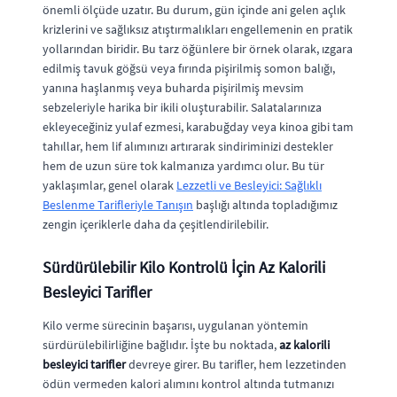
önemli ölçüde uzatır. Bu durum, gün içinde ani gelen açlık
krizlerini ve sağlıksız atıştırmalıkları engellemenin en pratik
yollarından biridir. Bu tarz öğünlere bir örnek olarak, ızgara
edilmiş tavuk göğsü veya fırında pişirilmiş somon balığı,
yanına haşlanmış veya buharda pişirilmiş mevsim
sebzeleriyle harika bir ikili oluşturabilir. Salatalarınıza
ekleyeceğiniz yulaf ezmesi, karabuğday veya kinoa gibi tam
tahıllar, hem lif alımınızı artırarak sindiriminizi destekler
hem de uzun süre tok kalmanıza yardımcı olur. Bu tür
yaklaşımlar, genel olarak
Lezzetli ve Besleyici: Sağlıklı
Beslenme Tarifleriyle Tanışın
başlığı altında topladığımız
zengin içeriklerle daha da çeşitlendirilebilir.
Sürdürülebilir Kilo Kontrolü İçin Az Kalorili
Besleyici Tarifler
Kilo verme sürecinin başarısı, uygulanan yöntemin
sürdürülebilirliğine bağlıdır. İşte bu noktada,
az kalorili
besleyici tarifler
devreye girer. Bu tarifler, hem lezzetinden
ödün vermeden kalori alımını kontrol altında tutmanızı