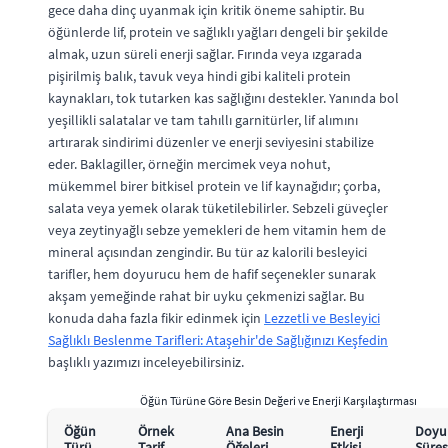
gece daha dinç uyanmak için kritik öneme sahiptir. Bu
öğünlerde lif, protein ve sağlıklı yağları dengeli bir şekilde
almak, uzun süreli enerji sağlar. Fırında veya ızgarada
pişirilmiş balık, tavuk veya hindi gibi kaliteli protein
kaynakları, tok tutarken kas sağlığını destekler. Yanında bol
yeşillikli salatalar ve tam tahıllı garnitürler, lif alımını
artırarak sindirimi düzenler ve enerji seviyesini stabilize
eder. Baklagiller, örneğin mercimek veya nohut,
mükemmel birer bitkisel protein ve lif kaynağıdır; çorba,
salata veya yemek olarak tüketilebilirler. Sebzeli güveçler
veya zeytinyağlı sebze yemekleri de hem vitamin hem de
mineral açısından zengindir. Bu tür az kalorili besleyici
tarifler, hem doyurucu hem de hafif seçenekler sunarak
akşam yemeğinde rahat bir uyku çekmenizi sağlar. Bu
konuda daha fazla fikir edinmek için
Lezzetli ve Besleyici
Sağlıklı Beslenme Tarifleri: Ataşehir'de Sağlığınızı Keşfedin
başlıklı yazımızı inceleyebilirsiniz.
Öğün Türüne Göre Besin Değeri ve Enerji Karşılaştırması
Öğün
Örnek
Ana Besin
Enerji
Doyu
Türü
Tarif
Öğeleri
Etkisi
Süres