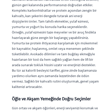
günün geri kalanında performansınızı doğrudan etkiler.
Kompleks karbonhidratlar ve protein açısından zengin bir
kahvaltı, kan şekerini dengede tutarak ani enerji
düşüşlerini önler. Tam tahıllı ekmekler, yulaf ezmesi,
yumurta ve yoğurt bu konuda harika seçeneklerdir.
Örneğin, yulaf ezmesini taze meyveler ve bir avuç fındıkla
hazırlayarak güne zengin bir başlangıç yapabilirsiniz.
Yumurta ise protein ihtiyacınızı karşılamak için mükemmel
bir kaynaktır; haşlanmış, omlet veya menemen şeklinde
tüketilebilir. Avokado dilimleri ve tam buğday ekmeğiyle
hazırlanan bir tost da hem sağlıklı yağları hem de lifi bir
arada sunarak tokluk hissini uzatır ve enerjinizi destekler.
Bu tür az kalorili besleyici tarifler, güne zinde başlamanıza
yardımcı olurken aynı zamanda lezzetinden de ödün
vermez. Sağlıklı bir kahvaltı rutini oluşturmak, genel yaşam
kalitenizi artıracaktır.
Öğle ve Akşam Yemeğinde Doğru Seçimler
Gün ortası ve akşam öğünleri, enerji seviyenizi korumak ve