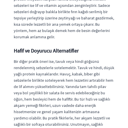
sebzeleri ise lif ve vitamin açısından zenginleştirir. Sadece
sebzeleri doğrayıp balıkla birlikte fırın kağıdı serilmiş bir
tepsiye yerleştirip üzerine zeytinyağı ve baharat gezdirmek,
kısa sürede lezzetli bir ana yemek ortaya çıkarır. Bu
yöntem, hem az bulaşık demek hem de besin değerlerini
korumak anlamına gelir.
Hafif ve Doyurucu Alternatifler
Bir diğer pratik öneri ise, tavuk veya hindi göğsünü
rendelenmiş sebzelerle sotelemektir. Tavuk ve hindi, düşük
yağlı protein kaynaklarıdır. Havuç, kabak, biber gibi
sebzelerle birlikte soteleyerek hem lezzetini artırabilir hem
de lif alımını yükseltebilirsiniz. Yanında tam tahıllı pilav
veya bol yeşillikli bir salata ile servis edebileceğiniz bu
öğün, hem besleyici hem de hafiftir. Bu tür hızlı ve sağlıklı
akşam yemeği fikirleri, uzun vadede daha enerjik
hissetmenize ve genel yaşam kalitenizin artmasına
yardımcı olabilir. Bu pratik fikirlerle, her akşam lezzetli ve
sağlıklı bir sofraya oturabilirsiniz. Unutmayın, sağlıklı