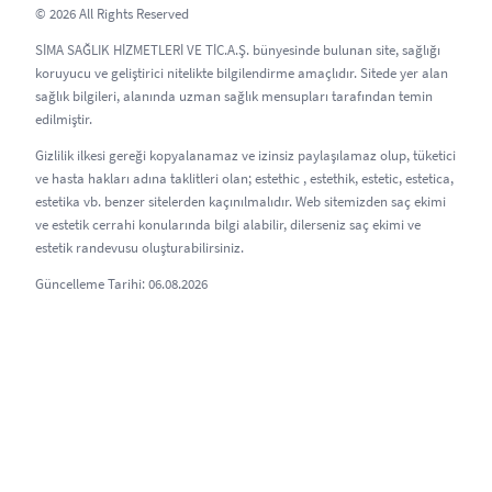
© 2026 All Rights Reserved
SİMA SAĞLIK HİZMETLERİ VE TİC.A.Ş. bünyesinde bulunan site, sağlığı
koruyucu ve geliştirici nitelikte bilgilendirme amaçlıdır. Sitede yer alan
sağlık bilgileri, alanında uzman sağlık mensupları tarafından temin
edilmiştir.
Gizlilik ilkesi gereği kopyalanamaz ve izinsiz paylaşılamaz olup, tüketici
ve hasta hakları adına taklitleri olan; estethic , estethik, estetic, estetica,
estetika vb. benzer sitelerden kaçınılmalıdır. Web sitemizden saç ekimi
ve estetik cerrahi konularında bilgi alabilir, dilerseniz saç ekimi ve
estetik randevusu oluşturabilirsiniz.
Güncelleme Tarihi: 06.08.2026