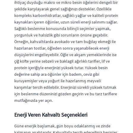
ihtiyaç duyduğu makro ve mikro besin öğelerini dengeli bir
şekilde karşılayarak genel sağlığınızı destekler. Özellikle
kompleks karbonhidratlar, sağlıklı yağlar ve kaliteli protein
kaynakları içeren öğünler, uzun süreli enerji salınımı sağlar.
Sağlıklı beslenme konusunda bilinçli seçimler yapmak,
yorgunluk ve halsizlik gibi sorunların önüne geçebilir.
Örneğin, kahvaltılarda avokado ve tam buğday ekmeği ile
hazırlanan tostlar, öğleden sonra yaşanabilecek enerji
düşüşlerini engelleyebilir. Öğle ve akşam yemeklerinde ise
çiğ köfte yerine sebzeli ve baklagil ağırlıklı tarifler, lif ve
protein içeriğiyle enerjinizi yüksek tutar. Yüksek besin
değerine sahip ara öğünler için badem, ceviz gibi
kuruyemişler veya yoğurt ile hazırlanmış meyveli
karışımlar tercih edilebilir. Enerjinizi sürekli yüksek tutmak
için beslenme düzeninizi gözden geçirin ve bu tarz tariflere
mutfağınızda yer açın.
Enerji Veren Kahvaltı Seçenekleri
Güne enerjik başlamak, gün boyu odaklanmış ve zinde
kalmanın anahtarıdır. Kahvaltıda tercih edeceğiniz besinler,