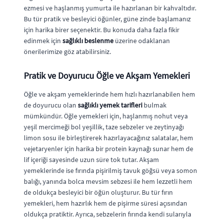
ezmesi ve haşlanmış yumurta ile hazırlanan bir kahvaltıdır.
Bu tür pratik ve besleyici öğünler, güne zinde başlamanız
için harika birer seçenektir. Bu konuda daha fazla fikir
edinmek için
sağlıklı beslenme
üzerine odaklanan
önerilerimize göz atabilirsiniz.
Pratik ve Doyurucu Öğle ve Akşam Yemekleri
Öğle ve akşam yemeklerinde hem hızlı hazırlanabilen hem
de doyurucu olan
sağlıklı yemek tarifleri
bulmak
mümkündür. Öğle yemekleri için, haşlanmış nohut veya
yeşil mercimeği bol yeşillik, taze sebzeler ve zeytinyağı
limon sosu ile birleştirerek hazırlayacağınız salatalar, hem
vejetaryenler için harika bir protein kaynağı sunar hem de
lif içeriği sayesinde uzun süre tok tutar. Akşam
yemeklerinde ise fırında pişirilmiş tavuk göğsü veya somon
balığı, yanında bolca mevsim sebzesi ile hem lezzetli hem
de oldukça besleyici bir öğün oluşturur. Bu tür fırın
yemekleri, hem hazırlık hem de pişirme süresi açısından
oldukça pratiktir. Ayrıca, sebzelerin fırında kendi sularıyla