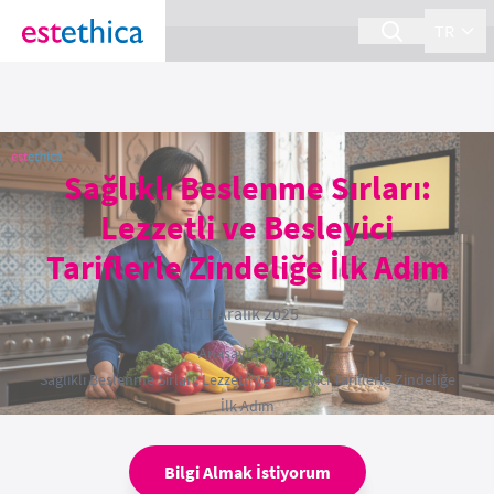
section Service {
}
TR
Sağlıklı Beslenme Sırları:
Lezzetli ve Besleyici
Tariflerle Zindeliğe İlk Adım
11 Aralık 2025
Anasayfa
›
Blog
›
Sağlıklı Beslenme Sırları: Lezzetli ve Besleyici Tariflerle Zindeliğe
İlk Adım
Bilgi Almak İstiyorum