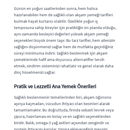
Günün en yoğun saatlerinden sonra, hem hızlıca
hazırlanabilen hem de sağlıklı olan akşam yemeği tarifleri
bulmak hayat kurtarıcı olabilir. Özellikle yoğun iş
temposuna sahip bireyler için pratikliğin ön planda olduğu,
aynı zamanda besleyici değerleri yüksek akşam yemeği
seçenekleri büyük önem taşır. Bu tarz tarifler, hem ailenizin
sağlığını düşünmenizi sağlar hem de mutfakta geçirdiğiniz
süreyi minimuma indirir. Sağlıklı beslenmek için akşam
yemeklerinde hafif ama doyurucu alternatifler tercih
etmek, sindirim sisteminizi rahatlatır ve genel olarak daha
dinç hissetmenizi sağlar.
Pratik ve Lezzetli Ana Yemek Önerileri
Sağlıklı beslenmenin temellerinden biri, akşam öğününü
aşırıya kaçmadan, vücudun ihtiyacı olan besinleri alarak
tamamlamaktır. Bu doğrultuda, fırında sebzeli levrek veya
çipura, hazırlaması en kolay ve en sağlıklı seçeneklerden
biridir. Balık, omega-3 yağ asitleri açısından zengindir ve
protein ihtiyacını karşılar. Yanına ekleyeceğiniz mevsim