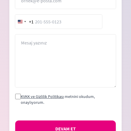
+1
United
States
+1
Mesaj
KVKK ve Gizlilik Politikası
metnini okudum,
onaylıyorum.
DEVAM ET