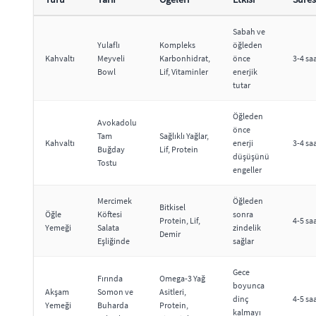
Sabah ve
Yulaflı
Kompleks
öğleden
Kahvaltı
Meyveli
Karbonhidrat,
önce
3-4 sa
Bowl
Lif, Vitaminler
enerjik
tutar
Öğleden
Avokadolu
önce
Tam
Sağlıklı Yağlar,
Kahvaltı
enerji
3-4 sa
Buğday
Lif, Protein
düşüşünü
Tostu
engeller
Mercimek
Öğleden
Bitkisel
Öğle
Köftesi
sonra
Protein, Lif,
4-5 sa
Yemeği
Salata
zindelik
Demir
Eşliğinde
sağlar
Gece
Fırında
Omega-3 Yağ
boyunca
Akşam
Somon ve
Asitleri,
dinç
4-5 sa
Yemeği
Buharda
Protein,
kalmayı