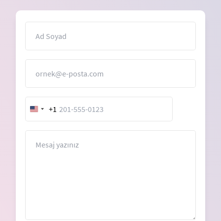
İsim
E-Posta
+1
United
States
+1
Mesaj