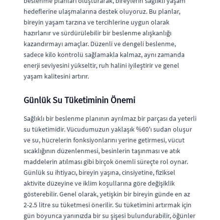
beslenme planları oluşturarak, bireylerin sağlıklı yaşam
hedeflerine ulaşmalarına destek oluyoruz. Bu planlar,
bireyin yaşam tarzına ve tercihlerine uygun olarak
hazırlanır ve sürdürülebilir bir beslenme alışkanlığı
kazandırmayı amaçlar. Düzenli ve dengeli beslenme,
sadece kilo kontrolü sağlamakla kalmaz, aynı zamanda
enerji seviyesini yükseltir, ruh halini iyileştirir ve genel
yaşam kalitesini artırır.
Günlük Su Tüketiminin Önemi
Sağlıklı bir beslenme planının ayrılmaz bir parçası da yeterli
su tüketimidir. Vücudumuzun yaklaşık %60'ı sudan oluşur
ve su, hücrelerin fonksiyonlarını yerine getirmesi, vücut
sıcaklığının düzenlenmesi, besinlerin taşınması ve atık
maddelerin atılması gibi birçok önemli süreçte rol oynar.
Günlük su ihtiyacı, bireyin yaşına, cinsiyetine, fiziksel
aktivite düzeyine ve iklim koşullarına göre değişiklik
gösterebilir. Genel olarak, yetişkin bir bireyin günde en az
2-2.5 litre su tüketmesi önerilir. Su tüketimini artırmak için
gün boyunca yanınızda bir su şişesi bulundurabilir, öğünler