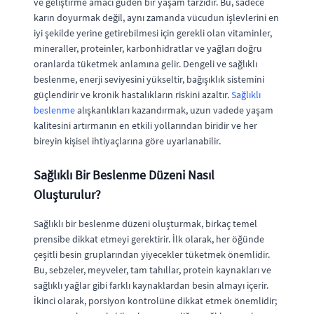
ve geliştirme amacı güden bir yaşam tarzıdır. Bu, sadece
karın doyurmak değil, aynı zamanda vücudun işlevlerini en
iyi şekilde yerine getirebilmesi için gerekli olan vitaminler,
mineraller, proteinler, karbonhidratlar ve yağları doğru
oranlarda tüketmek anlamına gelir. Dengeli ve sağlıklı
beslenme, enerji seviyesini yükseltir, bağışıklık sistemini
güçlendirir ve kronik hastalıkların riskini azaltır.
Sağlıklı
beslenme
alışkanlıkları kazandırmak, uzun vadede yaşam
kalitesini artırmanın en etkili yollarından biridir ve her
bireyin kişisel ihtiyaçlarına göre uyarlanabilir.
Sağlıklı Bir Beslenme Düzeni Nasıl
Oluşturulur?
Sağlıklı bir beslenme düzeni oluşturmak, birkaç temel
prensibe dikkat etmeyi gerektirir. İlk olarak, her öğünde
çeşitli besin gruplarından yiyecekler tüketmek önemlidir.
Bu, sebzeler, meyveler, tam tahıllar, protein kaynakları ve
sağlıklı yağlar gibi farklı kaynaklardan besin almayı içerir.
İkinci olarak, porsiyon kontrolüne dikkat etmek önemlidir;