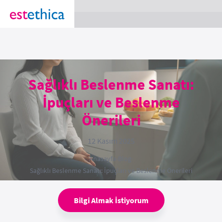
section Service {
}
Sağlıklı Beslenme Sanatı:
İpuçları ve Beslenme
Önerileri
12 Kasım 2025
Anasayfa
›
Blog
›
Sağlıklı Beslenme Sanatı: İpuçları ve Beslenme Önerileri
Bilgi Almak İstiyorum