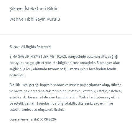
Şikayet İstek Öneri Bildir
Web ve Tıbbi Yayın Kurulu
© 2026 All Rights Reserved
SİMA SAĞLIK HİZMETLERİ VE TİC.A.Ş. bünyesinde bulunan site, sağlığı
koruyucu ve geliştirici nitelikte bilgilendirme amaçlıdır. Sitede yer alan
sağlık bilgileri, alanında uzman sağlık mensupları tarafından temin
edilmiştir.
Gizlilik ilkesi gereği kopyalanamaz ve izinsiz paylaşılamaz olup, tüketici
ve hasta hakları adına taklitleri olan; estethic , estethik, estetic, estetica,
estetika vb. benzer sitelerden kaçınılmalıdır. Web sitemizden saç ekimi
ve estetik cerrahi konularında bilgi alabilir, dilerseniz saç ekimi ve
estetik randevusu oluşturabilirsiniz.
Güncelleme Tarihi: 06.08.2026