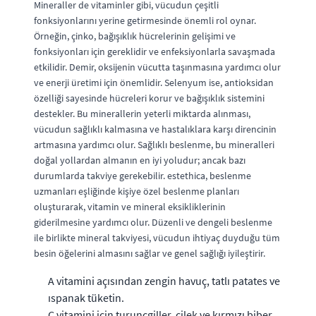
Mineraller de vitaminler gibi, vücudun çeşitli
fonksiyonlarını yerine getirmesinde önemli rol oynar.
Örneğin, çinko, bağışıklık hücrelerinin gelişimi ve
fonksiyonları için gereklidir ve enfeksiyonlarla savaşmada
etkilidir. Demir, oksijenin vücutta taşınmasına yardımcı olur
ve enerji üretimi için önemlidir. Selenyum ise, antioksidan
özelliği sayesinde hücreleri korur ve bağışıklık sistemini
destekler. Bu minerallerin yeterli miktarda alınması,
vücudun sağlıklı kalmasına ve hastalıklara karşı direncinin
artmasına yardımcı olur. Sağlıklı beslenme, bu mineralleri
doğal yollardan almanın en iyi yoludur; ancak bazı
durumlarda takviye gerekebilir. estethica, beslenme
uzmanları eşliğinde kişiye özel beslenme planları
oluşturarak, vitamin ve mineral eksikliklerinin
giderilmesine yardımcı olur. Düzenli ve dengeli beslenme
ile birlikte mineral takviyesi, vücudun ihtiyaç duyduğu tüm
besin öğelerini almasını sağlar ve genel sağlığı iyileştirir.
A vitamini açısından zengin havuç, tatlı patates ve
ıspanak tüketin.
C vitamini için turunçgiller, çilek ve kırmızı biber