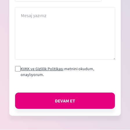
States
+1
Mesaj
KVKK ve Gizlilik Politikası
metnini okudum,
onaylıyorum.
DEVAM ET