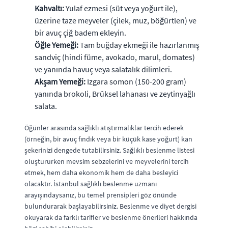
Kahvaltı:
Yulaf ezmesi (süt veya yoğurt ile),
üzerine taze meyveler (çilek, muz, böğürtlen) ve
bir avuç çiğ badem ekleyin.
Öğle Yemeği:
Tam buğday ekmeği ile hazırlanmış
sandviç (hindi füme, avokado, marul, domates)
ve yanında havuç veya salatalık dilimleri.
Akşam Yemeği:
Izgara somon (150-200 gram)
yanında brokoli, Brüksel lahanası ve zeytinyağlı
salata.
Öğünler arasında sağlıklı atıştırmalıklar tercih ederek
(örneğin, bir avuç fındık veya bir küçük kase yoğurt) kan
şekerinizi dengede tutabilirsiniz. Sağlıklı beslenme listesi
oluştururken mevsim sebzelerini ve meyvelerini tercih
etmek, hem daha ekonomik hem de daha besleyici
olacaktır. İstanbul sağlıklı beslenme uzmanı
arayışındaysanız, bu temel prensipleri göz önünde
bulundurarak başlayabilirsiniz. Beslenme ve diyet dergisi
okuyarak da farklı tarifler ve beslenme önerileri hakkında