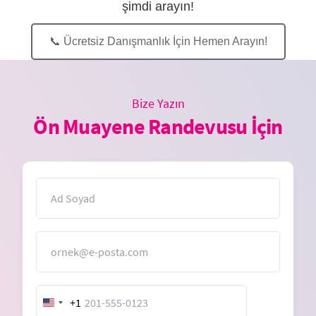
şimdi arayın!
📞 Ücretsiz Danışmanlık İçin Hemen Arayın!
Bize Yazın
Ön Muayene Randevusu İçin
İsim
E-Posta
+1
United