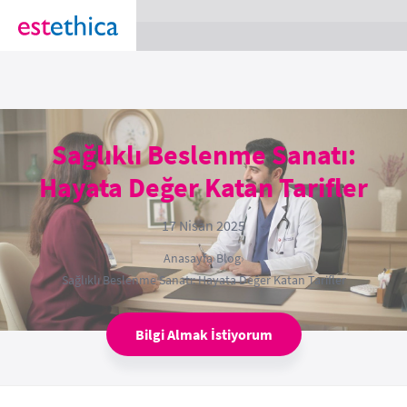
section Service {
}
Sağlıklı Beslenme Sanatı:
Hayata Değer Katan Tarifler
17 Nisan 2025
Anasayfa
›
Blog
›
Sağlıklı Beslenme Sanatı: Hayata Değer Katan Tarifler
Bilgi Almak İstiyorum