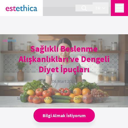
section Service {
}
TR
Sağlıklı Beslenme
Alışkanlıkları ve Dengeli
Diyet İpuçları
06 Mart 2026
Anasayfa
›
Blog
›
Sağlıklı Beslenme Alışkanlıkları ve Dengeli Diyet İpuçları
Bilgi Almak İstiyorum