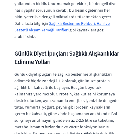
yollarından biridir. Unutmamak gerekir ki, bir dengeli diyet
nasıl yapılır sorusunun cevabı, bu besin öğelerinin her
birini yeterli ve dengeli miktarlarda tüketmekten geçer.
Daha fazla bilgi için
Sağlıklı Beslenme Rehberi: Hafif ve
Lezzetli Akşam Yemeği Tarifleri
gibi kaynaklara göz
atabilirsiniz.
Günlük Diyet İpuçları: Sağlıklı Alışkanlıklar
Edinme Yolları
Günlük diyet ipuçları ile sağlıklı beslenme alışkanlıkları
edinmek hiç de zor değil. İlk olarak, gününüze protein
ağırlıklı bir kahvaltı ile başlayın. Bu, gün boyu tok
kalmanıza yardımcı olur. Protein, kas kütlesini korumaya
destek olurken, aynı zamanda enerji seviyenizi de dengede
tutar. Yumurta, yoğurt, peynir gibi protein kaynaklarını
içeren bir kahvaltı, güne zinde başlamanın anahtarıdır. Bol
su içmeyi unutmayın; günde en az 2-2.5 litre su tüketimi,
metabolizmanızı hızlandırır ve vücut fonksiyonlarınızı
destekler. Su, aynı zamanda cildinizin sağlığı için de kritik