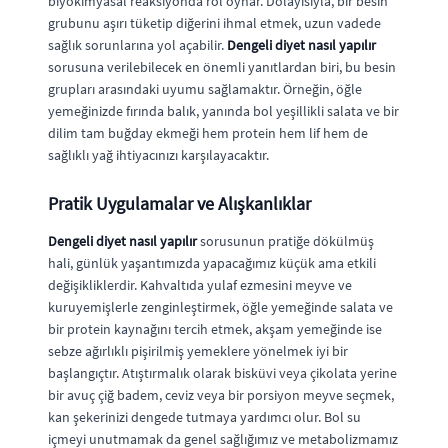
biyokimyasal reaksiyonda rol oynar. Dolayısıyla, bir besin
grubunu aşırı tüketip diğerini ihmal etmek, uzun vadede
sağlık sorunlarına yol açabilir.
Dengeli diyet nasıl yapılır
sorusuna verilebilecek en önemli yanıtlardan biri, bu besin
grupları arasındaki uyumu sağlamaktır. Örneğin, öğle
yemeğinizde fırında balık, yanında bol yeşillikli salata ve bir
dilim tam buğday ekmeği hem protein hem lif hem de
sağlıklı yağ ihtiyacınızı karşılayacaktır.
Pratik Uygulamalar ve Alışkanlıklar
Dengeli diyet nasıl yapılır
sorusunun pratiğe dökülmüş
hali, günlük yaşantımızda yapacağımız küçük ama etkili
değişikliklerdir. Kahvaltıda yulaf ezmesini meyve ve
kuruyemişlerle zenginleştirmek, öğle yemeğinde salata ve
bir protein kaynağını tercih etmek, akşam yemeğinde ise
sebze ağırlıklı pişirilmiş yemeklere yönelmek iyi bir
başlangıçtır. Atıştırmalık olarak bisküvi veya çikolata yerine
bir avuç çiğ badem, ceviz veya bir porsiyon meyve seçmek,
kan şekerinizi dengede tutmaya yardımcı olur. Bol su
içmeyi unutmamak da genel sağlığımız ve metabolizmamız