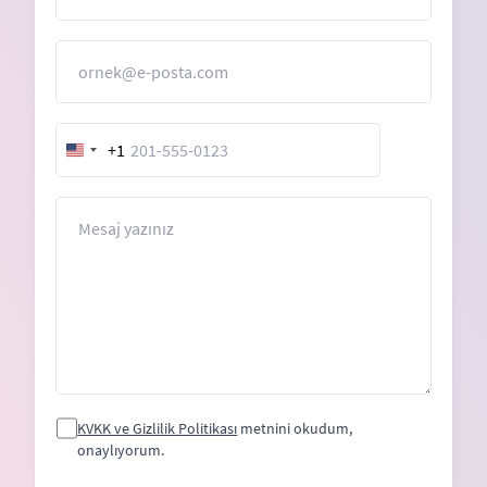
E-Posta
+1
United
States
+1
Mesaj
KVKK ve Gizlilik Politikası
metnini okudum,
onaylıyorum.