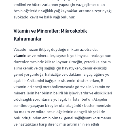
emilimi ve hücre zarlarının yapısı için vazgeçilmez olan
besin öğeleridir. Sağlıklı yağ kaynakları arasında zeytinyağı,
avokado, ceviz ve balık yağı bulunur.
Vitamin ve Mineraller: Mikroskobik
Kahramanlar
Vücudumuzun ihtiyaç duyduğu miktarı az olsa da,
vitaminler
ve mineraller, sayısız biyokimyasal reaksiyonun
düzenlenmesinde kilit rol oynar. Örneğin, yeterli kalsiyum
alımı kemik ve diş sağlığı için hayatiyken, demir eksikliği
genel yorgunluğa, halsizliğe ve odaklanma güçlüğüne yol
açabilir. C vitamini bağışıklık sistemini desteklerken, B
vitaminleri enerji metabolizmasında görev alır. Vitamin ve
minerallerin her birinin belirli bir işlevi vardır ve eksiklikleri
ciddi sağlık sorunlarına yol açabilir. İstanbul'un Ataşehir
semtinde yaşayan bireyler olarak, günlük beslenmemizde
bu makro ve mikro besin öğelerinin dengeli bir şekilde
bulunduğundan emin olmak, genel sağlığımızı korumanın
ve hastalıklara karşı direncimizi artırmanın en etkili