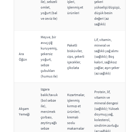
ile), sebzeli
işleri,
şekeri
omlet,
işlenmiş et
yükselişi/düşüşü,
yoğurt (bal
ürünleri
düşük besin
ve ceviz ile)
değeri (az
sağlıklı)
Meyve, bir
Lif, vitamin,
avuç çiğ
Paketli
mineral ve
kuruyemiş,
bisküviler,
sağlıklı yağ alımı
Ara
şekersiz
cips, şekerli
(sağlıklı); Boş
Öğün
yoğurt,
içecekler,
kalori, sağlıksız
sebze
çikolata
yağlar, aşırı şeker
çubukları
(az sağlıklı)
(humus ile)
Izgara
Protein, lif,
balık/tavuk
Kızartmalar,
vitamin ve
(bol sebze
işlenmiş
mineral dengesi
ile),
kırmızı et
Akşam
(sağlıklı); Yüksek
mercimek
ürünleri,
Yemeği
doymuş yağ,
çorbası,
kremalı
kolesterol,
zeytinyağlı
soslu
sindirim zorluğu
sebze
makarnalar
(az sağlıklı)