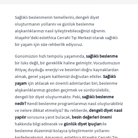
Sağlıklı beslenmenin temellerini, dengeli diyet
oluşturmanın yollarını ve günlük beslenme
alışkanlıklarınızı nasıl iyileştirebileceğinizi öğrenin.
Ataşehir'deki estethica Cerrahi Tıp Merkezi olarak sağlıklı
bir yaşam için size rehberlik ediyoruz.
Günümüzün hızlı tempolu yaşamında,
sağlıklı beslenme
bir lüks değil, bir gereklilik haline gelmiştir. Vücudumuzun
ihtiyaç duyduğu enerjiyi ve besinleri doğru kaynaklardan
almak, genel yaşam kalitemizi doğrudan etkiler.
Sağlıklı
yaşam
için atılacak en önemli adımlardan biri, beslenme
alışkanlıklarımızı gözden geçirmek ve sürdürülebilir,
dengeli bir diyet oluşturmaktır. Peki,
sağlıklı beslenme
nedir?
Kendi beslenme programlarımızı nasıl oluşturabiliriz
ve nelere dikkat etmeliyiz? Bu rehberde,
dengeli diyet nasıl
yapılır
sorusuna yanıt bulacak,
besin değerleri önemi
hakkında bilgi edinecek ve
günlük diyet ipuçları
ile
beslenme düzeninizi kolayca iyileştirmenin yollarını
keşfedeceksiniz. Amacımız, estethica Ataşehir Cerrahi Tıp