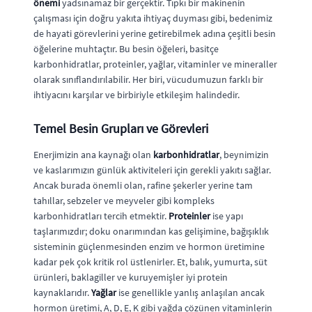
önemi
yadsınamaz bir gerçektir. Tıpkı bir makinenin
çalışması için doğru yakıta ihtiyaç duyması gibi, bedenimiz
de hayati görevlerini yerine getirebilmek adına çeşitli besin
öğelerine muhtaçtır. Bu besin öğeleri, basitçe
karbonhidratlar, proteinler, yağlar, vitaminler ve mineraller
olarak sınıflandırılabilir. Her biri, vücudumuzun farklı bir
ihtiyacını karşılar ve birbiriyle etkileşim halindedir.
Temel Besin Grupları ve Görevleri
Enerjimizin ana kaynağı olan
karbonhidratlar
, beynimizin
ve kaslarımızın günlük aktiviteleri için gerekli yakıtı sağlar.
Ancak burada önemli olan, rafine şekerler yerine tam
tahıllar, sebzeler ve meyveler gibi kompleks
karbonhidratları tercih etmektir.
Proteinler
ise yapı
taşlarımızdır; doku onarımından kas gelişimine, bağışıklık
sisteminin güçlenmesinden enzim ve hormon üretimine
kadar pek çok kritik rol üstlenirler. Et, balık, yumurta, süt
ürünleri, baklagiller ve kuruyemişler iyi protein
kaynaklarıdır.
Yağlar
ise genellikle yanlış anlaşılan ancak
hormon üretimi, A, D, E, K gibi yağda çözünen vitaminlerin