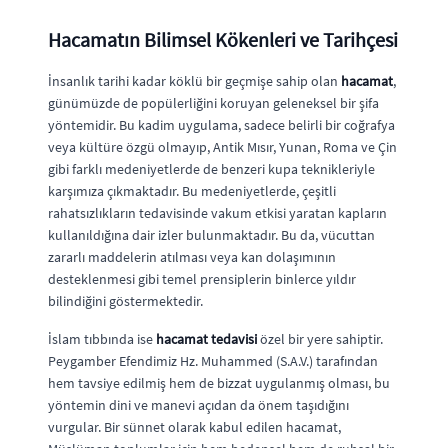
Hacamatın Bilimsel Kökenleri ve Tarihçesi
İnsanlık tarihi kadar köklü bir geçmişe sahip olan
hacamat
,
günümüzde de popülerliğini koruyan geleneksel bir şifa
yöntemidir. Bu kadim uygulama, sadece belirli bir coğrafya
veya kültüre özgü olmayıp, Antik Mısır, Yunan, Roma ve Çin
gibi farklı medeniyetlerde de benzeri kupa teknikleriyle
karşımıza çıkmaktadır. Bu medeniyetlerde, çeşitli
rahatsızlıkların tedavisinde vakum etkisi yaratan kapların
kullanıldığına dair izler bulunmaktadır. Bu da, vücuttan
zararlı maddelerin atılması veya kan dolaşımının
desteklenmesi gibi temel prensiplerin binlerce yıldır
bilindiğini göstermektedir.
İslam tıbbında ise
hacamat tedavisi
özel bir yere sahiptir.
Peygamber Efendimiz Hz. Muhammed (S.A.V.) tarafından
hem tavsiye edilmiş hem de bizzat uygulanmış olması, bu
yöntemin dini ve manevi açıdan da önem taşıdığını
vurgular. Bir sünnet olarak kabul edilen hacamat,