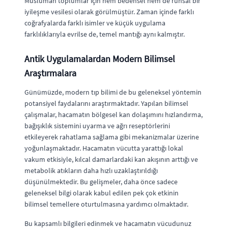
Müslüman toplumlar için hem bedensel hem de ruhsal bir
iyileşme vesilesi olarak görülmüştür. Zaman içinde farklı
coğrafyalarda farklı isimler ve küçük uygulama
farklılıklarıyla evrilse de, temel mantığı aynı kalmıştır.
Antik Uygulamalardan Modern Bilimsel
Araştırmalara
Günümüzde, modern tıp bilimi de bu geleneksel yöntemin
potansiyel faydalarını araştırmaktadır. Yapılan bilimsel
çalışmalar, hacamatın bölgesel kan dolaşımını hızlandırma,
bağışıklık sistemini uyarma ve ağrı reseptörlerini
etkileyerek rahatlama sağlama gibi mekanizmalar üzerine
yoğunlaşmaktadır. Hacamatın vücutta yarattığı lokal
vakum etkisiyle, kılcal damarlardaki kan akışının arttığı ve
metabolik atıkların daha hızlı uzaklaştırıldığı
düşünülmektedir. Bu gelişmeler, daha önce sadece
geleneksel bilgi olarak kabul edilen pek çok etkinin
bilimsel temellere oturtulmasına yardımcı olmaktadır.
Bu kapsamlı bilgileri edinmek ve hacamatın vücudunuz