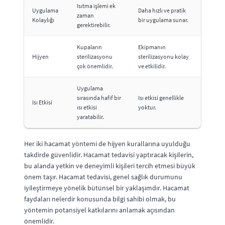
Isıtma işlemi ek
Uygulama
Daha hızlı ve pratik
zaman
Kolaylığı
bir uygulama sunar.
gerektirebilir.
Kupaların
Ekipmanın
Hijyen
sterilizasyonu
sterilizasyonu kolay
çok önemlidir.
ve etkilidir.
Uygulama
sırasında hafif bir
Isı etkisi genellikle
Isı Etkisi
ısı etkisi
yoktur.
yaratabilir.
Her iki hacamat yöntemi de hijyen kurallarına uyulduğu
takdirde güvenlidir. Hacamat tedavisi yaptıracak kişilerin,
bu alanda yetkin ve deneyimli kişileri tercih etmesi büyük
önem taşır. Hacamat tedavisi, genel sağlık durumunu
iyileştirmeye yönelik bütünsel bir yaklaşımdır. Hacamat
faydaları nelerdir konusunda bilgi sahibi olmak, bu
yöntemin potansiyel katkılarını anlamak açısından
önemlidir.