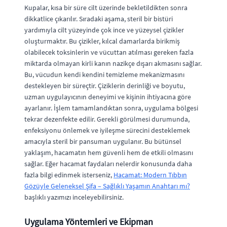
Kupalar, kısa bir süre cilt üzerinde bekletildikten sonra
dikkatlice çıkarılır. Sıradaki aşama, steril bir bistüri
yardımıyla cilt yüzeyinde çok ince ve yüzeysel çizikler
oluşturmaktır. Bu çizikler, kılcal damarlarda birikmiş
olabilecek toksinlerin ve vücuttan atılması gereken fazla
miktarda olmayan kirli kanın nazikçe dışarı akmasını sağlar.
Bu, vücudun kendi kendini temizleme mekanizmasını
destekleyen bir süreçtir. Çiziklerin derinliği ve boyutu,
uzman uygulayıcının deneyimi ve kişinin ihtiyacına göre
ayarlanır. İşlem tamamlandıktan sonra, uygulama bölgesi
tekrar dezenfekte edilir. Gerekli görülmesi durumunda,
enfeksiyonu önlemek ve iyileşme sürecini desteklemek
amacıyla steril bir pansuman uygulanır. Bu bütünsel
yaklaşım, hacamatın hem güvenli hem de etkili olmasını
sağlar. Eğer hacamat faydaları nelerdir konusunda daha
fazla bilgi edinmek isterseniz,
Hacamat: Modern Tıbbın
Gözüyle Geleneksel Şifa – Sağlıklı Yaşamın Anahtarı mı?
başlıklı yazımızı inceleyebilirsiniz.
Uygulama Yöntemleri ve Ekipman