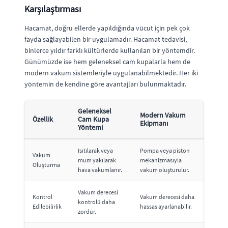
Karşılaştırması
Hacamat, doğru ellerde yapıldığında vücut için pek çok
fayda sağlayabilen bir uygulamadır. Hacamat tedavisi,
binlerce yıldır farklı kültürlerde kullanılan bir yöntemdir.
Günümüzde ise hem geleneksel cam kupalarla hem de
modern vakum sistemleriyle uygulanabilmektedir. Her iki
yöntemin de kendine göre avantajları bulunmaktadır.
Geleneksel
Modern Vakum
Özellik
Cam Kupa
Ekipmanı
Yöntemi
Isıtılarak veya
Pompa veya piston
Vakum
mum yakılarak
mekanizmasıyla
Oluşturma
hava vakumlanır.
vakum oluşturulur.
Vakum derecesi
Kontrol
Vakum derecesi daha
kontrolü daha
Edilebilirlik
hassas ayarlanabilir.
zordur.