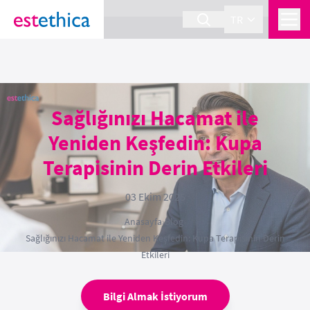
section Service {
}
TR
Sağlığınızı Hacamat ile
Yeniden Keşfedin: Kupa
Terapisinin Derin Etkileri
03 Ekim 2025
Anasayfa
›
Blog
›
Sağlığınızı Hacamat ile Yeniden Keşfedin: Kupa Terapisinin Derin
Etkileri
Bilgi Almak İstiyorum