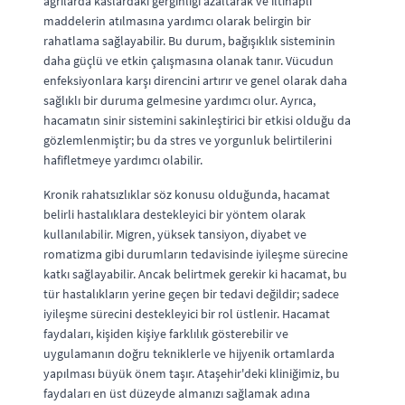
ağrılarda kaslardaki gerginliği azaltarak ve iltihaplı
maddelerin atılmasına yardımcı olarak belirgin bir
rahatlama sağlayabilir. Bu durum, bağışıklık sisteminin
daha güçlü ve etkin çalışmasına olanak tanır. Vücudun
enfeksiyonlara karşı direncini artırır ve genel olarak daha
sağlıklı bir duruma gelmesine yardımcı olur. Ayrıca,
hacamatın sinir sistemini sakinleştirici bir etkisi olduğu da
gözlemlenmiştir; bu da stres ve yorgunluk belirtilerini
hafifletmeye yardımcı olabilir.
Kronik rahatsızlıklar söz konusu olduğunda, hacamat
belirli hastalıklara destekleyici bir yöntem olarak
kullanılabilir. Migren, yüksek tansiyon, diyabet ve
romatizma gibi durumların tedavisinde iyileşme sürecine
katkı sağlayabilir. Ancak belirtmek gerekir ki hacamat, bu
tür hastalıkların yerine geçen bir tedavi değildir; sadece
iyileşme sürecini destekleyici bir rol üstlenir. Hacamat
faydaları, kişiden kişiye farklılık gösterebilir ve
uygulamanın doğru tekniklerle ve hijyenik ortamlarda
yapılması büyük önem taşır. Ataşehir'deki kliniğimiz, bu
faydaları en üst düzeyde almanızı sağlamak adına