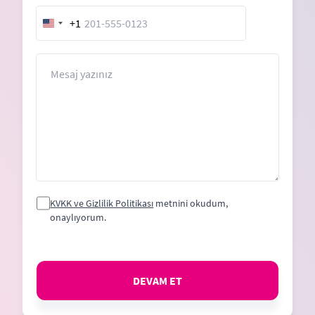
+1
United
States
+1
Mesaj
KVKK ve Gizlilik Politikası
metnini okudum,
onaylıyorum.
DEVAM ET