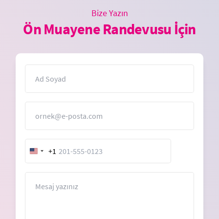
Bize Yazın
Ön Muayene Randevusu İçin
İsim
E-Posta
+1
United
States
+1
Mesaj