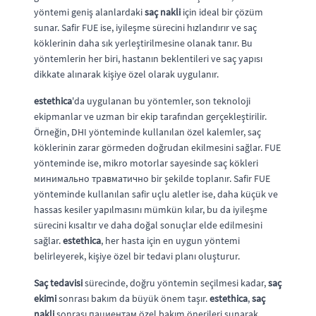
yöntemi geniş alanlardaki
saç nakli
için ideal bir çözüm
sunar. Safir FUE ise, iyileşme sürecini hızlandırır ve saç
köklerinin daha sık yerleştirilmesine olanak tanır. Bu
yöntemlerin her biri, hastanın beklentileri ve saç yapısı
dikkate alınarak kişiye özel olarak uygulanır.
estethica
'da uygulanan bu yöntemler, son teknoloji
ekipmanlar ve uzman bir ekip tarafından gerçekleştirilir.
Örneğin, DHI yönteminde kullanılan özel kalemler, saç
köklerinin zarar görmeden doğrudan ekilmesini sağlar. FUE
yönteminde ise, mikro motorlar sayesinde saç kökleri
минимально травматично bir şekilde toplanır. Safir FUE
yönteminde kullanılan safir uçlu aletler ise, daha küçük ve
hassas kesiler yapılmasını mümkün kılar, bu da iyileşme
sürecini kısaltır ve daha doğal sonuçlar elde edilmesini
sağlar.
estethica
, her hasta için en uygun yöntemi
belirleyerek, kişiye özel bir tedavi planı oluşturur.
Saç tedavisi
sürecinde, doğru yöntemin seçilmesi kadar,
saç
ekimi
sonrası bakım da büyük önem taşır.
estethica
,
saç
nakli
sonrası пациентам özel bakım önerileri sunarak,