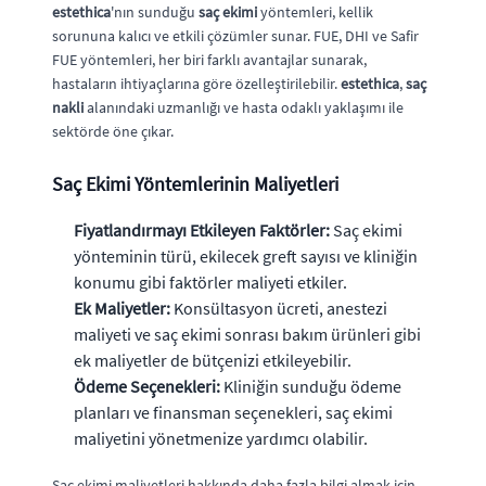
estethica
'nın sunduğu
saç ekimi
yöntemleri, kellik
sorununa kalıcı ve etkili çözümler sunar. FUE, DHI ve Safir
FUE yöntemleri, her biri farklı avantajlar sunarak,
hastaların ihtiyaçlarına göre özelleştirilebilir.
estethica
,
saç
nakli
alanındaki uzmanlığı ve hasta odaklı yaklaşımı ile
sektörde öne çıkar.
Saç Ekimi Yöntemlerinin Maliyetleri
Fiyatlandırmayı Etkileyen Faktörler:
Saç ekimi
yönteminin türü, ekilecek greft sayısı ve kliniğin
konumu gibi faktörler maliyeti etkiler.
Ek Maliyetler:
Konsültasyon ücreti, anestezi
maliyeti ve saç ekimi sonrası bakım ürünleri gibi
ek maliyetler de bütçenizi etkileyebilir.
Ödeme Seçenekleri:
Kliniğin sunduğu ödeme
planları ve finansman seçenekleri, saç ekimi
maliyetini yönetmenize yardımcı olabilir.
Saç ekimi maliyetleri hakkında daha fazla bilgi almak için