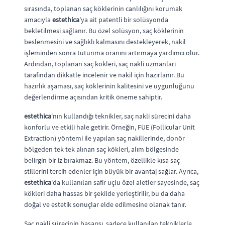
sırasında, toplanan saç köklerinin canlılığını korumak
amacıyla
estethica
'ya ait patentli bir solüsyonda
bekletilmesi sağlanır. Bu özel solüsyon, saç köklerinin
beslenmesini ve sağlıklı kalmasını destekleyerek, nakil
işleminden sonra tutunma oranını artırmaya yardımcı olur.
Ardından, toplanan saç kökleri, saç nakli uzmanları
tarafından dikkatle incelenir ve nakil için hazırlanır. Bu
hazırlık aşaması, saç köklerinin kalitesini ve uygunluğunu
değerlendirme açısından kritik öneme sahiptir.
estethica
'nın kullandığı teknikler, saç nakli sürecini daha
konforlu ve etkili hale getirir. Örneğin, FUE (Follicular Unit
Extraction) yöntemi ile yapılan saç nakillerinde, donör
bölgeden tek tek alınan saç kökleri, alım bölgesinde
belirgin bir iz bırakmaz. Bu yöntem, özellikle kısa saç
stillerini tercih edenler için büyük bir avantaj sağlar. Ayrıca,
estethica
'da kullanılan safir uçlu özel aletler sayesinde, saç
kökleri daha hassas bir şekilde yerleştirilir, bu da daha
doğal ve estetik sonuçlar elde edilmesine olanak tanır.
Saç nakli sürecinin başarısı, sadece kullanılan tekniklerle