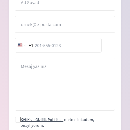
E-Posta
+1
United
States
+1
Mesaj
KVKK ve Gizlilik Politikası
metnini okudum,
onaylıyorum.