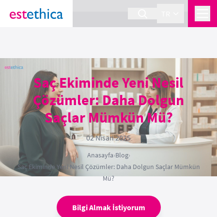
section Service {
}
TR
Saç Ekiminde Yeni Nesil
Çözümler: Daha Dolgun
Saçlar Mümkün Mü?
02 Nisan 2025
Anasayfa
›
Blog
›
Saç Ekiminde Yeni Nesil Çözümler: Daha Dolgun Saçlar Mümkün
Mü?
Bilgi Almak İstiyorum