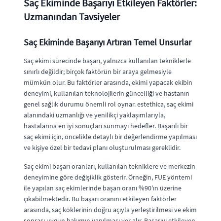
Saç Ekiminde Başarıyı Etkileyen Faktörler:
Uzmanından Tavsiyeler
Saç Ekiminde Başarıyı Artıran Temel Unsurlar
Saç ekimi sürecinde başarı, yalnızca kullanılan tekniklerle
sınırlı değildir; birçok faktörün bir araya gelmesiyle
mümkün olur. Bu faktörler arasında, ekimi yapacak ekibin
deneyimi, kullanılan teknolojilerin güncelliği ve hastanın
genel sağlık durumu önemli rol oynar. estethica, saç ekimi
alanındaki uzmanlığı ve yenilikçi yaklaşımlarıyla,
hastalarına en iyi sonuçları sunmayı hedefler. Başarılı bir
saç ekimi için, öncelikle detaylı bir değerlendirme yapılması
ve kişiye özel bir tedavi planı oluşturulması gereklidir.
Saç ekimi başarı oranları, kullanılan tekniklere ve merkezin
deneyimine göre değişiklik gösterir. Örneğin, FUE yöntemi
ile yapılan saç ekimlerinde başarı oranı %90'ın üzerine
çıkabilmektedir. Bu başarı oranını etkileyen faktörler
arasında, saç köklerinin doğru açıyla yerleştirilmesi ve ekim
sonrası uygun bakımın yapılması yer alır. Başarıyı etkileyen