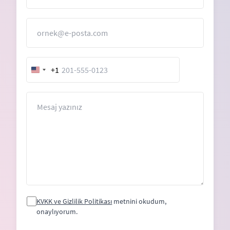
E-Posta
+1
United
States
+1
Mesaj
KVKK ve Gizlilik Politikası
metnini okudum,
onaylıyorum.