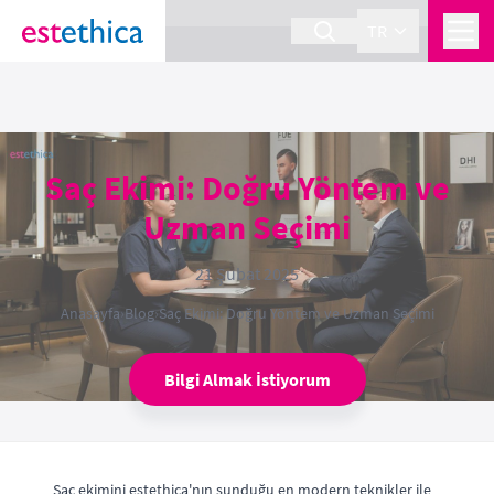
section Service {
}
TR
Saç Ekimi: Doğru Yöntem ve
Uzman Seçimi
21 Şubat 2025
Anasayfa
›
Blog
›
Saç Ekimi: Doğru Yöntem ve Uzman Seçimi
Bilgi Almak İstiyorum
Saç ekimini estethica'nın sunduğu en modern teknikler ile