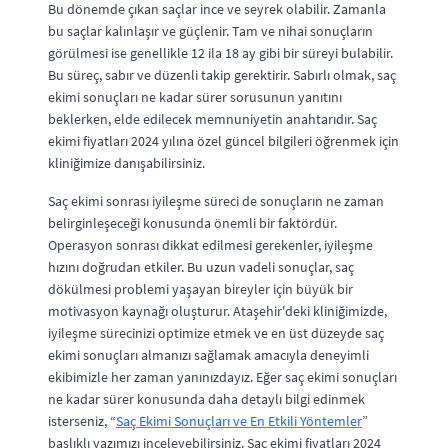
Bu dönemde çıkan saçlar ince ve seyrek olabilir. Zamanla
bu saçlar kalınlaşır ve güçlenir. Tam ve nihai sonuçların
görülmesi ise genellikle 12 ila 18 ay gibi bir süreyi bulabilir.
Bu süreç, sabır ve düzenli takip gerektirir. Sabırlı olmak, saç
ekimi sonuçları ne kadar sürer sorusunun yanıtını
beklerken, elde edilecek memnuniyetin anahtarıdır. Saç
ekimi fiyatları 2024 yılına özel güncel bilgileri öğrenmek için
kliniğimize danışabilirsiniz.
Saç ekimi sonrası iyileşme süreci de sonuçların ne zaman
belirginleşeceği konusunda önemli bir faktördür.
Operasyon sonrası dikkat edilmesi gerekenler, iyileşme
hızını doğrudan etkiler. Bu uzun vadeli sonuçlar, saç
dökülmesi problemi yaşayan bireyler için büyük bir
motivasyon kaynağı oluşturur. Ataşehir'deki kliniğimizde,
iyileşme sürecinizi optimize etmek ve en üst düzeyde saç
ekimi sonuçları almanızı sağlamak amacıyla deneyimli
ekibimizle her zaman yanınızdayız. Eğer saç ekimi sonuçları
ne kadar sürer konusunda daha detaylı bilgi edinmek
isterseniz, “
Saç Ekimi Sonuçları ve En Etkili Yöntemler
”
başlıklı yazımızı inceleyebilirsiniz. Saç ekimi fiyatları 2024