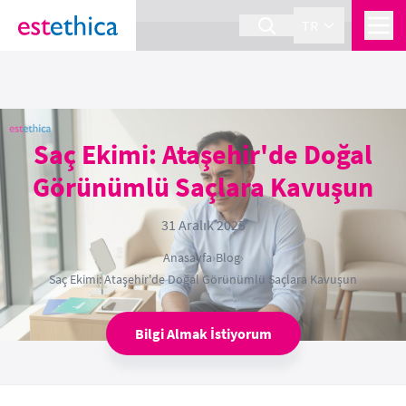
section Service {
}
TR
Saç Ekimi: Ataşehir'de Doğal
Görünümlü Saçlara Kavuşun
31 Aralık 2025
Anasayfa
›
Blog
›
Saç Ekimi: Ataşehir'de Doğal Görünümlü Saçlara Kavuşun
Bilgi Almak İstiyorum