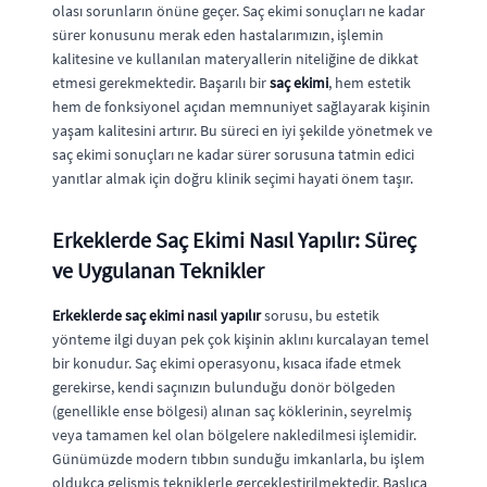
olası sorunların önüne geçer. Saç ekimi sonuçları ne kadar
sürer konusunu merak eden hastalarımızın, işlemin
kalitesine ve kullanılan materyallerin niteliğine de dikkat
etmesi gerekmektedir. Başarılı bir
saç ekimi
, hem estetik
hem de fonksiyonel açıdan memnuniyet sağlayarak kişinin
yaşam kalitesini artırır. Bu süreci en iyi şekilde yönetmek ve
saç ekimi sonuçları ne kadar sürer sorusuna tatmin edici
yanıtlar almak için doğru klinik seçimi hayati önem taşır.
Erkeklerde Saç Ekimi Nasıl Yapılır: Süreç
ve Uygulanan Teknikler
Erkeklerde saç ekimi nasıl yapılır
sorusu, bu estetik
yönteme ilgi duyan pek çok kişinin aklını kurcalayan temel
bir konudur. Saç ekimi operasyonu, kısaca ifade etmek
gerekirse, kendi saçınızın bulunduğu donör bölgeden
(genellikle ense bölgesi) alınan saç köklerinin, seyrelmiş
veya tamamen kel olan bölgelere nakledilmesi işlemidir.
Günümüzde modern tıbbın sunduğu imkanlarla, bu işlem
oldukça gelişmiş tekniklerle gerçekleştirilmektedir. Başlıca