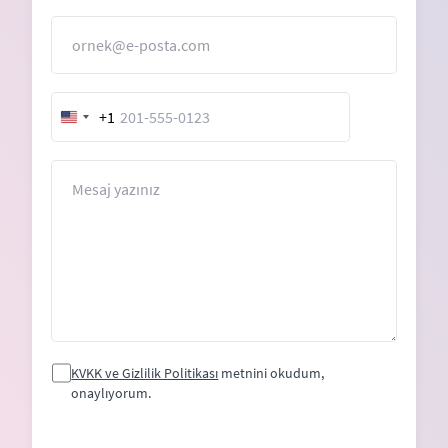
E-Posta
+1
United
States
+1
Mesaj
KVKK ve Gizlilik Politikası
metnini okudum,
onaylıyorum.