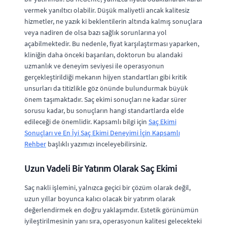
vermek yanıltıcı olabilir. Düşük maliyetli ancak kalitesiz
hizmetler, ne yazık ki beklentilerin altında kalmış sonuçlara
veya nadiren de olsa bazı sağlık sorunlarına yol
açabilmektedir. Bu nedenle, fiyat karşılaştırması yaparken,
kliniğin daha önceki başarıları, doktorun bu alandaki
uzmanlık ve deneyim seviyesi ile operasyonun
gerçekleştirildiği mekanın hijyen standartları gibi kritik
unsurları da titizlikle göz önünde bulundurmak büyük
önem taşımaktadır. Saç ekimi sonuçları ne kadar sürer
sorusu kadar, bu sonuçların hangi standartlarda elde
edileceği de önemlidir. Kapsamlı bilgi için
Saç Ekimi
Sonuçları ve En İyi Saç Ekimi Deneyimi İçin Kapsamlı
Rehber
başlıklı yazımızı inceleyebilirsiniz.
Uzun Vadeli Bir Yatırım Olarak Saç Ekimi
Saç nakli işlemini, yalnızca geçici bir çözüm olarak değil,
uzun yıllar boyunca kalıcı olacak bir yatırım olarak
değerlendirmek en doğru yaklaşımdır. Estetik görünümün
iyileştirilmesinin yanı sıra, operasyonun kalitesi gelecekteki