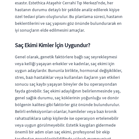
esastır. Estethica Ataşehir Cerrahi Tıp Merkezi'nde, her
hastanın durumu detaylı bir şekilde analiz edilerek kişiye
özel tedavi planı oluşturulur. Bu planlama süreci, hastanın
beklentilerini ve saç yapısını göz önünde bulundurarak en
iyi sonuçların elde edilmesini amaçlar.
Saç Ekimi Kimler İçin Uygundur?
Genel olarak, genetik faktörlere bağlı saç seyrekleşmesi
veya kelliği yaşayan erkekler ve kadınlar, saç ekimi için
uygun adaylardır. Bununla birlikte, hormonal değişiklikler,
stres, bazı hastalıklar veya kullanılan ilaçların yan etkileri
sonucu saç kaybı yaşayan bireyler de bu operasyondan
fayda görebilir. Saç ekimi adaylığının belirlenmesinde yaş,
genel sağlık durumu, saç köklerinin yoğunluğu ve donör
bölgenin kalitesi gibi faktörler göz önünde bulundurulur.
Belirli enfeksiyonları olanlar, hamileler veya bazı kronik
rahatsızlıklara sahip kişilerde ise operasyon ertelenebilir
veya uygun görülmeyebilir. Estetik kaygıları gidermede
önemli bir adım olan saç ekimi, profesyonel bir ekip
tarafından gerçekleştirildiğinde yüksek memnuniyet