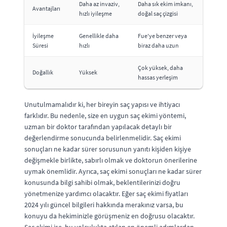
Daha az invaziv,
Daha sık ekim imkanı,
Avantajları
hızlı iyileşme
doğal saç çizgisi
İyileşme
Genellikle daha
Fue'ye benzer veya
Süresi
hızlı
biraz daha uzun
Çok yüksek, daha
Doğallık
Yüksek
hassas yerleşim
Unutulmamalıdır ki, her bireyin saç yapısı ve ihtiyacı
farklıdır. Bu nedenle, size en uygun saç ekimi yöntemi,
uzman bir doktor tarafından yapılacak detaylı bir
değerlendirme sonucunda belirlenmelidir. Saç ekimi
sonuçları ne kadar sürer sorusunun yanıtı kişiden kişiye
değişmekle birlikte, sabırlı olmak ve doktorun önerilerine
uymak önemlidir. Ayrıca, saç ekimi sonuçları ne kadar sürer
konusunda bilgi sahibi olmak, beklentilerinizi doğru
yönetmenize yardımcı olacaktır. Eğer saç ekimi fiyatları
2024 yılı güncel bilgileri hakkında merakınız varsa, bu
konuyu da hekiminizle görüşmeniz en doğrusu olacaktır.