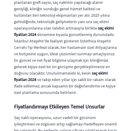
planlanan greft sayısı, saç naklinin yapılacağı alanın
genişliği, kliniğin sunduğu genel hizmet kalitesi ve
kullanılan ileri teknoloji ekipmanları yer alır. 2025 yılına
gelindiğinde, teknolojik gelişmelerin yanı sıra saç ekimi
operasyonlarına olan talebin artmasıyla birlikte
saç ekimi
fiyatları 2024
dönemine kıyasla güncellenmiş durumdadır.
İstanbul Ataşehir'de faaliyet gösteren Estethica Ataşehir
Cerrahi Tıp Merkezi olarak, her hastamızın özel ihtiyaçlarına
ve bütçesine uygun, ideal çözümleri sunmayı amaçlıyoruz.
En güncel ve net fiyat bilgisine ulaşmak için kliniğimize
gelerek kişiye özel bir ön görüşme gerçekleştirmeniz en
doğrusu olacaktır. Unutulmamalıdır ki, kesin
saç ekimi
fiyatları 2024
ve takip eden yıllar için sabit bir rakam olarak
ifade edilemez; ancak kapsamlı bir değerlendirme ve kişiye
özel planlama sonucunda belirlenir.
Fiyatlandırmayı Etkileyen Temel Unsurlar
Saç nakli operasyonu, uzun vadeli bir görünüm
iyileştirmesi ve özgüven artışı sağlamayı hedefleyen önemli
bir yatırımdır. Bu nedenle, yalnızca fiyata odaklanarak karar