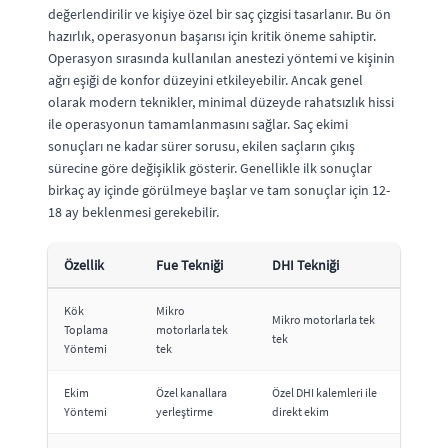
değerlendirilir ve kişiye özel bir saç çizgisi tasarlanır. Bu ön
hazırlık, operasyonun başarısı için kritik öneme sahiptir.
Operasyon sırasında kullanılan anestezi yöntemi ve kişinin
ağrı eşiği de konfor düzeyini etkileyebilir. Ancak genel
olarak modern teknikler, minimal düzeyde rahatsızlık hissi
ile operasyonun tamamlanmasını sağlar. Saç ekimi
sonuçları ne kadar sürer sorusu, ekilen saçların çıkış
sürecine göre değişiklik gösterir. Genellikle ilk sonuçlar
birkaç ay içinde görülmeye başlar ve tam sonuçlar için 12-
18 ay beklenmesi gerekebilir.
Özellik
Fue Tekniği
DHI Tekniği
Kök
Mikro
Mikro motorlarla tek
Toplama
motorlarla tek
tek
Yöntemi
tek
Ekim
Özel kanallara
Özel DHI kalemleri ile
Yöntemi
yerleştirme
direkt ekim