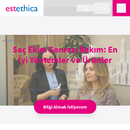
section Service {
}
TR
Saç Ekim Sonrası Bakım: En
İyi Yöntemler ve Ürünler
26 Şubat 2025
Anasayfa
›
Blog
›
Saç Ekim Sonrası Bakım: En İyi Yöntemler ve Ürünler
Bilgi Almak İstiyorum