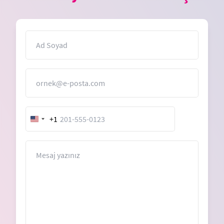
İsim
E-Posta
+1
United
States
+1
Mesaj