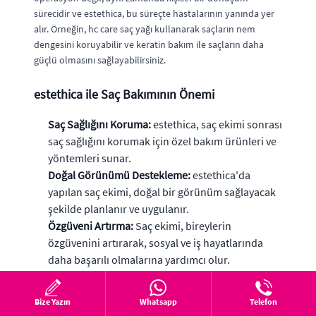
sürecidir ve estethica, bu süreçte hastalarının yanında yer
alır. Örneğin, hc care saç yağı kullanarak saçların nem
dengesini koruyabilir ve keratin bakım ile saçların daha
güçlü olmasını sağlayabilirsiniz.
estethica ile Saç Bakımının Önemi
Saç Sağlığını Koruma:
estethica, saç ekimi sonrası
saç sağlığını korumak için özel bakım ürünleri ve
yöntemleri sunar.
Doğal Görünümü Destekleme:
estethica'da
yapılan saç ekimi, doğal bir görünüm sağlayacak
şekilde planlanır ve uygulanır.
Özgüveni Artırma:
Saç ekimi, bireylerin
özgüvenini artırarak, sosyal ve iş hayatlarında
daha başarılı olmalarına yardımcı olur.
estethica, saç ekimi ile kişilerin yaşam kalitesini artırmayı
Bize Yazın
Whatsapp
Telefon
hedefler. Saç ekimi, sadece estetik bir operasyon değil, aynı