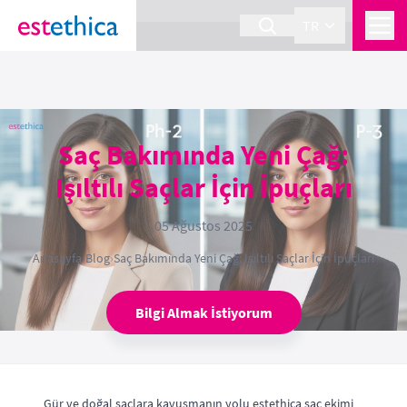
section Service {
}
TR
Saç Bakımında Yeni Çağ:
Işıltılı Saçlar İçin İpuçları
05 Ağustos 2025
Anasayfa
›
Blog
›
Saç Bakımında Yeni Çağ: Işıltılı Saçlar İçin İpuçları
Bilgi Almak İstiyorum
Gür ve doğal saçlara kavuşmanın yolu estethica saç ekimi