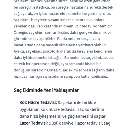
Saç ekimi sonrası iyileşme süreci, sabır ve özen gerektiren
bir süreçtir. estethica, bu süreçte hastalarına sürekli destek
sağlayarak, en iyi sonuçları elde etmelerine yardımcı olur.
Saç ekimi, bireylerin yaşam kalitesini artıran ve onlara
yeniden özgüven kazandıran önemli bir tedavi yöntemidir.
Örneğin, saç ekimi sonrası kişiler, daha genç ve dinamik bir
görünüme kavuşabilirler. Bu da onların sosyal ve iş
hayatlarında daha başarılı olmalarına yardımcı olabilir.
Ayrıca, saç ekimi, psikolojik olarak da bireylerin kendilerini
daha iyi hissetmelerini sağlar. Bu nedenle, saç ekimi, sadece
estetik bir operasyon değil, aynı zamanda kişisel bir
dönüşüm sürecidir. Örneğin, saç ekimi sonrası saçların daha
hızlı uzaması için swissoderm şampuan kullanabilirsiniz.
Saç Ekiminde Yeni Yaklaşımlar
Kök Hücre Tedavisi:
Saç ekimi ile birlikte
uygulanan kök hücre tedavisi, saç köklerinin
daha hızlı iyileşmesini ve güçlenmesini sağlar.
Lazer Tedavisi:
Düşük seviyeli lazer tedavisi, saç