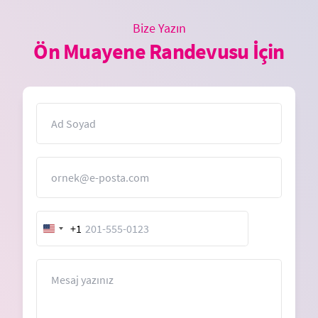
Bize Yazın
Ön Muayene Randevusu İçin
İsim
E-Posta
+1
United
States
+1
Mesaj