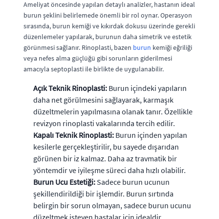
Ameliyat öncesinde yapılan detaylı analizler, hastanın ideal
burun şeklini belirlemede önemli bir rol oynar. Operasyon
sırasında, burun kemiği ve kıkırdak dokusu üzerinde gerekli
düzenlemeler yapılarak, burunun daha simetrik ve estetik
görünmesi sağlanır. Rinoplasti, bazen
burun
kemiği eğriliği
veya nefes alma güçlüğü gibi sorunların giderilmesi
amacıyla septoplasti ile birlikte de uygulanabilir.
Açık Teknik Rinoplasti:
Burun içindeki yapıların
daha net görülmesini sağlayarak, karmaşık
düzeltmelerin yapılmasına olanak tanır. Özellikle
revizyon rinoplasti vakalarında tercih edilir.
Kapalı Teknik Rinoplasti:
Burun içinden yapılan
kesilerle gerçekleştirilir, bu sayede dışarıdan
görünen bir iz kalmaz. Daha az travmatik bir
yöntemdir ve iyileşme süreci daha hızlı olabilir.
Burun Ucu Estetiği:
Sadece burun ucunun
şekillendirildiği bir işlemdir. Burun sırtında
belirgin bir sorun olmayan, sadece burun ucunu
düzeltmek isteyen hastalar için idealdir.