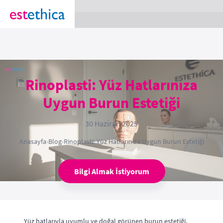
section Service {
}
Rinoplasti: Yüz Hatlarınıza
Uygun Burun Estetiği
30 Haziran 2025
Anasayfa
›
Blog
›
Rinoplasti: Yüz Hatlarınıza Uygun Burun Estetiği
Bilgi Almak İstiyorum
Yüz hatlarıyla uyumlu ve doğal görünen burun estetiği,