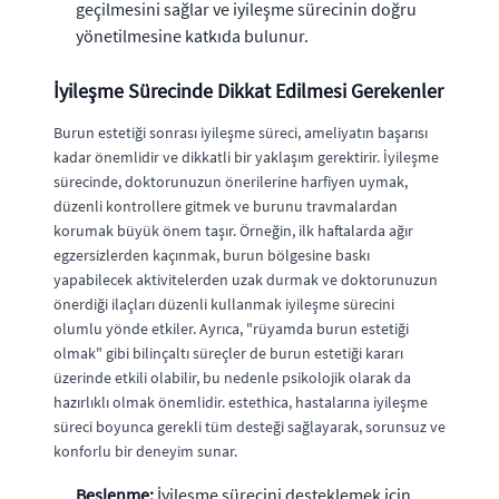
geçilmesini sağlar ve iyileşme sürecinin doğru
yönetilmesine katkıda bulunur.
İyileşme Sürecinde Dikkat Edilmesi Gerekenler
Burun estetiği sonrası iyileşme süreci, ameliyatın başarısı
kadar önemlidir ve dikkatli bir yaklaşım gerektirir. İyileşme
sürecinde, doktorunuzun önerilerine harfiyen uymak,
düzenli kontrollere gitmek ve burunu travmalardan
korumak büyük önem taşır. Örneğin, ilk haftalarda ağır
egzersizlerden kaçınmak, burun bölgesine baskı
yapabilecek aktivitelerden uzak durmak ve doktorunuzun
önerdiği ilaçları düzenli kullanmak iyileşme sürecini
olumlu yönde etkiler. Ayrıca, "rüyamda burun estetiği
olmak" gibi bilinçaltı süreçler de burun estetiği kararı
üzerinde etkili olabilir, bu nedenle psikolojik olarak da
hazırlıklı olmak önemlidir. estethica, hastalarına iyileşme
süreci boyunca gerekli tüm desteği sağlayarak, sorunsuz ve
konforlu bir deneyim sunar.
Beslenme:
İyileşme sürecini desteklemek için