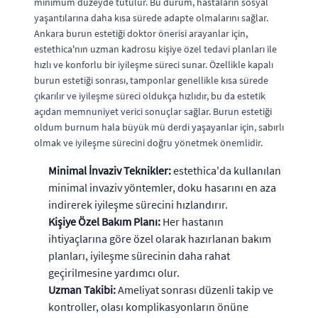
minimum düzeyde tutulur. Bu durum, hastaların sosyal
yaşantılarına daha kısa sürede adapte olmalarını sağlar.
Ankara burun estetiği doktor önerisi arayanlar için,
estethica'nın uzman kadrosu kişiye özel tedavi planları ile
hızlı ve konforlu bir iyileşme süreci sunar. Özellikle kapalı
burun estetiği sonrası, tamponlar genellikle kısa sürede
çıkarılır ve iyileşme süreci oldukça hızlıdır, bu da estetik
açıdan memnuniyet verici sonuçlar sağlar. Burun estetiği
oldum burnum hala büyük mü derdi yaşayanlar için, sabırlı
olmak ve iyileşme sürecini doğru yönetmek önemlidir.
Minimal İnvaziv Teknikler:
estethica'da kullanılan
minimal invaziv yöntemler, doku hasarını en aza
indirerek iyileşme sürecini hızlandırır.
Kişiye Özel Bakım Planı:
Her hastanın
ihtiyaçlarına göre özel olarak hazırlanan bakım
planları, iyileşme sürecinin daha rahat
geçirilmesine yardımcı olur.
Uzman Takibi:
Ameliyat sonrası düzenli takip ve
kontroller, olası komplikasyonların önüne