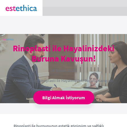
section Service {
}
Rinoplasti ile Hayalinizdeki
Buruna Kavuşun!
04 Nisan 2025
Anasayfa
›
Blog
›
Rinoplasti ile Hayalinizdeki Buruna Kavuşun!
Bilgi Almak İstiyorum
Rinoplasti ile burnunuzun estetik görünüm ve sağlıklı