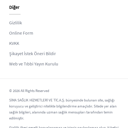
Diğer
Gizlilik
Online Form
KVKK
Şikayet İstek Öneri Bildir
Web ve Tıbbi Yayın Kurulu
© 2026 All Rights Reserved
SİMA SAĞLIK HİZMETLERİ VE TİC.A.Ş. bünyesinde bulunan site, sağlığı
koruyucu ve geliştirici nitelikte bilgilendirme amaçlıdır. Sitede yer alan
sağlık bilgileri, alanında uzman sağlık mensupları tarafından temin
edilmiştir.
Gizlilik ilkesi gereği kopyalanamaz ve izinsiz paylaşılamaz olup, tüketici