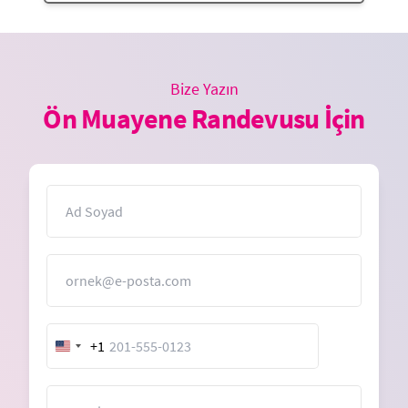
Bize Yazın
Ön Muayene Randevusu İçin
İsim
E-Posta
+1
United
States
+1
Mesaj