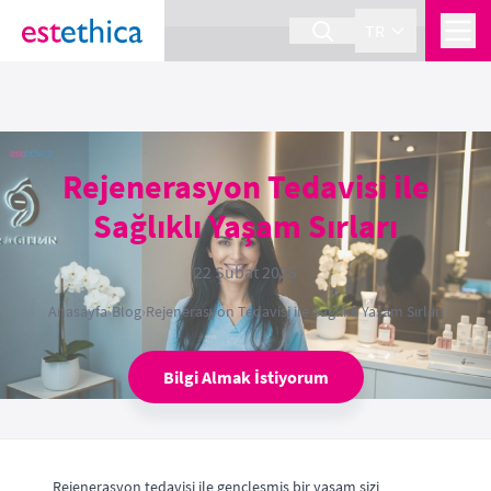
section Service {
}
TR
Rejenerasyon Tedavisi ile
Sağlıklı Yaşam Sırları
22 Şubat 2025
Anasayfa
›
Blog
›
Rejenerasyon Tedavisi ile Sağlıklı Yaşam Sırları
Bilgi Almak İstiyorum
Rejenerasyon tedavisi ile gençleşmiş bir yaşam sizi