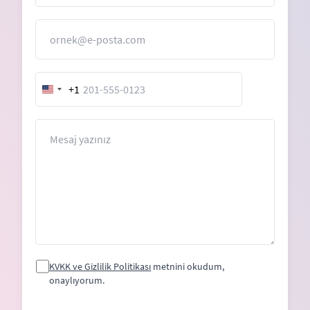
E-Posta
+1
United
States
+1
Mesaj
KVKK ve Gizlilik Politikası
metnini okudum,
onaylıyorum.