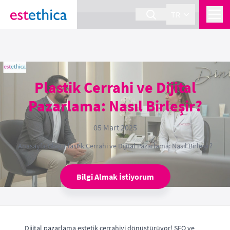
section Service {
}
TR
Plastik Cerrahi ve Dijital
Pazarlama: Nasıl Birleşir?
05 Mart 2025
Anasayfa
›
Blog
›
Plastik Cerrahi ve Dijital Pazarlama: Nasıl Birleşir?
Bilgi Almak İstiyorum
Dijital pazarlama estetik cerrahiyi dönüştürüyor! SEO ve