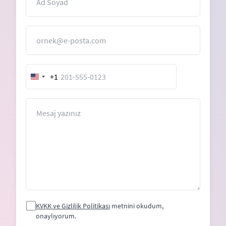
E-Posta
+1
United
States
+1
Mesaj
KVKK ve Gizlilik Politikası
metnini okudum,
onaylıyorum.