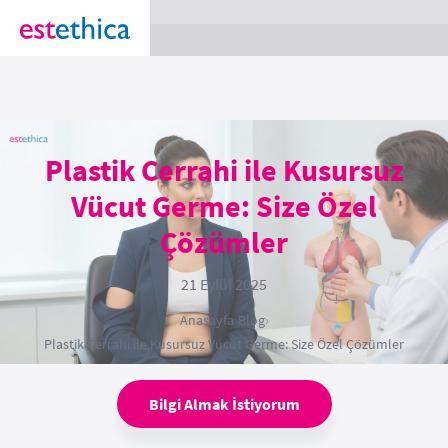
section Service {
}
Plastik Cerrahi ile Kusursuz
Vücut Germe: Size Özel
Çözümler
21 Eylül 2025
Anasayfa
›
Blog
›
Plastik Cerrahi ile Kusursuz Vücut Germe: Size Özel Çözümler
Bilgi Almak İstiyorum