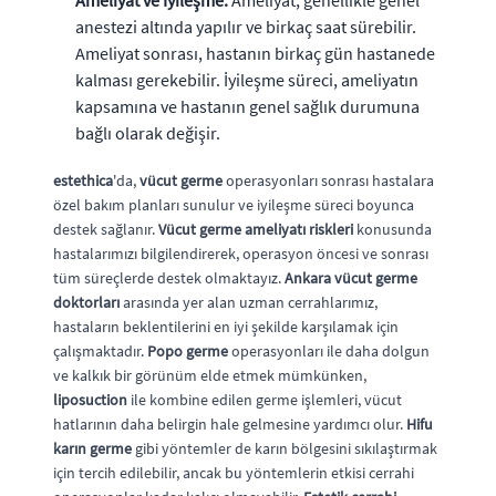
anestezi altında yapılır ve birkaç saat sürebilir.
Ameliyat sonrası, hastanın birkaç gün hastanede
kalması gerekebilir. İyileşme süreci, ameliyatın
kapsamına ve hastanın genel sağlık durumuna
bağlı olarak değişir.
estethica
'da,
vücut germe
operasyonları sonrası hastalara
özel bakım planları sunulur ve iyileşme süreci boyunca
destek sağlanır.
Vücut germe ameliyatı riskleri
konusunda
hastalarımızı bilgilendirerek, operasyon öncesi ve sonrası
tüm süreçlerde destek olmaktayız.
Ankara vücut germe
doktorları
arasında yer alan uzman cerrahlarımız,
hastaların beklentilerini en iyi şekilde karşılamak için
çalışmaktadır.
Popo germe
operasyonları ile daha dolgun
ve kalkık bir görünüm elde etmek mümkünken,
liposuction
ile kombine edilen germe işlemleri, vücut
hatlarının daha belirgin hale gelmesine yardımcı olur.
Hifu
karın germe
gibi yöntemler de karın bölgesini sıkılaştırmak
için tercih edilebilir, ancak bu yöntemlerin etkisi cerrahi