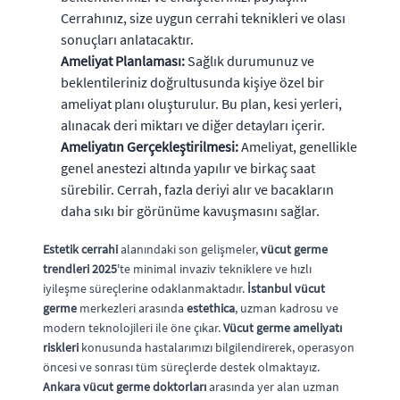
Cerrahınız, size uygun cerrahi teknikleri ve olası
sonuçları anlatacaktır.
Ameliyat Planlaması:
Sağlık durumunuz ve
beklentileriniz doğrultusunda kişiye özel bir
ameliyat planı oluşturulur. Bu plan, kesi yerleri,
alınacak deri miktarı ve diğer detayları içerir.
Ameliyatın Gerçekleştirilmesi:
Ameliyat, genellikle
genel anestezi altında yapılır ve birkaç saat
sürebilir. Cerrah, fazla deriyi alır ve bacakların
daha sıkı bir görünüme kavuşmasını sağlar.
Estetik cerrahi
alanındaki son gelişmeler,
vücut germe
trendleri 2025
'te minimal invaziv tekniklere ve hızlı
iyileşme süreçlerine odaklanmaktadır.
İstanbul vücut
germe
merkezleri arasında
estethica
, uzman kadrosu ve
modern teknolojileri ile öne çıkar.
Vücut germe ameliyatı
riskleri
konusunda hastalarımızı bilgilendirerek, operasyon
öncesi ve sonrası tüm süreçlerde destek olmaktayız.
Ankara vücut germe doktorları
arasında yer alan uzman