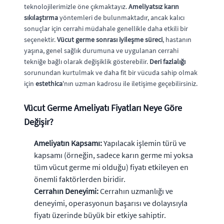
teknolojilerimizle öne çıkmaktayız.
Ameliyatsız karın
sıkılaştırma
yöntemleri de bulunmaktadır, ancak kalıcı
sonuçlar için cerrahi müdahale genellikle daha etkili bir
seçenektir.
Vücut germe sonrası iyileşme süreci
, hastanın
yaşına, genel sağlık durumuna ve uygulanan cerrahi
tekniğe bağlı olarak değişiklik gösterebilir.
Deri fazlalığı
sorunundan kurtulmak ve daha fit bir vücuda sahip olmak
için
estethica
'nın uzman kadrosu ile iletişime geçebilirsiniz.
Vücut Germe Ameliyatı Fiyatları Neye Göre
Değişir?
Ameliyatın Kapsamı:
Yapılacak işlemin türü ve
kapsamı (örneğin, sadece karın germe mi yoksa
tüm vücut germe mi olduğu) fiyatı etkileyen en
önemli faktörlerden biridir.
Cerrahın Deneyimi:
Cerrahın uzmanlığı ve
deneyimi, operasyonun başarısı ve dolayısıyla
fiyatı üzerinde büyük bir etkiye sahiptir.