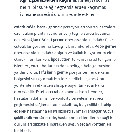
belirli bir süre ağır egzersizlerden kaçınmak,
iyileşme sürecini olumlu yönde etkiler.
estethica
'da,
bacak germe
operasyonları sonrası hastalara
özel bakım planları sunulur ve iyileşme süreci boyunca
destek sağlanır.
Vücut germe
operasyonları ile daha fit ve
estetik bir görünüme kavuşmak mümkündür.
Popo germe
operasyonları ile daha dolgun ve kalkık bir görünüm elde
etmek mümkünken,
liposuction
ile kombine edilen germe
işlemleri, vücut hatlarının daha belirgin hale gelmesine
yardımcı olur.
Hifu karın germe
gibi yöntemler de karın
bölgesini sıkılaştırmak için tercih edilebilir, ancak bu
yöntemlerin etkisi cerrahi operasyonlar kadar kalıcı
olmayabilir.
Estetik cerrahi
alanındaki son trendler,
hastaların daha hızlı ve konforlu bir iyileşme süreci
geçirmesini sağlamaktadır.
estethica
, bu yenilikleri takip
ederek hastalarına en iyi hizmeti sunmayı amaçlar.
Vücut
şekillendirme
sürecinde, hastaların beklentileri ve sağlık
durumları dikkate alınarak, en uygun tedavi yöntemleri
belirlenir.