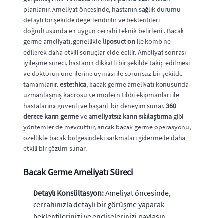
planlanır. Ameliyat öncesinde, hastanın sağlık durumu
detaylı bir şekilde değerlendirilir ve beklentileri
doğrultusunda en uygun cerrahi teknik belirlenir. Bacak
germe ameliyatı, genellikle
liposuction
ile kombine
edilerek daha etkili sonuçlar elde edilir. Ameliyat sonrası
iyileşme süreci, hastanın dikkatli bir şekilde takip edilmesi
ve doktorun önerilerine uyması ile sorunsuz bir şekilde
tamamlanır.
estethica
, bacak germe ameliyatı konusunda
uzmanlaşmış kadrosu ve modern tıbbi ekipmanları ile
hastalarına güvenli ve başarılı bir deneyim sunar.
360
derece karın germe
ve
ameliyatsız karın sıkılaştırma
gibi
yöntemler de mevcuttur, ancak bacak germe operasyonu,
özellikle bacak bölgesindeki sarkmaları gidermede daha
etkili bir çözüm sunar.
Bacak Germe Ameliyatı Süreci
Detaylı Konsültasyon:
Ameliyat öncesinde,
cerrahınızla detaylı bir görüşme yaparak
beklentilerinizi ve endişelerinizi paylaşın.