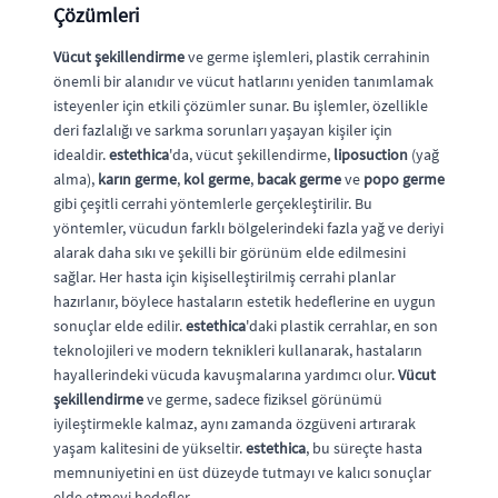
Çözümleri
Vücut şekillendirme
ve germe işlemleri, plastik cerrahinin
önemli bir alanıdır ve vücut hatlarını yeniden tanımlamak
isteyenler için etkili çözümler sunar. Bu işlemler, özellikle
deri fazlalığı ve sarkma sorunları yaşayan kişiler için
idealdir.
estethica
'da, vücut şekillendirme,
liposuction
(yağ
alma),
karın germe
,
kol germe
,
bacak germe
ve
popo germe
gibi çeşitli cerrahi yöntemlerle gerçekleştirilir. Bu
yöntemler, vücudun farklı bölgelerindeki fazla yağ ve deriyi
alarak daha sıkı ve şekilli bir görünüm elde edilmesini
sağlar. Her hasta için kişiselleştirilmiş cerrahi planlar
hazırlanır, böylece hastaların estetik hedeflerine en uygun
sonuçlar elde edilir.
estethica
'daki plastik cerrahlar, en son
teknolojileri ve modern teknikleri kullanarak, hastaların
hayallerindeki vücuda kavuşmalarına yardımcı olur.
Vücut
şekillendirme
ve germe, sadece fiziksel görünümü
iyileştirmekle kalmaz, aynı zamanda özgüveni artırarak
yaşam kalitesini de yükseltir.
estethica
, bu süreçte hasta
memnuniyetini en üst düzeyde tutmayı ve kalıcı sonuçlar
elde etmeyi hedefler.