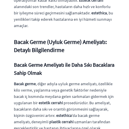
operasyonlar kadar kalıcı olmayabilir.
Estetik cerrahi
alanındaki son trendler, hastaların daha hızlı ve konforlu
bir iyileşme süreci geçirmesini sağlamaktadır.
estethica
, bu
yenilikleri takip ederek hastalarına en iyi hizmeti sunmayı
amaçlar.
Bacak Germe (Uyluk Germe) Ameliyatı:
Detaylı Bilgilendirme
Bacak Germe Ameliyatı ile Daha Sıkı Bacaklara
Sahip Olmak
Bacak germe
, diğer adıyla uyluk germe ameliyatı, özellikle
kilo verme, yaşlanma veya genetik faktörler nedeniyle
bacak iç kısmında meydana gelen sarkmaları gidermek için
uygulanan bir
estetik cerrahi
prosedürüdür. Bu ameliyat,
bacakların daha sıkı ve orantılı görünmesini sağlayarak,
kişinin özgüvenini artırır.
estethica
'da bacak germe
ameliyatı, deneyimli
plastik cerrahi
uzmanları tarafından
gerçekleştirilir ve hastanın ihtiyaçlarına özel olarak