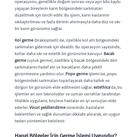
operasyonu, genellikle doğum sonrası veya aşırı kilo kaybı
yaşayan bireylerin karın bölgesindeki sarkmaları
düzeltmek için tercih edilir. Bu işlem, karın kaslarının
sıkılaştırılması ve fazla derinin alınmasıyla daha düz ve sıkı
bir karın görünümü sağlar.
Kol germe
(brakioplasti) ise, özellikle kol altı bölgesindeki
sarkmaları gidermek için idealdir. Bu operasyon sayesinde,
kollar daha sıkı ve estetik bir görünüme kavuşur.
Bacak
germe
(uyluk germe), özellikle iç bacak bölgesindeki deri
sarkmalarını hedef alır ve bacakların daha şekilli
görünmesine yardımcı olur.
Popo germe
işlemi ise, popo
bölgesindeki sarkmaları toparlayarak daha kalkık ve
dolgun bir görünüm elde edilmesini sağlar.
estethica
'da, bu
işlemler en son teknolojiler ve uzman cerrahlar tarafından
titizlikle uygulanır, böylece hastalar en iyi sonuçları elde
ederler.
Vücut şekillendirme
sürecinde, hastaların
beklentileri ve sağlık durumları dikkate alınarak, en uygun
tedavi yöntemleri belirlenir.
Hangi Bölgeler İçin Germe İşlemi Uygundur?