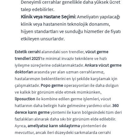
Deneyimli cerrahlar genellikle daha yüksek ücret
talep edebilirler.
Klinik veya Hastane Seçimi:
Ameliyatın yapılacağı
klinik veya hastanenin teknolojik donanımı,
hijyen standartları ve sunduğu hizmetler de fiyatı
etkileyen unsurlardır.
Estetik cerrahi
alanındaki son trendler,
vücut germe
trendleri 2025
'te minimal invaziv tekniklere ve hızlı
iyileşme süreçlerine odaklanmaktadır.
Ankara vücut germe
doktorları
arasında yer alan uzman cerrahlarımız,
hastalarımızın beklentilerini en iyi şekilde karşılamak için
çalışmaktadır.
Popo germe
operasyonları ile daha dolgun
ve kalkık bir görünüm elde etmek mümkünken,
liposuction
ile kombine edilen germe işlemleri, vücut
hatlarının daha belirgin hale gelmesine yardımcı olur.
360
derece karın germe
yöntemi ile karın bölgesindeki tüm deri
fazlalıkları alınarak daha sıkı bir görünüm elde edilebilir.
Ayrıca,
ameliyatsız karın sıkılaştırma
yöntemleri de
mevcuttur, ancak ileri düzeydeki sarkmalarda cerrahi