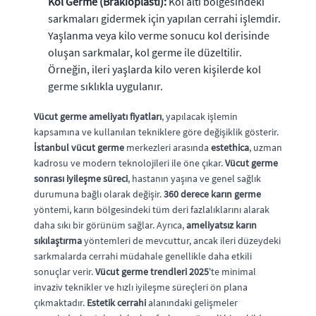
Kol Germe (Brakioplasti):
Kol altı bölgesindeki
sarkmaları gidermek için yapılan cerrahi işlemdir.
Yaşlanma veya kilo verme sonucu kol derisinde
oluşan sarkmalar, kol germe ile düzeltilir.
Örneğin, ileri yaşlarda kilo veren kişilerde kol
germe sıklıkla uygulanır.
Vücut germe ameliyatı fiyatları
, yapılacak işlemin
kapsamına ve kullanılan tekniklere göre değişiklik gösterir.
İstanbul vücut germe
merkezleri arasında
estethica
, uzman
kadrosu ve modern teknolojileri ile öne çıkar.
Vücut germe
sonrası iyileşme süreci
, hastanın yaşına ve genel sağlık
durumuna bağlı olarak değişir.
360 derece karın germe
yöntemi, karın bölgesindeki tüm deri fazlalıklarını alarak
daha sıkı bir görünüm sağlar. Ayrıca,
ameliyatsız karın
sıkılaştırma
yöntemleri de mevcuttur, ancak ileri düzeydeki
sarkmalarda cerrahi müdahale genellikle daha etkili
sonuçlar verir.
Vücut germe trendleri 2025
'te minimal
invaziv teknikler ve hızlı iyileşme süreçleri ön plana
çıkmaktadır.
Estetik cerrahi
alanındaki gelişmeler