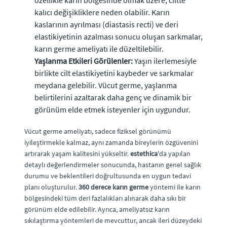
özellikle karın bölgesinde olmak üzere, ciltte
kalıcı değişikliklere neden olabilir. Karın
kaslarının ayrılması (diastasis recti) ve deri
elastikiyetinin azalması sonucu oluşan sarkmalar,
karın germe ameliyatı ile düzeltilebilir.
Yaşlanma Etkileri Görülenler:
Yaşın ilerlemesiyle
birlikte cilt elastikiyetini kaybeder ve sarkmalar
meydana gelebilir. Vücut germe, yaşlanma
belirtilerini azaltarak daha genç ve dinamik bir
görünüm elde etmek isteyenler için uygundur.
Vücut germe ameliyatı, sadece fiziksel görünümü
iyileştirmekle kalmaz, aynı zamanda bireylerin özgüvenini
artırarak yaşam kalitesini yükseltir.
estethica
'da yapılan
detaylı değerlendirmeler sonucunda, hastanın genel sağlık
durumu ve beklentileri doğrultusunda en uygun tedavi
planı oluşturulur.
360 derece karın germe
yöntemi ile karın
bölgesindeki tüm deri fazlalıkları alınarak daha sıkı bir
görünüm elde edilebilir. Ayrıca, ameliyatsız karın
sıkılaştırma yöntemleri de mevcuttur, ancak ileri düzeydeki