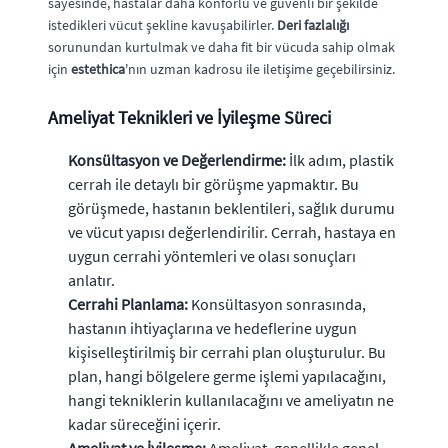
sayesinde, hastalar daha konforlu ve güvenli bir şekilde
istedikleri vücut şekline kavuşabilirler.
Deri fazlalığı
sorunundan kurtulmak ve daha fit bir vücuda sahip olmak
için
estethica
'nın uzman kadrosu ile iletişime geçebilirsiniz.
Ameliyat Teknikleri ve İyileşme Süreci
Konsültasyon ve Değerlendirme:
İlk adım, plastik
cerrah ile detaylı bir görüşme yapmaktır. Bu
görüşmede, hastanın beklentileri, sağlık durumu
ve vücut yapısı değerlendirilir. Cerrah, hastaya en
uygun cerrahi yöntemleri ve olası sonuçları
anlatır.
Cerrahi Planlama:
Konsültasyon sonrasında,
hastanın ihtiyaçlarına ve hedeflerine uygun
kişiselleştirilmiş bir cerrahi plan oluşturulur. Bu
plan, hangi bölgelere germe işlemi yapılacağını,
hangi tekniklerin kullanılacağını ve ameliyatın ne
kadar süreceğini içerir.
Ameliyat ve İyileşme:
Ameliyat, genellikle genel