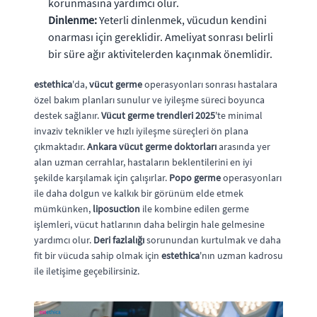
korunmasına yardımcı olur.
Dinlenme:
Yeterli dinlenmek, vücudun kendini
onarması için gereklidir. Ameliyat sonrası belirli
bir süre ağır aktivitelerden kaçınmak önemlidir.
estethica
'da,
vücut germe
operasyonları sonrası hastalara
özel bakım planları sunulur ve iyileşme süreci boyunca
destek sağlanır.
Vücut germe trendleri 2025
'te minimal
invaziv teknikler ve hızlı iyileşme süreçleri ön plana
çıkmaktadır.
Ankara vücut germe doktorları
arasında yer
alan uzman cerrahlar, hastaların beklentilerini en iyi
şekilde karşılamak için çalışırlar.
Popo germe
operasyonları
ile daha dolgun ve kalkık bir görünüm elde etmek
mümkünken,
liposuction
ile kombine edilen germe
işlemleri, vücut hatlarının daha belirgin hale gelmesine
yardımcı olur.
Deri fazlalığı
sorunundan kurtulmak ve daha
fit bir vücuda sahip olmak için
estethica
'nın uzman kadrosu
ile iletişime geçebilirsiniz.