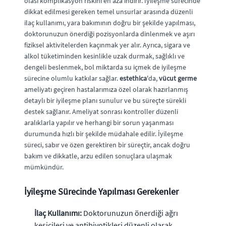
olası komplikasyon riskini en aza indirir. İyileşme sürecinde
dikkat edilmesi gereken temel unsurlar arasında düzenli
ilaç kullanımı, yara bakımının doğru bir şekilde yapılması,
doktorunuzun önerdiği pozisyonlarda dinlenmek ve aşırı
fiziksel aktivitelerden kaçınmak yer alır. Ayrıca, sigara ve
alkol tüketiminden kesinlikle uzak durmak, sağlıklı ve
dengeli beslenmek, bol miktarda su içmek de iyileşme
sürecine olumlu katkılar sağlar.
estethica
'da,
vücut germe
ameliyatı geçiren hastalarımıza özel olarak hazırlanmış
detaylı bir iyileşme planı sunulur ve bu süreçte sürekli
destek sağlanır. Ameliyat sonrası kontroller düzenli
aralıklarla yapılır ve herhangi bir sorun yaşanması
durumunda hızlı bir şekilde müdahale edilir. İyileşme
süreci, sabır ve özen gerektiren bir süreçtir, ancak doğru
bakım ve dikkatle, arzu edilen sonuçlara ulaşmak
mümkündür.
İyileşme Sürecinde Yapılması Gerekenler
İlaç Kullanımı:
Doktorunuzun önerdiği ağrı
kesicileri ve antibiyotikleri düzenli olarak