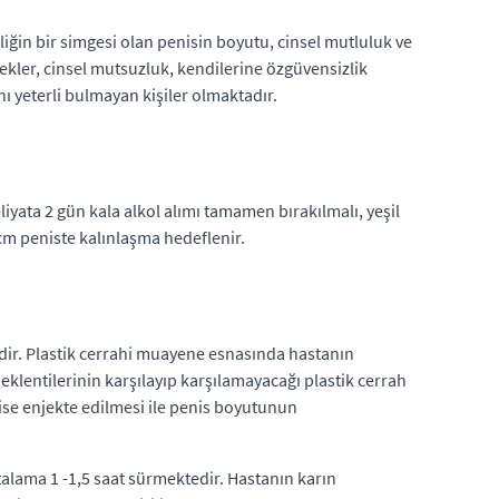
iğin bir simgesi olan penisin boyutu, cinsel mutluluk ve
ler, cinsel mutsuzluk, kendilerine özgüvensizlik
 yeterli bulmayan kişiler olmaktadır.
iyata 2 gün kala alkol alımı tamamen bırakılmalı, yeşil
 cm peniste kalınlaşma hedeflenir.
idir. Plastik cerrahi muayene esnasında hastanın
lentilerinin karşılayıp karşılamayacağı plastik cerrah
ise enjekte edilmesi ile penis boyutunun
alama 1 -1,5 saat sürmektedir. Hastanın karın