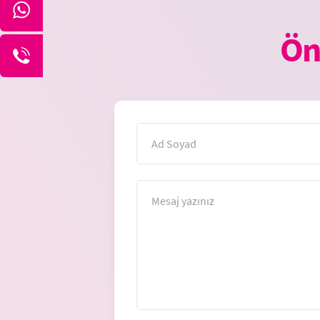
Ön
İsim
Mesaj