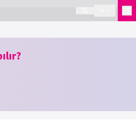
TR
ılır?