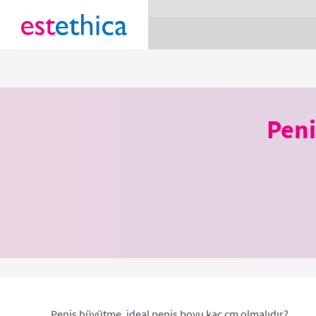
section Service {
}
Peni
Penis büyütme, ideal penis boyu kaç cm olmalıdır?