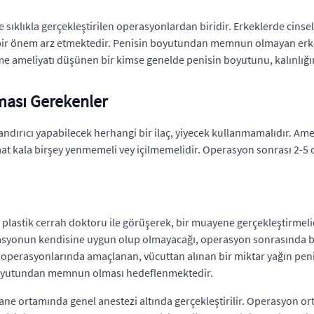
ıklıkla gerçekleştirilen operasyonlardan biridir. Erkeklerde cinsell
 bir önem arz etmektedir. Penisin boyutundan memnun olmayan erkek
ameliyatı düşünen bir kimse genelde penisin boyutunu, kalınlığını
ması Gerekenler
dırıcı yapabilecek herhangi bir ilaç, yiyecek kullanmamalıdır. Amel
saat kala birşey yenmemeli vey içilmemelidir. Operasyon sonrası 2-5
e plastik cerrah doktoru ile görüşerek, bir muayene gerçekleştirmel
rasyonun kendisine uygun olup olmayacağı, operasyon sonrasında bek
 operasyonlarında amaçlanan, vücuttan alınan bir miktar yağın pen
 boyutundan memnun olması hedeflenmektedir.
ne ortamında genel anestezi altında gerçekleştirilir. Operasyon ort