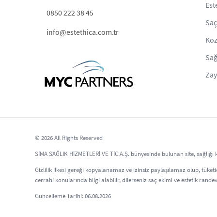
Est
0850 222 38 45
Saç
info@estethica.com.tr
Koz
Sağ
Zay
© 2026 All Rights Reserved
SİMA SAĞLIK HİZMETLERİ VE TİC.A.Ş. bünyesinde bulunan site, sağlığı kor
Gizlilik ilkesi gereği kopyalanamaz ve izinsiz paylaşılamaz olup, tüketici
cerrahi konularında bilgi alabilir, dilerseniz saç ekimi ve estetik randev
Güncelleme Tarihi: 06.08.2026