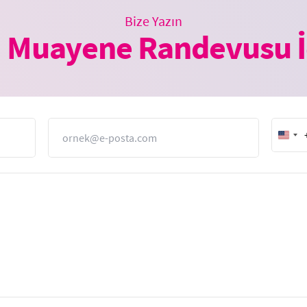
Bize Yazın
 Muayene Randevusu İ
E-Posta
Unit
Stat
+1