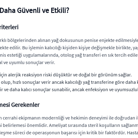
Daha Güvenli ve Etkili?
iterleri
rklı bölgelerinden alınan yağ dokusunun penise enjekte edilmesiyle g
ekte edilir. Bu işlemin kalıcılığı kişiden kişiye değişmekle birlikte, 
is estetiği uygulamalarında, otolog yağ transferi en sık tercih edil
al ve uyumlu sonuçlar verir.
için alerjik reaksiyon riski düşüktür ve doğal bir görünüm sağlar.
olup, hızlı sonuçlar verir ancak kalıcılığı yağ transferine göre daha 
r ve daha kalıcı sonuçlar sunabilir, ancak enfeksiyon ve uyumsuzluk r
lmesi Gerekenler
an cerrahi ekipmanın modernliği ve hekimin deneyimi ile doğrudan iliş
elirlemesi önemlidir. Ameliyat sırasında steril koşulların sağlanm
ileşme süreci de operasyonun başarısı için kritik bir faktördür. Hasta