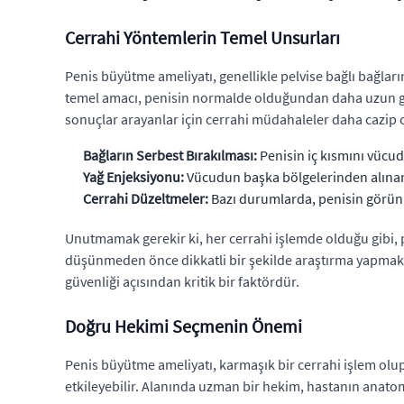
Cerrahi Yöntemlerin Temel Unsurları
Penis büyütme ameliyatı, genellikle pelvise bağlı bağlar
temel amacı, penisin normalde olduğundan daha uzun gör
sonuçlar arayanlar için cerrahi müdahaleler daha cazip ol
Bağların Serbest Bırakılması:
Penisin iç kısmını vücuda
Yağ Enjeksiyonu:
Vücudun başka bölgelerinden alınan 
Cerrahi Düzeltmeler:
Bazı durumlarda, penisin görünüm
Unutmamak gerekir ki, her cerrahi işlemde olduğu gibi, 
düşünmeden önce dikkatli bir şekilde araştırma yapmak 
güvenliği açısından kritik bir faktördür.
Doğru Hekimi Seçmenin Önemi
Penis büyütme ameliyatı, karmaşık bir cerrahi işlem olu
etkileyebilir. Alanında uzman bir hekim, hastanın anatomik