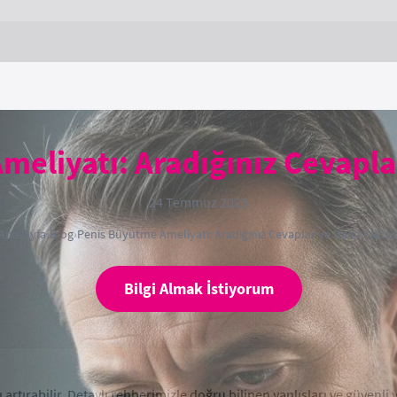
eliyatı: Aradığınız Cevapla
24 Temmuz 2025
Anasayfa
›
Blog
›
Penis Büyütme Ameliyatı: Aradığınız Cevaplar ve Daha Fazlas
Bilgi Almak İstiyorum
 artırabilir. Detaylı rehberimizle doğru bilinen yanlışları ve güvenli