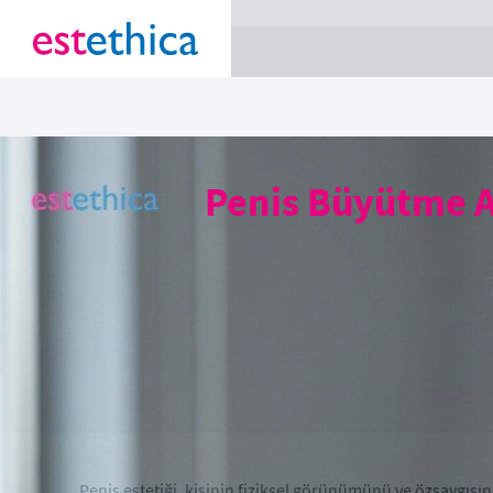
section Service {
}
Penis Büyütme Am
Penis estetiği, kişinin fiziksel görünümünü ve özsaygısını