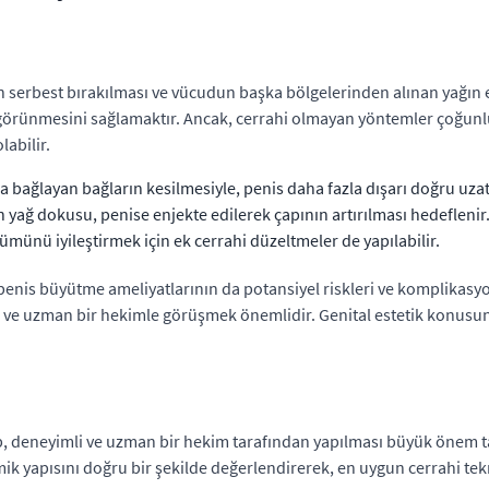
ın serbest bırakılması ve vücudun başka bölgelerinden alınan yağın e
ünmesini sağlamaktır. Ancak, cerrahi olmayan yöntemler çoğunlukla
abilir.
 bağlayan bağların kesilmesiyle, penis daha fazla dışarı doğru uzatı
yağ dokusu, penise enjekte edilerek çapının artırılması hedeflenir
ünü iyileştirmek için ek cerrahi düzeltmeler de yapılabilir.
penis büyütme ameliyatlarının da potansiyel riskleri ve komplikasy
ve uzman bir hekimle görüşmek önemlidir. Genital estetik konusund
p, deneyimli ve uzman bir hekim tarafından yapılması büyük önem t
 yapısını doğru bir şekilde değerlendirerek, en uygun cerrahi teknikle