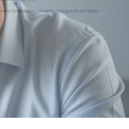
rmekle kalmaz, aynı zamanda özsaygıyı da artırabilir.