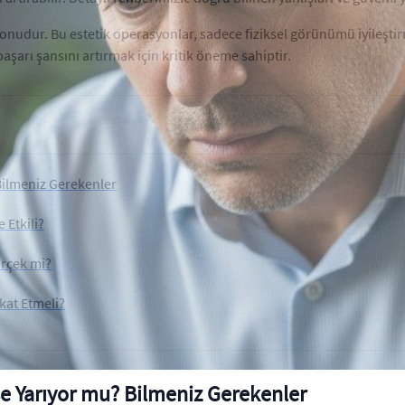
konudur. Bu estetik operasyonlar, sadece fiziksel görünümü iyileşti
aşarı şansını artırmak için kritik öneme sahiptir.
Bilmeniz Gerekenler
 Etkili?
erçek mi?
kat Etmeli?
e Yarıyor mu? Bilmeniz Gerekenler