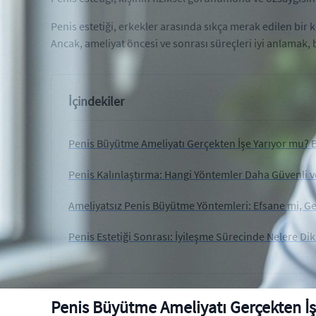
Penis estetiği, erkekler arasında sıkça merak edilen bir 
Ancak, ameliyat öncesi ve sonrası süreçleri iyi anlamak, b
İçindekiler
Penis Büyütme Ameliyatı Gerçekten İşe Yarıyor mu? 
Penis Kalınlaştırma: Hangi Yöntemler Daha Güvenli ve
Ameliyatsız Penis Büyütme Yöntemleri: Efsane mi, G
Penis Estetiği Sonrası: İyileşme Sürecinde Nelere Dik
Penis Büyütme Ameliyatı Gerçekten İş