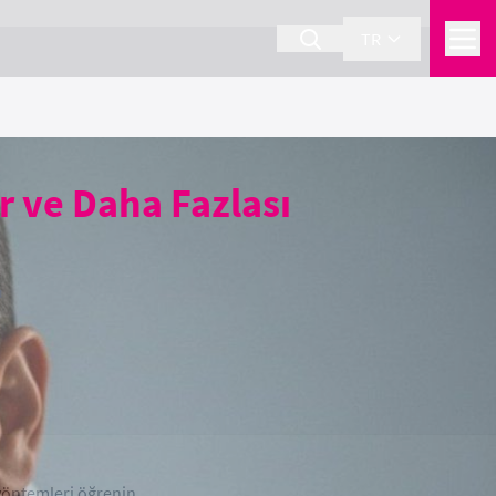
TR
r ve Daha Fazlası
ı
 yöntemleri öğrenin.