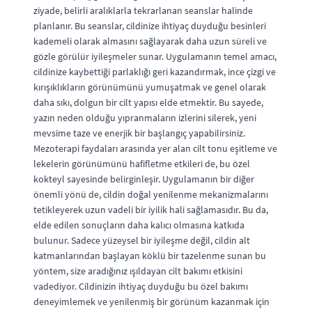
ziyade, belirli aralıklarla tekrarlanan seanslar halinde
planlanır. Bu seanslar, cildinize ihtiyaç duyduğu besinleri
kademeli olarak almasını sağlayarak daha uzun süreli ve
gözle görülür iyileşmeler sunar. Uygulamanın temel amacı,
cildinize kaybettiği parlaklığı geri kazandırmak, ince çizgi ve
kırışıklıkların görünümünü yumuşatmak ve genel olarak
daha sıkı, dolgun bir cilt yapısı elde etmektir. Bu sayede,
yazın neden olduğu yıpranmaların izlerini silerek, yeni
mevsime taze ve enerjik bir başlangıç yapabilirsiniz.
Mezoterapi faydaları arasında yer alan cilt tonu eşitleme ve
lekelerin görünümünü hafifletme etkileri de, bu özel
kokteyl sayesinde belirginleşir. Uygulamanın bir diğer
önemli yönü de, cildin doğal yenilenme mekanizmalarını
tetikleyerek uzun vadeli bir iyilik hali sağlamasıdır. Bu da,
elde edilen sonuçların daha kalıcı olmasına katkıda
bulunur. Sadece yüzeysel bir iyileşme değil, cildin alt
katmanlarından başlayan köklü bir tazelenme sunan bu
yöntem, size aradığınız ışıldayan cilt bakımı etkisini
vadediyor. Cildinizin ihtiyaç duyduğu bu özel bakımı
deneyimlemek ve yenilenmiş bir görünüm kazanmak için