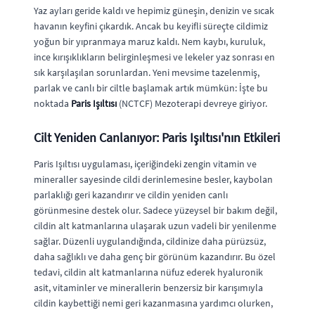
Yaz ayları geride kaldı ve hepimiz güneşin, denizin ve sıcak
havanın keyfini çıkardık. Ancak bu keyifli süreçte cildimiz
yoğun bir yıpranmaya maruz kaldı. Nem kaybı, kuruluk,
ince kırışıklıkların belirginleşmesi ve lekeler yaz sonrası en
sık karşılaşılan sorunlardan. Yeni mevsime tazelenmiş,
parlak ve canlı bir ciltle başlamak artık mümkün: İşte bu
noktada
Paris Işıltısı
(NCTCF) Mezoterapi devreye giriyor.
Cilt Yeniden Canlanıyor: Paris Işıltısı'nın Etkileri
Paris Işıltısı uygulaması, içeriğindeki zengin vitamin ve
mineraller sayesinde cildi derinlemesine besler, kaybolan
parlaklığı geri kazandırır ve cildin yeniden canlı
görünmesine destek olur. Sadece yüzeysel bir bakım değil,
cildin alt katmanlarına ulaşarak uzun vadeli bir yenilenme
sağlar. Düzenli uygulandığında, cildinize daha pürüzsüz,
daha sağlıklı ve daha genç bir görünüm kazandırır. Bu özel
tedavi, cildin alt katmanlarına nüfuz ederek hyaluronik
asit, vitaminler ve minerallerin benzersiz bir karışımıyla
cildin kaybettiği nemi geri kazanmasına yardımcı olurken,