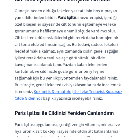
Güneşin neden olduğu lekeler, yaz tatilinin hoş olmayan
yan etkilerinden biridir.
Paris Işıltısı
mezoterapisi, içerdiği
özel bileşenler sayesinde cilt tonunu eşitlemeye ve leke
görünümünü hafifletmeye önemli ölçüde yardımcı olur.
Ciltteki renk düzensizliklerini gidererek daha homojen bir
cilt tonu elde edilmesini sağlar. Bu tedavi, sadece lekeleri
hedef almakla kalmaz, aynı zamanda cildin genel sağlığını
iyileştirerek daha canlı ve eşit görünümlü bir cilde
kavuşmanıza olanak tanır. Yazdan kalan lekelerden
kurtulmak ve cildinizde gözle görülür bir iyileşme
sağlamak için bu yenilikçi yöntemden faydalanabilirsiniz.
Bu süreçte, genel leke tedavisi yaklaşımlarını da incelemek
isterseniz,
Kozmetik Dermatoloji ile Leke Tedavisi: Kusursuz
Cilde Giden Yol
başlıklı yazımızı inceleyebilirsiniz.
Paris Işıltısı ile Cildinizi Yeniden Canlandırın
Paris Işıltısı uygulaması, içerdiği zengin vitamin, mineral ve
hyaluronik asit kokteyli sayesinde cildin alt katmanlarına