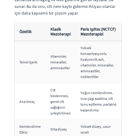
sunar. Bu da onu, cilt nem kaybı giderme ihtiyacı olanlar
için daha kapsamlı bir çözüm yapar.
Klasik
Paris Işıltısı (NCTCF)
Özellik
Mezoterapi
Mezoterapisi
Yüksek
konsantrasyonlu
Vitaminler,
hyaluronik asit,
Temel İçerik
mineraller,
vitaminler, mineraller,
aminoasitler
aminoasitler,
nükleotitler
Cilt
Yoğun nemlendirme,
beslenmesi,
ince çizgi azaltma, cilt
Ana Amaç
genel cilt
tonu eşitleme, parlaklık
sağlığının
kazandırma
iyileştirilmesi
Nemlendirme
Yüksek düzey, uzun
Orta düzey
Etkisi
süreli