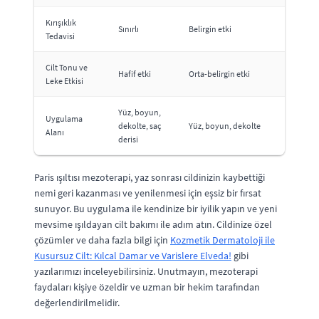
Kırışıklık
Sınırlı
Belirgin etki
Tedavisi
Cilt Tonu ve
Hafif etki
Orta-belirgin etki
Leke Etkisi
Yüz, boyun,
Uygulama
dekolte, saç
Yüz, boyun, dekolte
Alanı
derisi
Paris ışıltısı mezoterapi, yaz sonrası cildinizin kaybettiği
nemi geri kazanması ve yenilenmesi için eşsiz bir fırsat
sunuyor. Bu uygulama ile kendinize bir iyilik yapın ve yeni
mevsime ışıldayan cilt bakımı ile adım atın. Cildinize özel
çözümler ve daha fazla bilgi için
Kozmetik Dermatoloji ile
Kusursuz Cilt: Kılcal Damar ve Varislere Elveda!
gibi
yazılarımızı inceleyebilirsiniz. Unutmayın, mezoterapi
faydaları kişiye özeldir ve uzman bir hekim tarafından
değerlendirilmelidir.