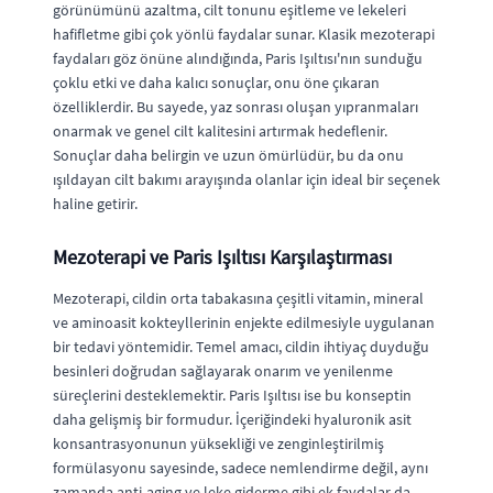
görünümünü azaltma, cilt tonunu eşitleme ve lekeleri
hafifletme gibi çok yönlü faydalar sunar. Klasik mezoterapi
faydaları göz önüne alındığında, Paris Işıltısı'nın sunduğu
çoklu etki ve daha kalıcı sonuçlar, onu öne çıkaran
özelliklerdir. Bu sayede, yaz sonrası oluşan yıpranmaları
onarmak ve genel cilt kalitesini artırmak hedeflenir.
Sonuçlar daha belirgin ve uzun ömürlüdür, bu da onu
ışıldayan cilt bakımı arayışında olanlar için ideal bir seçenek
haline getirir.
Mezoterapi ve Paris Işıltısı Karşılaştırması
Mezoterapi, cildin orta tabakasına çeşitli vitamin, mineral
ve aminoasit kokteyllerinin enjekte edilmesiyle uygulanan
bir tedavi yöntemidir. Temel amacı, cildin ihtiyaç duyduğu
besinleri doğrudan sağlayarak onarım ve yenilenme
süreçlerini desteklemektir. Paris Işıltısı ise bu konseptin
daha gelişmiş bir formudur. İçeriğindeki hyaluronik asit
konsantrasyonunun yüksekliği ve zenginleştirilmiş
formülasyonu sayesinde, sadece nemlendirme değil, aynı
zamanda anti-aging ve leke giderme gibi ek faydalar da