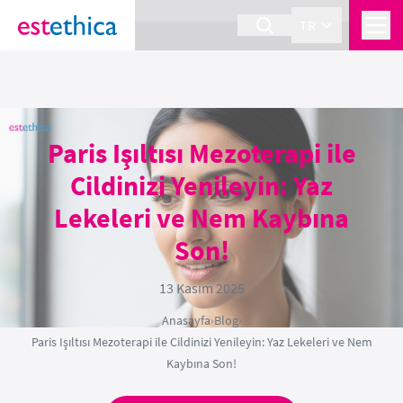
section Service {
}
TR
Paris Işıltısı Mezoterapi ile
Cildinizi Yenileyin: Yaz
Lekeleri ve Nem Kaybına
Son!
13 Kasım 2025
Anasayfa
›
Blog
›
Paris Işıltısı Mezoterapi ile Cildinizi Yenileyin: Yaz Lekeleri ve Nem
Kaybına Son!