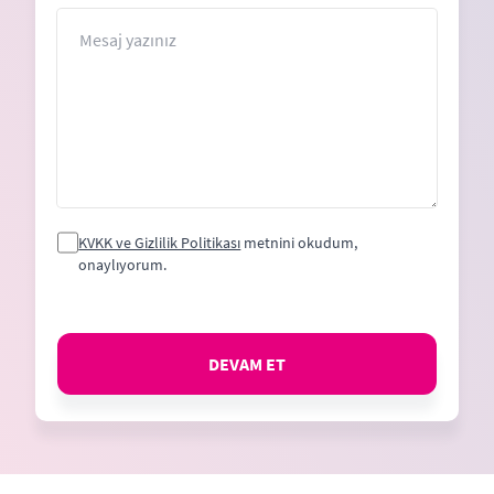
+1
Mesaj
KVKK ve Gizlilik Politikası
metnini okudum,
onaylıyorum.
DEVAM ET