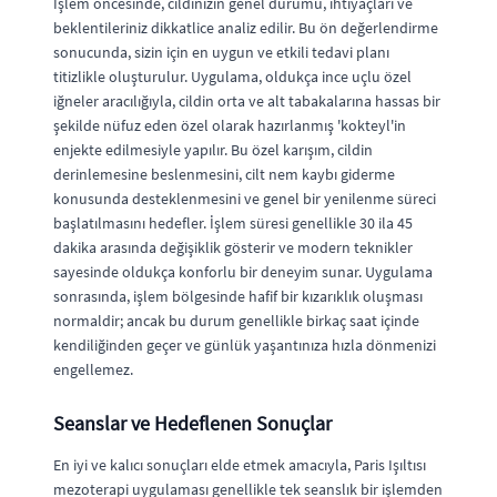
İşlem öncesinde, cildinizin genel durumu, ihtiyaçları ve
beklentileriniz dikkatlice analiz edilir. Bu ön değerlendirme
sonucunda, sizin için en uygun ve etkili tedavi planı
titizlikle oluşturulur. Uygulama, oldukça ince uçlu özel
iğneler aracılığıyla, cildin orta ve alt tabakalarına hassas bir
şekilde nüfuz eden özel olarak hazırlanmış 'kokteyl'in
enjekte edilmesiyle yapılır. Bu özel karışım, cildin
derinlemesine beslenmesini, cilt nem kaybı giderme
konusunda desteklenmesini ve genel bir yenilenme süreci
başlatılmasını hedefler. İşlem süresi genellikle 30 ila 45
dakika arasında değişiklik gösterir ve modern teknikler
sayesinde oldukça konforlu bir deneyim sunar. Uygulama
sonrasında, işlem bölgesinde hafif bir kızarıklık oluşması
normaldir; ancak bu durum genellikle birkaç saat içinde
kendiliğinden geçer ve günlük yaşantınıza hızla dönmenizi
engellemez.
Seanslar ve Hedeflenen Sonuçlar
En iyi ve kalıcı sonuçları elde etmek amacıyla, Paris Işıltısı
mezoterapi uygulaması genellikle tek seanslık bir işlemden