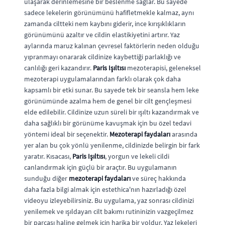
ulaşarak derinlemesine bir beslenme sağlar. Bu sayede
sadece lekelerin görünümünü hafifletmekle kalmaz, aynı
zamanda ciltteki nem kaybını giderir, ince kırışıklıkların
görünümünü azaltır ve cildin elastikiyetini artırır. Yaz
aylarında maruz kalınan çevresel faktörlerin neden olduğu
yıpranmayı onararak cildinize kaybettiği parlaklığı ve
canlılığı geri kazandırır.
Paris Işıltısı
mezoterapisi, geleneksel
mezoterapi uygulamalarından farklı olarak çok daha
kapsamlı bir etki sunar. Bu sayede tek bir seansla hem leke
görünümünde azalma hem de genel bir cilt gençleşmesi
elde edilebilir. Cildinize uzun süreli bir ışıltı kazandırmak ve
daha sağlıklı bir görünüme kavuşmak için bu özel tedavi
yöntemi ideal bir seçenektir.
Mezoterapi faydaları
arasında
yer alan bu çok yönlü yenilenme, cildinizde belirgin bir fark
yaratır. Kısacası,
Paris Işıltısı
, yorgun ve lekeli cildi
canlandırmak için güçlü bir araçtır. Bu uygulamanın
sunduğu diğer
mezoterapi faydaları
ve süreç hakkında
daha fazla bilgi almak için estethica'nın hazırladığı özel
videoyu izleyebilirsiniz. Bu uygulama, yaz sonrası cildinizi
yenilemek ve ışıldayan cilt bakımı rutininizin vazgeçilmez
bir parçası haline gelmek için harika bir yoldur. Yaz lekeleri