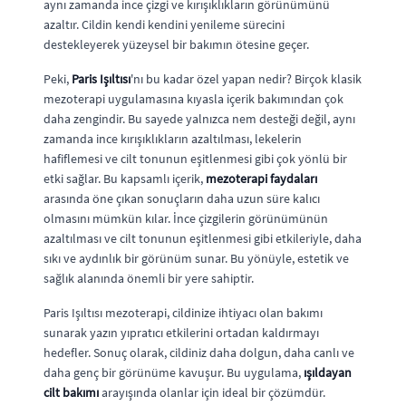
aynı zamanda ince çizgi ve kırışıklıkların görünümünü
azaltır. Cildin kendi kendini yenileme sürecini
destekleyerek yüzeysel bir bakımın ötesine geçer.
Peki,
Paris Işıltısı
'nı bu kadar özel yapan nedir? Birçok klasik
mezoterapi uygulamasına kıyasla içerik bakımından çok
daha zengindir. Bu sayede yalnızca nem desteği değil, aynı
zamanda ince kırışıklıkların azaltılması, lekelerin
hafiflemesi ve cilt tonunun eşitlenmesi gibi çok yönlü bir
etki sağlar. Bu kapsamlı içerik,
mezoterapi faydaları
arasında öne çıkan sonuçların daha uzun süre kalıcı
olmasını mümkün kılar. İnce çizgilerin görünümünün
azaltılması ve cilt tonunun eşitlenmesi gibi etkileriyle, daha
sıkı ve aydınlık bir görünüm sunar. Bu yönüyle, estetik ve
sağlık alanında önemli bir yere sahiptir.
Paris Işıltısı mezoterapi, cildinize ihtiyacı olan bakımı
sunarak yazın yıpratıcı etkilerini ortadan kaldırmayı
hedefler. Sonuç olarak, cildiniz daha dolgun, daha canlı ve
daha genç bir görünüme kavuşur. Bu uygulama,
ışıldayan
cilt bakımı
arayışında olanlar için ideal bir çözümdür.