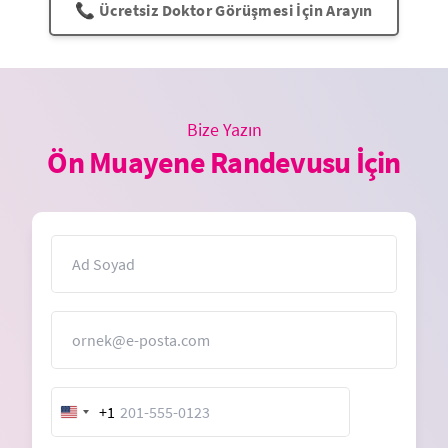
📞 Ücretsiz Doktor Görüşmesi İçin Arayın
Bize Yazın
Ön Muayene Randevusu İçin
İsim
E-Posta
+1
United
States