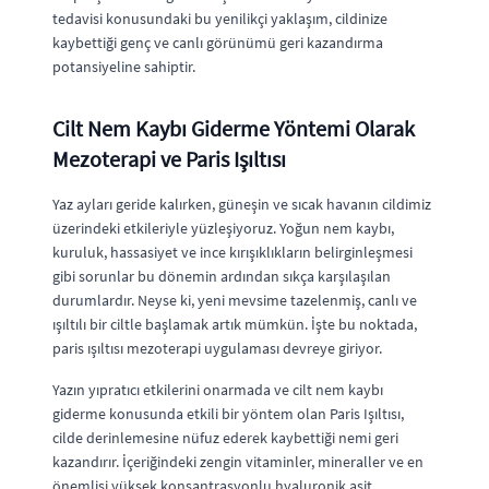
tedavisi konusundaki bu yenilikçi yaklaşım, cildinize
kaybettiği genç ve canlı görünümü geri kazandırma
potansiyeline sahiptir.
Cilt Nem Kaybı Giderme Yöntemi Olarak
Mezoterapi ve Paris Işıltısı
Yaz ayları geride kalırken, güneşin ve sıcak havanın cildimiz
üzerindeki etkileriyle yüzleşiyoruz. Yoğun nem kaybı,
kuruluk, hassasiyet ve ince kırışıklıkların belirginleşmesi
gibi sorunlar bu dönemin ardından sıkça karşılaşılan
durumlardır. Neyse ki, yeni mevsime tazelenmiş, canlı ve
ışıltılı bir ciltle başlamak artık mümkün. İşte bu noktada,
paris ışıltısı mezoterapi uygulaması devreye giriyor.
Yazın yıpratıcı etkilerini onarmada ve cilt nem kaybı
giderme konusunda etkili bir yöntem olan Paris Işıltısı,
cilde derinlemesine nüfuz ederek kaybettiği nemi geri
kazandırır. İçeriğindeki zengin vitaminler, mineraller ve en
önemlisi yüksek konsantrasyonlu hyaluronik asit