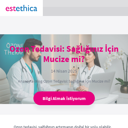
section Service {
}
Ozon Tedavisi: Sağlığınız İçin
Mucize mi?
14 Nisan 2025
Anasayfa
›
Blog
›
Ozon Tedavisi: Sağlığınız İçin Mucize mi?
Bilgi Almak İstiyorum
Ozon tedavisi, sağlığınızı artırmanın doğal bir yolu olabilir.