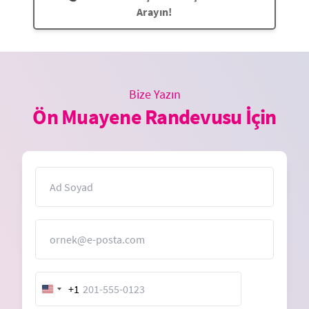
Arayın!
Bize Yazın
Ön Muayene Randevusu İçin
İsim
E-Posta
+1
United