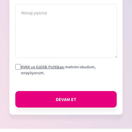
States
+1
Mesaj
KVKK ve Gizlilik Politikası
metnini okudum,
onaylıyorum.
DEVAM ET