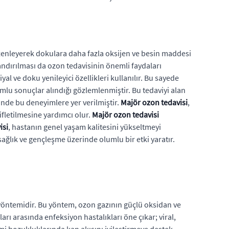
ı düzenleyerek dokulara daha fazla oksijen ve besin maddesi
andırılması da ozon tedavisinin önemli faydaları
al ve doku yenileyici özellikleri kullanılır. Bu sayede
lumlu sonuçlar alındığı gözlemlenmiştir. Bu tedaviyi alan
de bu deneyimlere yer verilmiştir.
Majör ozon tedavisi
,
fletilmesine yardımcı olur.
Majör ozon tedavisi
isi
, hastanın genel yaşam kalitesini yükseltmeyi
ağlık ve gençleşme üzerinde olumlu bir etki yaratır.
i yöntemidir. Bu yöntem, ozon gazının güçlü oksidan ve
arı arasında enfeksiyon hastalıkları öne çıkar; viral,
emi bozukluklarında kan akışını iyileştirmeye destek