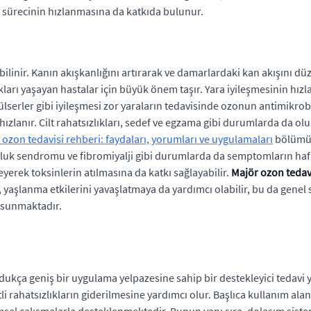
me sürecinin hızlanmasına da katkıda bulunur.
 de bilinir. Kanın akışkanlığını artırarak ve damarlardaki kan akışın
ları yaşayan hastalar için büyük önem taşır. Yara iyileşmesinin hızl
 ülserler gibi iyileşmesi zor yaraların tedavisinde ozonun antimikrobiy
e hızlanır. Cilt rahatsızlıkları, sedef ve egzama gibi durumlarda da o
ozon tedavisi rehberi: faydaları, yorumları ve uygulamaları
bölümün
unluk sendromu ve fibromiyalji gibi durumlarda da semptomların hafi
erek toksinlerin atılmasına da katkı sağlayabilir.
Majör ozon tedav
şlanma etkilerini yavaşlatmaya da yardımcı olabilir, bu da genel s
i sunmaktadır.
 oldukça geniş bir uygulama yelpazesine sahip bir destekleyici tedav
 rahatsızlıkların giderilmesine yardımcı olur. Başlıca kullanım alanl
limsel çalışmalarla desteklenmektedir. Bunun yanı sıra, dolaşım sist