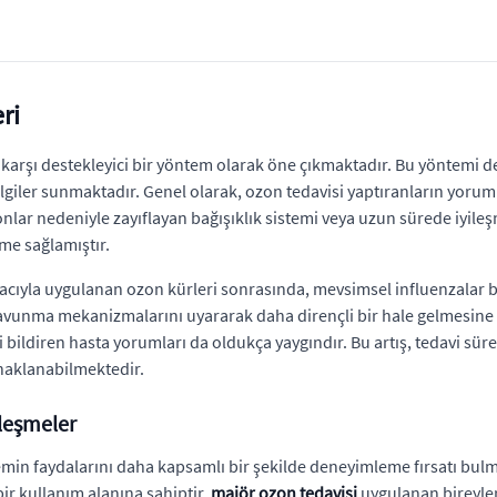
ri
arşı destekleyici bir yöntem olarak öne çıkmaktadır. Bu yöntemi den
 bilgiler sunmaktadır. Genel olarak, ozon tedavisi yaptıranların yoru
yonlar nedeniyle zayıflayan bağışıklık sistemi veya uzun sürede iyi
şme sağlamıştır.
cıyla uygulanan ozon kürleri sonrasında, mevsimsel influenzalar baş
savunma mekanizmalarını uyararak daha dirençli bir hale gelmesine
hali bildiren hasta yorumları da oldukça yaygındır. Bu artış, tedavi 
naklanabilmektedir.
leşmeler
emin faydalarını daha kapsamlı bir şekilde deneyimleme fırsatı bul
bir kullanım alanına sahiptir.
majör ozon tedavisi
uygulanan bireylerd