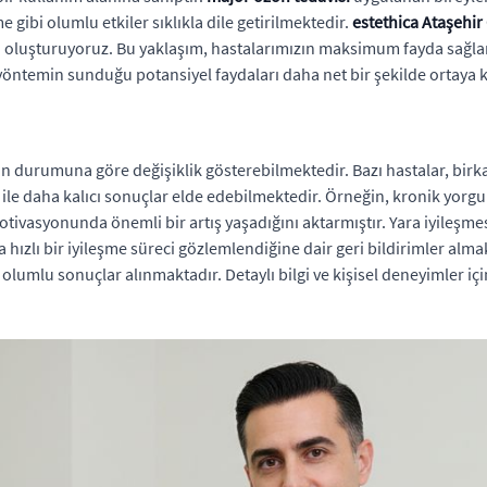
 gibi olumlu etkiler sıklıkla dile getirilmektedir.
estethica Ataşehir
i oluşturuyoruz. Bu yaklaşım, hastalarımızın maksimum fayda sağla
 yöntemin sunduğu potansiyel faydaları daha net bir şekilde ortaya 
 durumuna göre değişiklik gösterebilmektedir. Bazı hastalar, birkaç 
mı ile daha kalıcı sonuçlar elde edebilmektedir. Örneğin, kronik yo
otivasyonunda önemli bir artış yaşadığını aktarmıştır. Yara iyileşme
hızlı bir iyileşme süreci gözlemlendiğine dair geri bildirimler almakt
lumlu sonuçlar alınmaktadır. Detaylı bilgi ve kişisel deneyimler iç