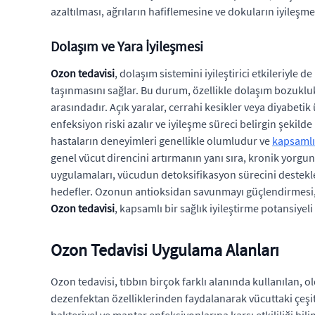
azaltılması, ağrıların hafiflemesine ve dokuların iyileş
Dolaşım ve Yara İyileşmesi
Ozon tedavisi
, dolaşım sistemini iyileştirici etkileriyle
taşınmasını sağlar. Bu durum, özellikle dolaşım bozukluk
arasındadır. Açık yaralar, cerrahi kesikler veya diyabetik
enfeksiyon riski azalır ve iyileşme süreci belirgin şekild
hastaların deneyimleri genellikle olumludur ve
kapsamlı 
genel vücut direncini artırmanın yanı sıra, kronik yorg
uygulamaları, vücudun detoksifikasyon sürecini destekley
hedefler. Ozonun antioksidan savunmayı güçlendirmesi, ya
Ozon tedavisi
, kapsamlı bir sağlık iyileştirme potansiyel
Ozon Tedavisi Uygulama Alanları
Ozon tedavisi, tıbbın birçok farklı alanında kullanılan,
dezenfektan özelliklerinden faydalanarak vücuttaki çeşitli
bakteriyel ve mantar enfeksiyonlarına karşı etkililiği bi