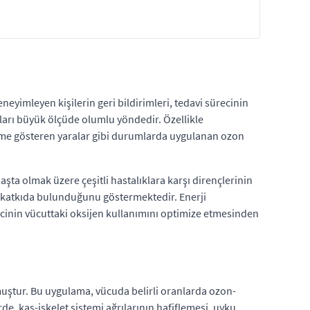
eyimleyen kişilerin geri bildirimleri, tedavi sürecinin
mları büyük ölçüde olumlu yöndedir. Özellikle
leşme gösteren yaralar gibi durumlarda uygulanan ozon
ta olmak üzere çeşitli hastalıklara karşı dirençlerinin
 katkıda bulunduğunu göstermektedir. Enerji
sürecinin vücuttaki oksijen kullanımını optimize etmesinden
muştur. Bu uygulama, vücuda belirli oranlarda ozon-
e, kas-iskelet sistemi ağrılarının hafiflemesi, uyku