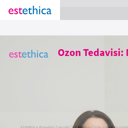
section Service {
}
Ozon Tedavisi: 
Estethica Ataşehir Cerrahi Tıp Merkezi'nde sunulan ozon t