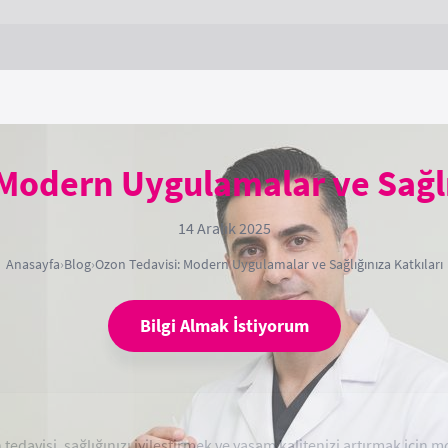
Modern Uygulamalar ve Sağlı
14 Aralık 2025
Anasayfa
›
Blog
›
Ozon Tedavisi: Modern Uygulamalar ve Sağlığınıza Katkıları
Bilgi Almak İstiyorum
edavisi, sağlığınızı iyileştirmek ve yaşam kalitenizi artırmak için m