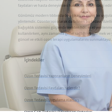
faydaları ve hasta deneyimleri hakkında detaylı bilgi edi
Günümüz modern tıbbında öne çıkan ve geniş bir uygul
yöntemdir. Ozonterapi olarak da bilinen bu tedavi, özell
bağışıklık sistemini güçlendirmekten hücresel yenilenm
kullanılırken, aynı zamanda genel sağlığı iyileştirmek ve
güncel ve etkili ozon terapi uygulamalarını sunmaktayız.
İçindekiler
Ozon Tedavisi Yaptıranların Deneyimleri
Ozon Tedavisi Faydaları Nelerdir?
Ozon Tedavisi Uygulama Alanları
Ozon Gazı Tedavisi: Ozonterapi Detayları