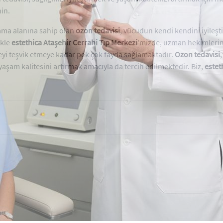
nin.
ama alanına sahip olan
ozon tedavisi
, vücudun kendi kendini iyileşt
ikle
estethica Ataşehir Cerrahi Tıp Merkezi
'mizde, uzman hekimlerim
eyi teşvik etmeye kadar pek çok fayda sağlamaktadır.
Ozon tedavisi
 yaşam kalitesini artırmak amacıyla da tercih edilmektedir. Biz,
estet