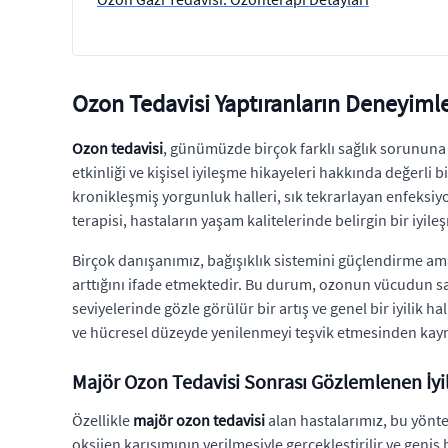
Ozon Tedavisi Yaptıranların Deneyimle
Ozon tedavisi
, günümüzde birçok farklı sağlık sorununa k
etkinliği ve kişisel iyileşme hikayeleri hakkında değerli
kronikleşmiş yorgunluk halleri, sık tekrarlayan enfeksi
terapisi, hastaların yaşam kalitelerinde belirgin bir iyile
Birçok danışanımız, bağışıklık sistemini güçlendirme ama
arttığını ifade etmektedir. Bu durum, ozonun vücudun 
seviyelerinde gözle görülür bir artış ve genel bir iyilik 
ve hücresel düzeyde yenilenmeyi teşvik etmesinden kay
Majör Ozon Tedavisi Sonrası Gözlemlenen İyi
Özellikle
majör ozon tedavisi
alan hastalarımız, bu yönt
oksijen karışımının verilmesiyle gerçekleştirilir ve geniş 