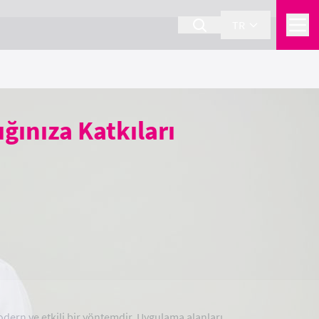
TR
ğınıza Katkıları
odern ve etkili bir yöntemdir. Uygulama alanları,