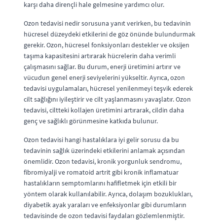
karşı daha dirençli hale gelmesine yardımcı olur.
Ozon tedavisi nedir sorusuna yanıt verirken, bu tedavinin
hücresel düzeydeki etkilerini de göz önünde bulundurmak
gerekir. Ozon, hücresel fonksiyonları destekler ve oksijen
taşıma kapasitesini artırarak hücrelerin daha verimli
çalışmasını sağlar. Bu durum, enerji üretimini artırır ve
vücudun genel enerji seviyelerini yükseltir. Ayrıca, ozon
tedavisi uygulamaları, hücresel yenilenmeyi teşvik ederek
cilt sağlığını iyileştirir ve cilt yaşlanmasını yavaşlatır. Ozon
tedavisi, ciltteki kollajen üretimini artırarak, cildin daha
genç ve sağlıklı görünmesine katkıda bulunur.
Ozon tedavisi hangi hastalıklara iyi gelir sorusu da bu
tedavinin sağlık üzerindeki etkilerini anlamak açısından
önemlidir. Ozon tedavisi, kronik yorgunluk sendromu,
fibromiyalji ve romatoid artrit gibi kronik inflamatuar
hastalıkların semptomlarını hafifletmek için etkili bir
yöntem olarak kullanılabilir. Ayrıca, dolaşım bozuklukları,
diyabetik ayak yaraları ve enfeksiyonlar gibi durumların
tedavisinde de ozon tedavisi faydaları gözlemlenmiştir.