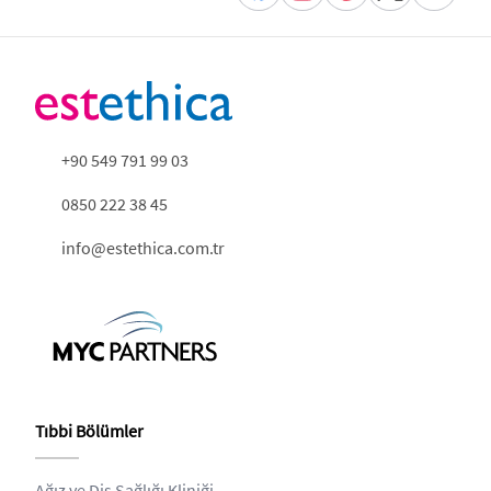
+90 549 791 99 03
0850 222 38 45
info@estethica.com.tr
Tıbbi Bölümler
Ağız ve Diş Sağlığı Kliniği