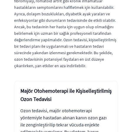
fibromiyalji, romatoid artrit gibi kronik inflamatuar
hastalıkların semptomlarını hafifletmek için kullanılabilir.
Ayrıca, dolaşım bozuklukları, diyabetik ayak yaraları ve
enfeksiyonlar gibi durumların tedavisinde de etkili olabilir.
Ancak, bu tedavinin her hasta için uygun olup olmadığını
belirlemek için uzman bir sağlık profesyoneli tarafından
değerlendirme yapılmalıdır. Ozon tedavisi, kişiselleştirilmiş
bir tedavi planı ile uygulanmalı ve hastaların tedavi
sürecinde yakından izlenmesi gerekmektedir. Bu şekilde,
ozon tedavisinin potansiyel faydaları en üst düzeye
çıkarılırken, yan etkiler en aza indirilebilir.
Majör Otohemoterapi ile Kişiselleştirilmiş
Ozon Tedavisi
Ozon tedavisi, majör otohemoterapi
yöntemiyle hastadan alınan kanın ozon gazı
ile zenginleştirilip tekrar vücuda enjekte
edilmesiyle uygulanır. Bu yöntem, kanın