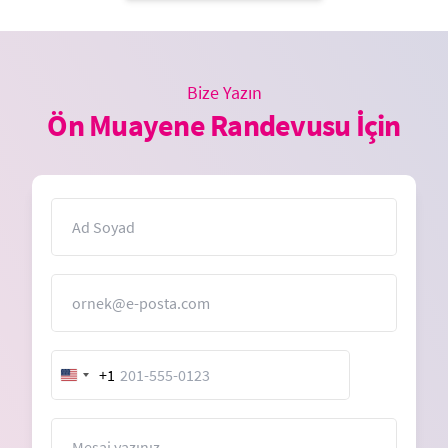
Bize Yazın
Ön Muayene Randevusu İçin
İsim
E-Posta
+1
United
States
+1
Mesaj