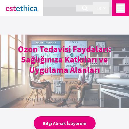
section Service {
}
TR
Ozon Tedavisi Faydaları:
Sağlığınıza Katkıları ve
Uygulama Alanları
13 Kasım 2025
Anasayfa
›
Blog
›
Ozon Tedavisi Faydaları: Sağlığınıza Katkıları ve Uygulama
Alanları
Bilgi Almak İstiyorum