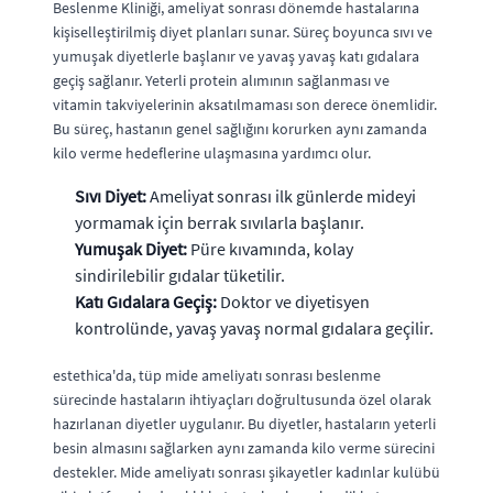
Beslenme Kliniği, ameliyat sonrası dönemde hastalarına
kişiselleştirilmiş diyet planları sunar. Süreç boyunca sıvı ve
yumuşak diyetlerle başlanır ve yavaş yavaş katı gıdalara
geçiş sağlanır. Yeterli protein alımının sağlanması ve
vitamin takviyelerinin aksatılmaması son derece önemlidir.
Bu süreç, hastanın genel sağlığını korurken aynı zamanda
kilo verme hedeflerine ulaşmasına yardımcı olur.
Sıvı Diyet:
Ameliyat sonrası ilk günlerde mideyi
yormamak için berrak sıvılarla başlanır.
Yumuşak Diyet:
Püre kıvamında, kolay
sindirilebilir gıdalar tüketilir.
Katı Gıdalara Geçiş:
Doktor ve diyetisyen
kontrolünde, yavaş yavaş normal gıdalara geçilir.
estethica'da, tüp mide ameliyatı sonrası beslenme
sürecinde hastaların ihtiyaçları doğrultusunda özel olarak
hazırlanan diyetler uygulanır. Bu diyetler, hastaların yeterli
besin almasını sağlarken aynı zamanda kilo verme sürecini
destekler. Mide ameliyatı sonrası şikayetler kadınlar kulübü