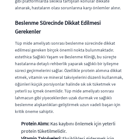
gibi platformlarda sıklıkla tartışılan konular dikkate
alınarak, hastaların olası sorunlarına karşı önlemler alınır.
Beslenme Sürecinde Dikkat Edilmesi
Gerekenler
Tüp mide ameliyatı sonrası beslenme sürecinde dikkat
edilmesi gereken birçok önemli nokta bulunmaktadır.
estethica Sağlıklı Yaşam ve Beslenme Kliniği, bu süreçte
hastalarına detaylı rehberlik yaparak sağlıklı bir iyileşme
süreci geçirmelerini sağlar. Özellikle protein alımına dikkat
etmek, vitamin ve mineral takviyelerini düzenli kullanmak,
öğünleri küçük porsiyonlar halinde sık sık tüketmek ve
yeterli su içmek önemlidir. Tüp mide ameliyatı sonrası
lahmacun gibi yiyeceklerden uzak durmak ve sağlıklı
beslenme alışkanlıkları geliştirmek uzun vadeli başarı için
kritik öneme sahiptir.
Protein Alımı:
Kas kaybını önlemek için yeterli
protein tüketilmelidir.
Vitamin Takviyeleri:
Eksiklikleri gidermek için