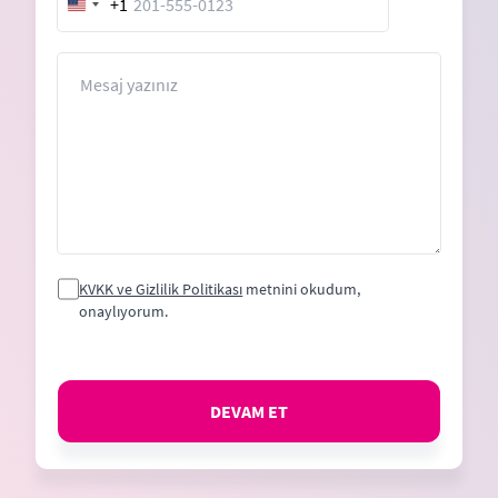
+1
United
States
+1
Mesaj
KVKK ve Gizlilik Politikası
metnini okudum,
onaylıyorum.
DEVAM ET