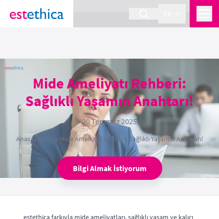
section Service {
}
TR
Mide Ameliyatı Rehberi:
Sağlıklı Yaşamın Anahtarı!
20 Temmuz 2025
Anasayfa
›
Blog
›
Mide Ameliyatı Rehberi: Sağlıklı Yaşamın Anahtarı!
Bilgi Almak İstiyorum
estethica farkıyla mide ameliyatları, sağlıklı yaşam ve kalıcı