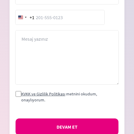
+1
United
States
+1
Mesaj
KVKK ve Gizlilik Politikası
metnini okudum,
onaylıyorum.
DEVAM ET