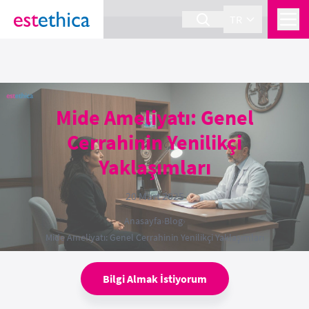
section Service {
}
TR
Mide Ameliyatı: Genel
Cerrahinin Yenilikçi
Yaklaşımları
20 Mart 2025
Anasayfa
›
Blog
›
Mide Ameliyatı: Genel Cerrahinin Yenilikçi Yaklaşımları
Bilgi Almak İstiyorum