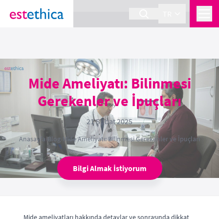
section Service {
}
TR
Mide Ameliyatı: Bilinmesi
Gerekenler ve İpuçları
21 Şubat 2025
Anasayfa
›
Blog
›
Mide Ameliyatı: Bilinmesi Gerekenler ve İpuçları
Bilgi Almak İstiyorum
Mide ameliyatları hakkında detaylar ve sonrasında dikkat