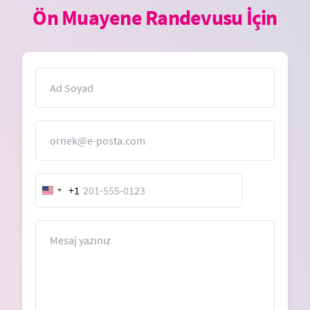
Ön Muayene Randevusu İçin
İsim
E-Posta
+1
United
States
+1
Mesaj