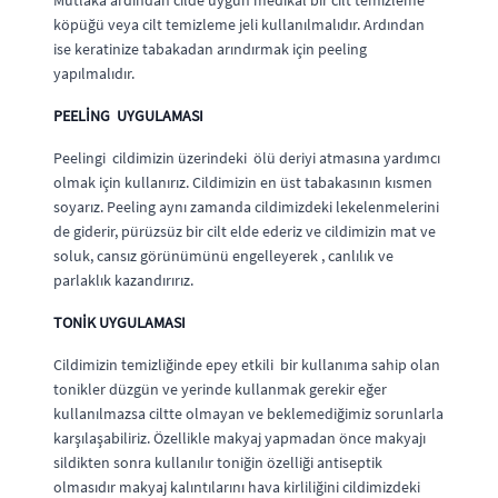
Mutlaka ardından cilde uygun medikal bir cilt temizleme
köpüğü veya cilt temizleme jeli kullanılmalıdır. Ardından
ise keratinize tabakadan arındırmak için peeling
yapılmalıdır.
PEELİNG UYGULAMASI
Peelingi cildimizin üzerindeki ölü deriyi atmasına yardımcı
olmak için kullanırız. Cildimizin en üst tabakasının kısmen
soyarız. Peeling aynı zamanda cildimizdeki lekelenmelerini
de giderir, pürüzsüz bir cilt elde ederiz ve cildimizin mat ve
soluk, cansız görünümünü engelleyerek , canlılık ve
parlaklık kazandırırız.
TONİK UYGULAMASI
Cildimizin temizliğinde epey etkili bir kullanıma sahip olan
tonikler düzgün ve yerinde kullanmak gerekir eğer
kullanılmazsa ciltte olmayan ve beklemediğimiz sorunlarla
karşılaşabiliriz. Özellikle makyaj yapmadan önce makyajı
sildikten sonra kullanılır toniğin özelliği antiseptik
olmasıdır makyaj kalıntılarını hava kirliliğini cildimizdeki