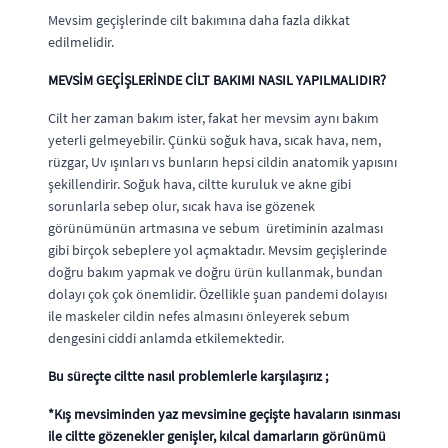
Mevsim geçişlerinde cilt bakımına daha fazla dikkat
edilmelidir.
MEVSİM GEÇİŞLERİNDE CİLT BAKIMI NASIL YAPILMALIDIR?
Cilt her zaman bakım ister, fakat her mevsim aynı bakım
yeterli gelmeyebilir. Çünkü soğuk hava, sıcak hava, nem,
rüzgar, Uv ışınları vs bunların hepsi cildin anatomik yapısını
şekillendirir. Soğuk hava, ciltte kuruluk ve akne gibi
sorunlarla sebep olur, sıcak hava ise gözenek
görünümünün artmasına ve sebum üretiminin azalması
gibi birçok sebeplere yol açmaktadır. Mevsim geçişlerinde
doğru bakım yapmak ve doğru ürün kullanmak, bundan
dolayı çok çok önemlidir. Özellikle şuan pandemi dolayısı
ile maskeler cildin nefes almasını önleyerek sebum
dengesini ciddi anlamda etkilemektedir.
Bu süreçte ciltte nasıl problemlerle karşılaşırız ;
*Kış mevsiminden yaz mevsimine geçişte havaların ısınması
ile ciltte gözenekler genişler, kılcal damarların görünümü