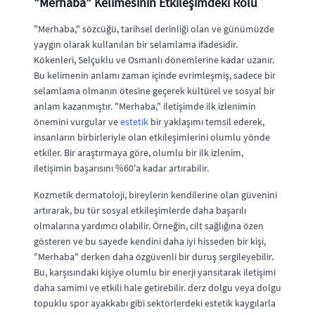
"Merhaba" Kelimesinin Etkileşimdeki Rolü
"Merhaba," sözcüğü, tarihsel derinliği olan ve günümüzde
yaygın olarak kullanılan bir selamlama ifadesidir.
Kökenleri, Selçuklu ve Osmanlı dönemlerine kadar uzanır.
Bu kelimenin anlamı zaman içinde evrimleşmiş, sadece bir
selamlama olmanın ötesine geçerek kültürel ve sosyal bir
anlam kazanmıştır. "Merhaba," iletişimde ilk izlenimin
önemini vurgular ve
estetik
bir yaklaşımı temsil ederek,
insanların birbirleriyle olan etkileşimlerini olumlu yönde
etkiler. Bir araştırmaya göre, olumlu bir ilk izlenim,
iletişimin başarısını %60'a kadar artırabilir.
Kozmetik dermatoloji, bireylerin kendilerine olan güvenini
artırarak, bu tür sosyal etkileşimlerde daha başarılı
olmalarına yardımcı olabilir. Örneğin, cilt sağlığına özen
gösteren ve bu sayede kendini daha iyi hisseden bir kişi,
"Merhaba" derken daha özgüvenli bir duruş sergileyebilir.
Bu, karşısındaki kişiye olumlu bir enerji yansıtarak iletişimi
daha samimi ve etkili hale getirebilir. derz dolgu veya dolgu
topuklu spor ayakkabı gibi sektörlerdeki estetik kaygılarla