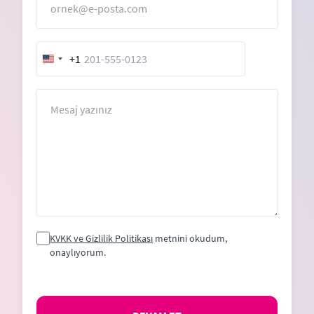
+1
United
States
+1
Mesaj
KVKK ve Gizlilik Politikası
metnini okudum,
onaylıyorum.