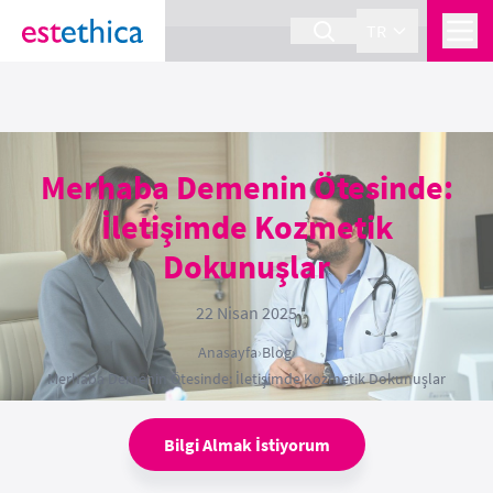
section Service {
}
TR
Merhaba Demenin Ötesinde:
İletişimde Kozmetik
Dokunuşlar
22 Nisan 2025
Anasayfa
›
Blog
›
Merhaba Demenin Ötesinde: İletişimde Kozmetik Dokunuşlar
Bilgi Almak İstiyorum