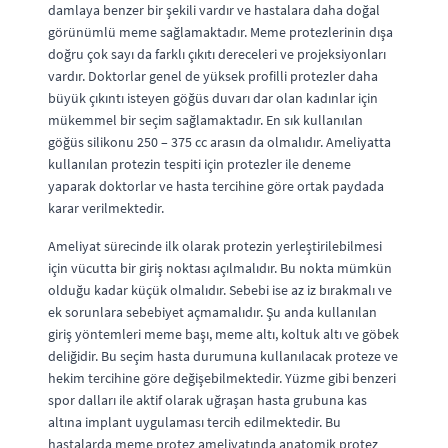
damlaya benzer bir şekili vardır ve hastalara daha doğal
görünümlü meme sağlamaktadır. Meme protezlerinin dışa
doğru çok sayı da farklı çıkıtı dereceleri ve projeksiyonları
vardır. Doktorlar genel de yüksek profilli protezler daha
büyük çıkıntı isteyen göğüs duvarı dar olan kadınlar için
mükemmel bir seçim sağlamaktadır. En sık kullanılan
göğüs silikonu 250 – 375 cc arasın da olmalıdır. Ameliyatta
kullanılan protezin tespiti için protezler ile deneme
yaparak doktorlar ve hasta tercihine göre ortak paydada
karar verilmektedir.
Ameliyat sürecinde ilk olarak protezin yerleştirilebilmesi
için vücutta bir giriş noktası açılmalıdır. Bu nokta mümkün
olduğu kadar küçük olmalıdır. Sebebi ise az iz bırakmalı ve
ek sorunlara sebebiyet açmamalıdır. Şu anda kullanılan
giriş yöntemleri meme başı, meme altı, koltuk altı ve göbek
deliğidir. Bu seçim hasta durumuna kullanılacak proteze ve
hekim tercihine göre değişebilmektedir. Yüzme gibi benzeri
spor dalları ile aktif olarak uğraşan hasta grubuna kas
altına implant uygulaması tercih edilmektedir. Bu
hastalarda meme protez ameliyatında anatomik protez