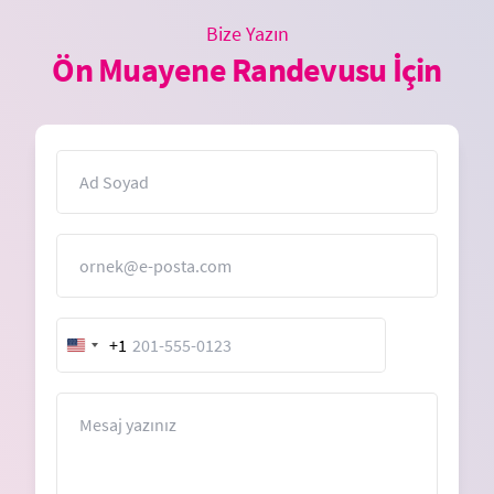
Bize Yazın
Ön Muayene Randevusu İçin
İsim
E-Posta
+1
United
States
+1
Mesaj