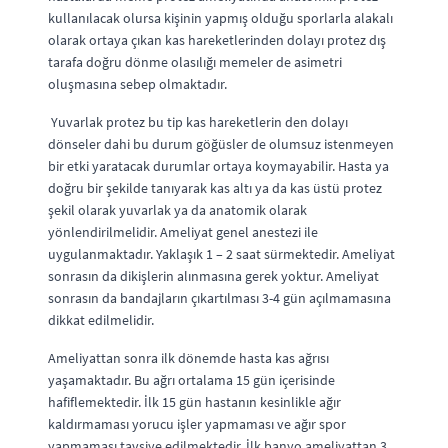
kullanılacak olursa kişinin yapmış olduğu sporlarla alakalı
olarak ortaya çıkan kas hareketlerinden dolayı protez dış
tarafa doğru dönme olasılığı memeler de asimetri
oluşmasına sebep olmaktadır.
Yuvarlak protez bu tip kas hareketlerin den dolayı
dönseler dahi bu durum göğüsler de olumsuz istenmeyen
bir etki yaratacak durumlar ortaya koymayabilir. Hasta ya
doğru bir şekilde tanıyarak kas altı ya da kas üstü protez
şekil olarak yuvarlak ya da anatomik olarak
yönlendirilmelidir. Ameliyat genel anestezi ile
uygulanmaktadır. Yaklaşık 1 – 2 saat sürmektedir. Ameliyat
sonrasın da dikişlerin alınmasına gerek yoktur. Ameliyat
sonrasın da bandajların çıkartılması 3-4 gün açılmamasına
dikkat edilmelidir.
Ameliyattan sonra ilk dönemde hasta kas ağrısı
yaşamaktadır. Bu ağrı ortalama 15 gün içerisinde
hafiflemektedir. İlk 15 gün hastanın kesinlikle ağır
kaldırmaması yorucu işler yapmaması ve ağır spor
yapmaması tavsiye edilmektedir. İlk banyo ameliyattan 3