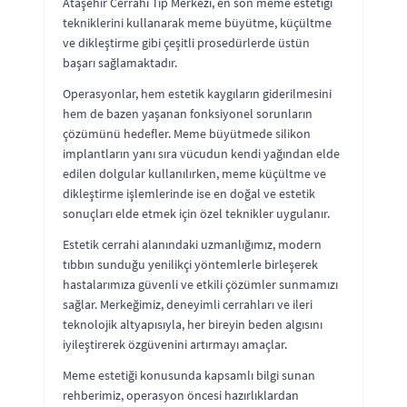
Ataşehir Cerrahi Tıp Merkezi, en son meme estetiği
tekniklerini kullanarak meme büyütme, küçültme
ve dikleştirme gibi çeşitli prosedürlerde üstün
başarı sağlamaktadır.
Operasyonlar, hem estetik kaygıların giderilmesini
hem de bazen yaşanan fonksiyonel sorunların
çözümünü hedefler. Meme büyütmede silikon
implantların yanı sıra vücudun kendi yağından elde
edilen dolgular kullanılırken, meme küçültme ve
dikleştirme işlemlerinde ise en doğal ve estetik
sonuçları elde etmek için özel teknikler uygulanır.
Estetik cerrahi alanındaki uzmanlığımız, modern
tıbbın sunduğu yenilikçi yöntemlerle birleşerek
hastalarımıza güvenli ve etkili çözümler sunmamızı
sağlar. Merkeğimiz, deneyimli cerrahları ve ileri
teknolojik altyapısıyla, her bireyin beden algısını
iyileştirerek özgüvenini artırmayı amaçlar.
Meme estetiği konusunda kapsamlı bilgi sunan
rehberimiz, operasyon öncesi hazırlıklardan