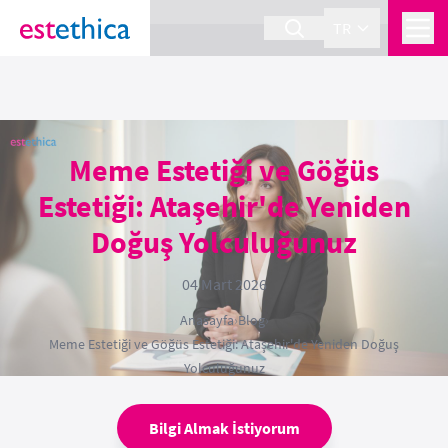
section Service {
}
TR
Meme Estetiği ve Göğüs
Estetiği: Ataşehir'de Yeniden
Doğuş Yolculuğunuz
04 Mart 2026
Anasayfa
›
Blog
›
Meme Estetiği ve Göğüs Estetiği: Ataşehir'de Yeniden Doğuş
Yolculuğunuz
Bilgi Almak İstiyorum