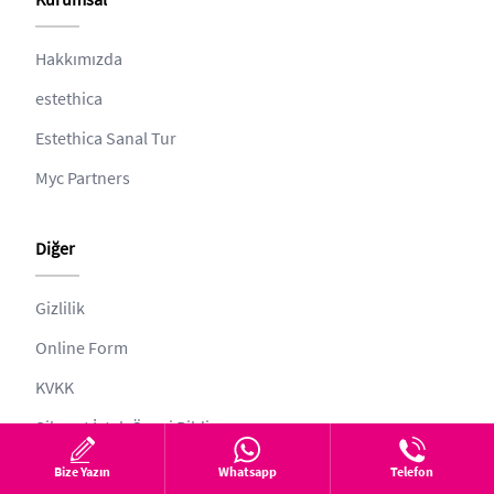
Hakkımızda
estethica
Estethica Sanal Tur
Myc Partners
Diğer
Gizlilik
Online Form
KVKK
Şikayet İstek Öneri Bildir
Web ve Tıbbi Yayın Kurulu
Bize Yazın
Whatsapp
Telefon