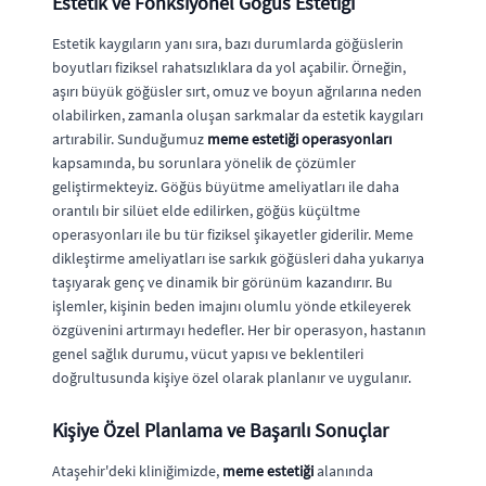
Estetik ve Fonksiyonel Göğüs Estetiği
Estetik kaygıların yanı sıra, bazı durumlarda göğüslerin
boyutları fiziksel rahatsızlıklara da yol açabilir. Örneğin,
aşırı büyük göğüsler sırt, omuz ve boyun ağrılarına neden
olabilirken, zamanla oluşan sarkmalar da estetik kaygıları
artırabilir. Sunduğumuz
meme estetiği operasyonları
kapsamında, bu sorunlara yönelik de çözümler
geliştirmekteyiz. Göğüs büyütme ameliyatları ile daha
orantılı bir silüet elde edilirken, göğüs küçültme
operasyonları ile bu tür fiziksel şikayetler giderilir. Meme
dikleştirme ameliyatları ise sarkık göğüsleri daha yukarıya
taşıyarak genç ve dinamik bir görünüm kazandırır. Bu
işlemler, kişinin beden imajını olumlu yönde etkileyerek
özgüvenini artırmayı hedefler. Her bir operasyon, hastanın
genel sağlık durumu, vücut yapısı ve beklentileri
doğrultusunda kişiye özel olarak planlanır ve uygulanır.
Kişiye Özel Planlama ve Başarılı Sonuçlar
Ataşehir'deki kliniğimizde,
meme estetiği
alanında