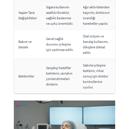
Sigara kullanımı
Ağır aktivitelerden
Yaşam Tarzı
azaltılır/bırakılır,
kaçınılır, doktorun
Değişiklikleri
sağlıklı beslenme
önerdiği
ve uyku önemlidir.
hareketler yapılır.
Özel sütyen ve
Genel sağlık
Bakım ve
bandaj kullanımı,
durumu iyileşme
Destek
dikişlere dikkat
için optimize edilir.
edilir.
Sabırla iyileşme
Gerçekçi hedefler
beklenir, nihai
belirlenir, cerrahın
Beklentiler
sonuç için doktor
yönlendirmeleri
kontrollerine
dinlenir.
uyulur.