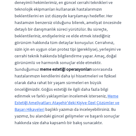
deneyimli hekimlerimiz, en güncel cerrahi teknikleri ve
teknolojik ekipmanları kullanarak hastalarımızın
beklentilerini en üst düzeyde karşılamayı hedefler. Her
hastamızın benzersiz olduğunu bilerek, ameliyat öncesinde
detaylı bir danışmanlık süreci yürütülür. Bu süreçte,
beklentileriniz, endişeleriniz ve elde etmek istediğiniz
görünüm hakkında tüm detaylar konuşulur. Cerrahınız,
sizin için en uygun olan protez tipi (gerekliyse), yerleşimi ve
cerrahi teknik hakkında bilgilendirme yapar. Amaç, doğal
görünümlü ve harmonik sonuçlar elde etmektir.
Sunduğumuz
meme estetiği operasyonları
sonrasında
hastalarımızın kendilerini daha iyi hissetmeleri ve fiziksel
olarak daha rahat bir yaşam sürmeleri en büyük
önceliğimizdir. Göğüs estetiği ile ilgili daha fazla bilgi
edinmek ve farklı yaklaşımları incelemek isterseniz,
Meme
Estetiği Ameliyatları: Ataşehir'deki Kişiye Özel Çözümler ve
Başarı Hikayeleri
başlıklı yazımızı da inceleyebilirsiniz. Bu
yazımız, bu alandaki güncel gelişmeler ve başarılı sonuçlar
hakkında size daha kapsamlı bir bakış sunacaktır.