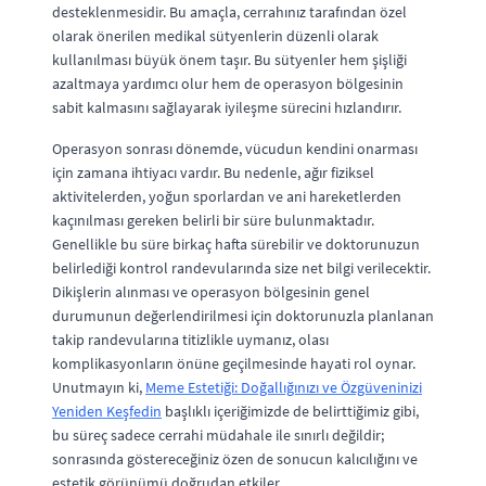
desteklenmesidir. Bu amaçla, cerrahınız tarafından özel
olarak önerilen medikal sütyenlerin düzenli olarak
kullanılması büyük önem taşır. Bu sütyenler hem şişliği
azaltmaya yardımcı olur hem de operasyon bölgesinin
sabit kalmasını sağlayarak iyileşme sürecini hızlandırır.
Operasyon sonrası dönemde, vücudun kendini onarması
için zamana ihtiyacı vardır. Bu nedenle, ağır fiziksel
aktivitelerden, yoğun sporlardan ve ani hareketlerden
kaçınılması gereken belirli bir süre bulunmaktadır.
Genellikle bu süre birkaç hafta sürebilir ve doktorunuzun
belirlediği kontrol randevularında size net bilgi verilecektir.
Dikişlerin alınması ve operasyon bölgesinin genel
durumunun değerlendirilmesi için doktorunuzla planlanan
takip randevularına titizlikle uymanız, olası
komplikasyonların önüne geçilmesinde hayati rol oynar.
Unutmayın ki,
Meme Estetiği: Doğallığınızı ve Özgüveninizi
Yeniden Keşfedin
başlıklı içeriğimizde de belirttiğimiz gibi,
bu süreç sadece cerrahi müdahale ile sınırlı değildir;
sonrasında göstereceğiniz özen de sonucun kalıcılığını ve
estetik görünümü doğrudan etkiler.