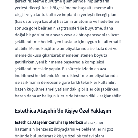
gerektirir. Meme büyütme işlemlerinde implantların
yerleştirileceği kesi bölgesi (meme başı altı, meme altı
çizgisi veya koltuk altı) ve implantın yerleştirileceği plan
(kas üstü veya kas altı) hastanın anatomisi ve hedeflenen
sonuca göre belirlenir. Yağ transferi ile büyütme, daha
doğal bir görünüm arayan veya ek bir operasyonla vücut
şekillendirme hedefleyen hastalar için uygun bir alternatif
olabilir. Meme küçültme ameliyatlarında ise fazla deri ve
meme dokusu çıkarılarak memeler istenen boyuta
getirilirken, yeni bir meme başı-areola kompleksi
şekillendirmesi de yapılır. Bu süreçte izlerin en aza
indirilmesi hedeflenir. Meme dikleştirme ameliyatlarında
ise sarkmanın derecesine göre farklı teknikler kullanılır;
bazen küçültme ameliyatlarındaki gibi izler oluşabilirken,
bazen daha az belirgin izlerle de istenen diklik sağlanabilir.
Estethica Ataşehir'de Kişiye Özel Yaklaşım
Estethica Ataşehir Cerrahi Tıp Merkezi
olarak, her
hastamızın benzersiz ihtiyaçlarını ve beklentilerini göz
önünde bulundurarak kişiye özel bir tedavi planı