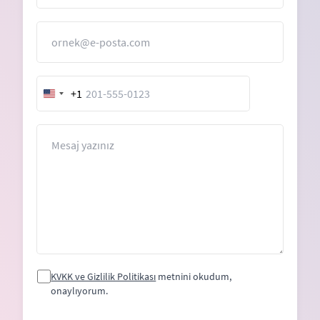
E-Posta
+1
United
States
+1
Mesaj
KVKK ve Gizlilik Politikası
metnini okudum,
onaylıyorum.