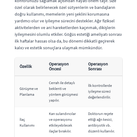
konforunuzu sağlamak açısından hayati önem taşır. Size
özel olarak belirlenecek özel sütyenlerin ve bandajların
doğru kullanımı, memelerin yeni şeklini korumasına
yardımcı olur ve iyileşme sürecini destekler. Ağır fiziksel
aktivitelerden ve ani hareketlerden kaçınmak, dikişlerin
iyileşmesini olumlu etkiler. Göğüs estetiği ameliyatı sonrası
ilk haftalar hassas olsa da, bu dönemi dikkatli geçirerek
kalıcı ve estetik sonuçlara ulaşmak mümkündür.
Operasyon
Operasyon
Özellik
Öncesi
Sonrası
Cerrah ile detaylı
İlk kontrollerde
Görüşme ve
beklenti ve
iyileşme süreci
Planlama
yöntem görüşmesi
değerlendirilir.
yapılır.
Kan sulandırıcılar
Doktorun reçete
İlaç
ve operasyonu
ettiği ağrı kesici,
Kullanımı
etkileyebilecek
antibiyotik vb.
ilaçlar bırakılır.
düzenli kullanılır.