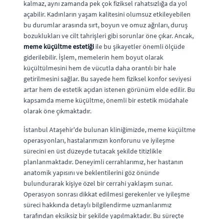
kalmaz, aynı zamanda pek çok fiziksel rahatsızlığa da yol
açabilir. Kadınların yaşam kalitesini olumsuz etkileyebilen
bu durumlar arasında sırt, boyun ve omuz ağrıları, duruş
bozuklukları ve cilt tahrişleri gibi sorunlar öne çıkar. Ancak,
meme küçültme estetiği
ile bu şikayetler önemli ölçüde
giderilebilir. İşlem, memelerin hem boyut olarak
küçültülmesini hem de vücutla daha orantılı bir hale
getirilmesini sağlar. Bu sayede hem fiziksel konfor seviyesi
artar hem de estetik açıdan istenen görünüm elde edilir. Bu
kapsamda meme küçültme, önemli bir estetik müdahale
olarak öne çıkmaktadır.
İstanbul Ataşehir'de bulunan kliniğimizde, meme küçültme
operasyonları, hastalarımızın konforunu ve iyileşme
sürecini en üst düzeyde tutacak şekilde titizlikle
planlanmaktadır. Deneyimli cerrahlarımız, her hastanın
anatomik yapısını ve beklentilerini göz önünde
bulundurarak kişiye özel bir cerrahi yaklaşım sunar.
Operasyon sonrası dikkat edilmesi gerekenler ve iyileşme
süreci hakkında detaylı bilgilendirme uzmanlarımız
tarafından eksiksiz bir şekilde yapılmaktadır. Bu süreçte