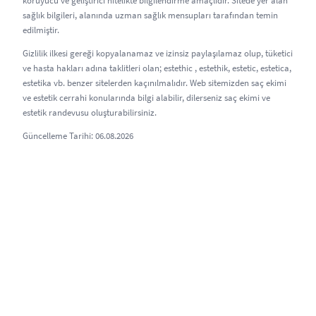
koruyucu ve geliştirici nitelikte bilgilendirme amaçlıdır. Sitede yer alan
sağlık bilgileri, alanında uzman sağlık mensupları tarafından temin
edilmiştir.
Gizlilik ilkesi gereği kopyalanamaz ve izinsiz paylaşılamaz olup, tüketici
ve hasta hakları adına taklitleri olan; estethic , estethik, estetic, estetica,
estetika vb. benzer sitelerden kaçınılmalıdır. Web sitemizden saç ekimi
ve estetik cerrahi konularında bilgi alabilir, dilerseniz saç ekimi ve
estetik randevusu oluşturabilirsiniz.
Güncelleme Tarihi: 06.08.2026