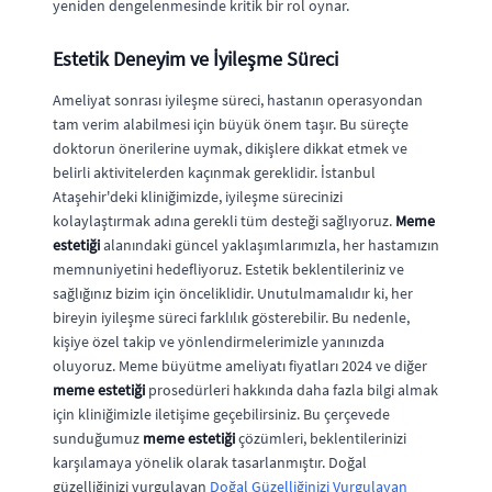
yeniden dengelenmesinde kritik bir rol oynar.
Estetik Deneyim ve İyileşme Süreci
Ameliyat sonrası iyileşme süreci, hastanın operasyondan
tam verim alabilmesi için büyük önem taşır. Bu süreçte
doktorun önerilerine uymak, dikişlere dikkat etmek ve
belirli aktivitelerden kaçınmak gereklidir. İstanbul
Ataşehir'deki kliniğimizde, iyileşme sürecinizi
kolaylaştırmak adına gerekli tüm desteği sağlıyoruz.
Meme
estetiği
alanındaki güncel yaklaşımlarımızla, her hastamızın
memnuniyetini hedefliyoruz. Estetik beklentileriniz ve
sağlığınız bizim için önceliklidir. Unutulmamalıdır ki, her
bireyin iyileşme süreci farklılık gösterebilir. Bu nedenle,
kişiye özel takip ve yönlendirmelerimizle yanınızda
oluyoruz. Meme büyütme ameliyatı fiyatları 2024 ve diğer
meme estetiği
prosedürleri hakkında daha fazla bilgi almak
için kliniğimizle iletişime geçebilirsiniz. Bu çerçevede
sunduğumuz
meme estetiği
çözümleri, beklentilerinizi
karşılamaya yönelik olarak tasarlanmıştır. Doğal
güzelliğinizi vurgulayan
Doğal Güzelliğinizi Vurgulayan