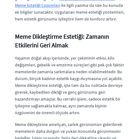
Meme Estetiği Çözümleri
ile ilgili yazımız da size bu konuda
ek bilgiler sunacaktır. Uygulanan meme estetiği yöntemleri,
hem estetik görünümü iyileştirir hem de konforu artırır.
Meme Dikleştirme Estetiği: Zamanın
Etkilerini Geri Almak
Yaşamın doğal akışı içerisinde, yer çekiminin etkisi, kilo
değişimleri, gebelik ve emzirme süreçleri gibi pek çok faktör
memelerde zamanla sarkmalara neden olabilmektedir. Bu
durum, birçok kadının estetik kaygı duymasına yol açabilir.
Meme dikleştirme estetiği, işte tam da bu noktada devreye
girerek, kaybedilen dikliği ve genç görünümü geri
kazandırmayı amaçlar. Bu cerrahi işlem, sadece estetik bir
iyileşme sağlamakla kalmaz, aynı zamanda kişinin
özgüvenini de önemli ölçüde artırır.
Meme dikleştirme ameliyatı, sarkık görünümün giderilerek
memelerin daha dolgun ve yukarı konumda görünmesini
hedefler. İşlem sırasında, fazla deri dikkatlice çıkarılır ve