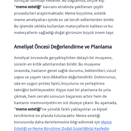
sonuçlar sunmayı hedefler. Bu bağlamda, birçok kişi
"
meme estetiği
" kavramı etrafında şekillenen çeşitli
prosedürleri araştırmaktadır. Meme büyütme, estetik
meme ameliyatları içinde en sık tercih edilenlerden biridir.
Bu işlemde sıklıkla kullanılan materyallerin kalitesi ve bu
materyallerin sağladığı doğal görünüm büyük önem taşır.
Ameliyat Öncesi Değerlendirme ve Planlama
Ameliyat öncesinde gerçekleştirilen detaylı bir muayene,
sürecin en kritik adımlarından biridir. Bu muayene
sırasında, hastanın genel sağlık durumu, beklentileri, vücut
yapısı ve yaşam tarzı dikkatlice değerlendirilir. Doktorunuz,
size en uygun protez tipini, boyutunu ve yerleştirme
tekniğini belirleyecektir. Kişiye özel bir planlama ile yola
çıkmak, hem cerrahi sonucun başarısını artırır hem de
hastanın memnuniyetini en üst düzeye çıkarır. Bu aşamada,
"
meme estetiği
"ne yönelik farklı yaklaşımlar ve kişisel
tercihleriniz ön planda tutulacaktır. Meme estetiği
konusunda daha derinlemesine bilgi edinmek için
Meme
Estetiği ve Meme Büyütme: Doğal Güzelliğinizi Keşfedin