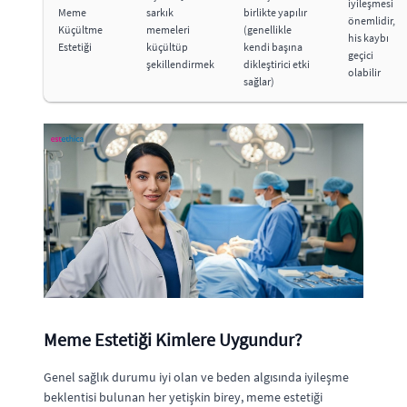
iyileşmesi
Meme
sarkık
birlikte yapılır
önemlidir,
Küçültme
memeleri
(genellikle
his kaybı
Estetiği
küçültüp
kendi başına
geçici
şekillendirmek
dikleştirici etki
olabilir
sağlar)
Meme Estetiği Kimlere Uygundur?
Genel sağlık durumu iyi olan ve beden algısında iyileşme
beklentisi bulunan her yetişkin birey, meme estetiği