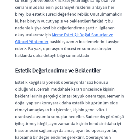
sürecini yönetebilecek fiziksel yeterliliğe sahip olan ve
cerrahi müdahalenin potansiyel risklerini anlayan her
birey, bu estetik süreci değerlendirebilir. Unutulmamalıdır
ki, her bireyin vücut yapısı ve beklentileri farklıdır; bu
nedenle kişiye özel bir değerlendirme şarttır. İlgilenen
okuyucularımız için
Meme Estetiği: Doğal Sonuçlar ve
Güncel Yöntemler
başlıklı yazımızı incelemelerini tavsiye
ederiz. Bu yazı, operasyon öncesi ve sonrası süreçler
hakkında daha detaylı bilgi sunmaktadır.
Estetik Değerlendirme ve Beklentiler
Estetik kaygılara yönelik operasyonlar söz konusu
olduğunda, cerrahi müdahale kararı öncesinde kişinin
beklentilerinin gerçekçi olması büyük önem taşır. Memenin
doğal yapısını koruyarak daha estetik bir görünüm elde
etmeyi amaçlayan bu işlemler, kişinin genel vücut
orantısıyla uyumlu sonuçlar hedefler. Sadece dış görünüşü
iyileştirmeyi değil, aynı zamanda kişinin kendisini daha iyi
hissetmesini sağlamayı da amaçlayan bu operasyonlar,
kapsamlı bir değerlendirme gerektirir. Operasyonun