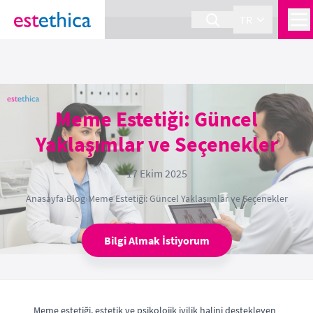
section Service {
}
TR
Meme Estetiği: Güncel
Yaklaşımlar ve Seçenekler
17 Ekim 2025
Anasayfa
›
Blog
›
Meme Estetiği: Güncel Yaklaşımlar ve Seçenekler
Bilgi Almak İstiyorum
Meme estetiği, estetik ve psikolojik iyilik halini destekleyen