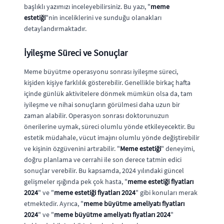
başlıklı yazımızı inceleyebilirsiniz. Bu yazı, "
meme
estetiği
"nin inceliklerini ve sunduğu olanakları
detaylandırmaktadır.
İyileşme Süreci ve Sonuçlar
Meme büyütme operasyonu sonrası iyileşme süreci,
kişiden kişiye farklılık gösterebilir. Genellikle birkaç hafta
içinde günlük aktivitelere dönmek mümkün olsa da, tam
iyileşme ve nihai sonuçların görülmesi daha uzun bir
zaman alabilir. Operasyon sonrası doktorunuzun
önerilerine uymak, süreci olumlu yönde etkileyecektir. Bu
estetik müdahale, vücut imajını olumlu yönde değiştirebilir
ve kişinin özgüvenini artırabilir. "
Meme estetiği
" deneyimi,
doğru planlama ve cerrahi ile son derece tatmin edici
sonuçlar verebilir. Bu kapsamda, 2024 yılındaki güncel
gelişmeler ışığında pek çok hasta, "
meme estetiği fiyatları
2024
" ve "
meme estetiği fiyatları 2024
" gibi konuları merak
etmektedir. Ayrıca, "
meme büyütme ameliyatı fiyatları
2024
" ve "
meme büyütme ameliyatı fiyatları 2024
"