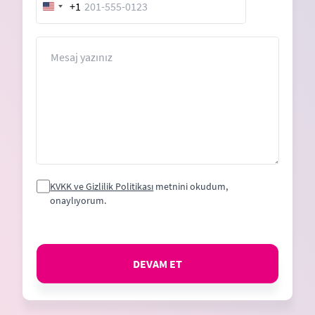
+1
United
States
+1
Mesaj
KVKK ve Gizlilik Politikası
metnini okudum,
onaylıyorum.
DEVAM ET