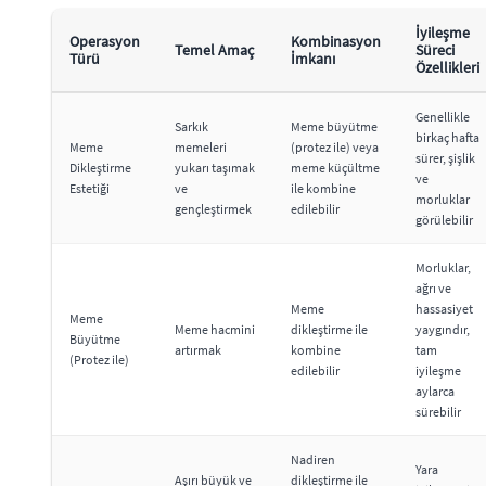
İyileşme
Operasyon
Kombinasyon
Temel Amaç
Süreci
Türü
İmkanı
Özellikleri
Genellikle
Sarkık
Meme büyütme
birkaç hafta
Meme
memeleri
(protez ile) veya
sürer, şişlik
Dikleştirme
yukarı taşımak
meme küçültme
ve
Estetiği
ve
ile kombine
morluklar
gençleştirmek
edilebilir
görülebilir
Morluklar,
ağrı ve
Meme
hassasiyet
Meme
Meme hacmini
dikleştirme ile
yaygındır,
Büyütme
artırmak
kombine
tam
(Protez ile)
edilebilir
iyileşme
aylarca
sürebilir
Nadiren
Yara
Aşırı büyük ve
dikleştirme ile