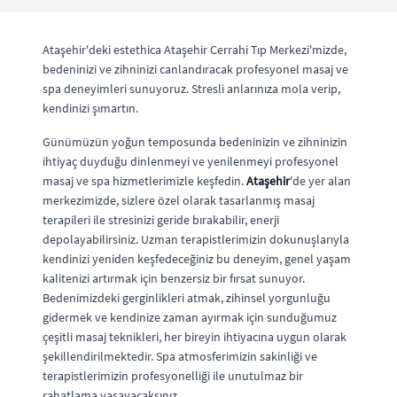
Ataşehir'deki estethica Ataşehir Cerrahi Tıp Merkezi'mizde,
bedeninizi ve zihninizi canlandıracak profesyonel masaj ve
spa deneyimleri sunuyoruz. Stresli anlarınıza mola verip,
kendinizi şımartın.
Günümüzün yoğun temposunda bedeninizin ve zihninizin
ihtiyaç duyduğu dinlenmeyi ve yenilenmeyi profesyonel
masaj ve spa hizmetlerimizle keşfedin.
Ataşehir
'de yer alan
merkezimizde, sizlere özel olarak tasarlanmış masaj
terapileri ile stresinizi geride bırakabilir, enerji
depolayabilirsiniz. Uzman terapistlerimizin dokunuşlarıyla
kendinizi yeniden keşfedeceğiniz bu deneyim, genel yaşam
kalitenizi artırmak için benzersiz bir fırsat sunuyor.
Bedenimizdeki gerginlikleri atmak, zihinsel yorgunluğu
gidermek ve kendinize zaman ayırmak için sunduğumuz
çeşitli masaj teknikleri, her bireyin ihtiyacına uygun olarak
şekillendirilmektedir. Spa atmosferimizin sakinliği ve
terapistlerimizin profesyonelliği ile unutulmaz bir
rahatlama yaşayacaksınız.