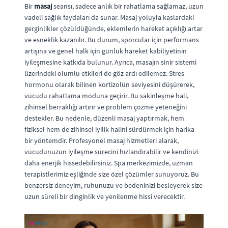
Bir
masaj
seansı, sadece anlık bir rahatlama sağlamaz, uzun
vadeli sağlık faydaları da sunar. Masaj yoluyla kaslardaki
gerginlikler çözüldüğünde, eklemlerin hareket açıklığı artar
ve esneklik kazanılır. Bu durum, sporcular için performans
artışına ve genel halk için günlük hareket kabiliyetinin
iyileşmesine katkıda bulunur. Ayrıca, masajın sinir sistemi
üzerindeki olumlu etkileri de göz ardı edilemez. Stres
hormonu olarak bilinen kortizolün seviyesini düşürerek,
vücudu rahatlama moduna geçirir. Bu sakinleşme hali,
zihinsel berraklığı artırır ve problem çözme yeteneğini
destekler. Bu nedenle, düzenli masaj yaptırmak, hem
fiziksel hem de zihinsel iyilik halini sürdürmek için harika
bir yöntemdir. Profesyonel masaj hizmetleri alarak,
vücudunuzun iyileşme sürecini hızlandırabilir ve kendinizi
daha enerjik hissedebilirsiniz. Spa merkezimizde, uzman
terapistlerimiz eşliğinde size özel çözümler sunuyoruz. Bu
benzersiz deneyim, ruhunuzu ve bedeninizi besleyerek size
uzun süreli bir dinginlik ve yenilenme hissi verecektir.