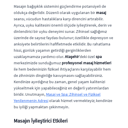
Masajın bağışıklık sistemini güçlendirme potansiyeli de
oldukça değerlidir. Düzenli olarak uygulanan bir
masaj
seansı, vücudun hastalıklara karşı direncini artırabilir.
Ayrıca, uyku kalitesini önemli ölçüde iyileştirerek, derin ve
dinlendirici bir uyku deneyimi sunar. Zihinsel sağlığımız
üzerinde de sayısız faydası bulunur; özellikle depresyon ve
anksiyete belirtilerini hafifletmede etkilidir. Bu rahatlama
hissi, günlük yaşamın getirdiği gerginliklerden
uzaklaşmamıza yardımcı olur.
Ataşehir
'deki özel
spa
merkezimizde sunduğumuz
profesyonel masaj hizmetleri
ile hem bedeninizin fiziksel ihtiyaçlarını karşılayabilir hem
de zihninizin dinginliğe kavuşmasını sağlayabilirsiniz.
Kendinize ayırdığınız bu zaman, genel yaşam kalitenizi
yükseltmek için yapabileceğiniz en değerli yatırımlardan
biridir. Unutmayın,
Masaj ve Spa: Zihinsel ve Fiziksel
Yenilenmenin Adresi
olarak hizmet vermekteyiz; kendinize
bu iyiliği yapmaktan çekinmeyin.
Masajın İyileştirici Etkileri