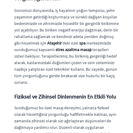
Günümüz dünyasında, iş hayatının yoğun temposu, şehir
yaşamının getirdiği koşturmaca ve sürekli değişen koşullar
bedenimizde ve zihnimizde hissedilir bir gerginlik birikimine
yol açabiliyor. Bu biriken negatif enerjiyi dağıtmak, derin bir
rahatlama sağlamak ve kendinizi adeta yeniden doğmuş
gibi hissetmek için
Ataşehir
'deki özel
spa
merkezimizde
sunduğumuz kapsamlı
stres azaltma masajı
terapileri
sizleri bekliyor. Terapistlerimiz, bu birikmiş gerginliği hedef
alarak, kaslarınızdaki düğümleri çözen ve sinir sisteminizi
nazikçe yatıştıran özel teknikler kullanır. Bu sayede, günün
tüm yorgunluğunu geride bırakarak size huzurlu bir kaçış
sunarız.
Fiziksel ve Zihinsel Dinlenmenin En Etkili Yolu
Sunduğumuz bu özel masaj deneyimi, yalnızca fiziksel
olarak hissettiğiniz yorgunluğu hafifletmekle kalmaz, aynı
zamanda zihinsel olarak sizi ağırlaştıran düşünceleri de
dağıtmaya yardımcı olur. Düzenli olarak uygulanan