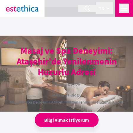
section Service {
}
TR
Masaj ve Spa Deneyimi:
Ataşehir'de Yenilenmenin
Huzurlu Adresi
14 Aralık 2025
Anasayfa
›
Blog
›
Masaj ve Spa Deneyimi: Ataşehir'de Yenilenmenin Huzurlu Adresi
Bilgi Almak İstiyorum