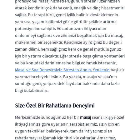
profesyonel masaj hizmetleri, günün stresini üzerinizden
atarak kendinizi çok daha canlı, enerjik ve dinç hissetmenizi
sağlar. Bu terapi türü, genel iyilik halinizi desteklemenin
yanı sıra, yaşam kalitenizi gözle görülür şekilde artırma
potansiyeline sahiptir. Vücudunuzun ihtiyacı olan
dinlenmeyi sağlamak ve zihninizi boşaltmak için bu masaj,
mükemmel bir seçenektir. Kendinize ayırdığınız bu değerli
zaman dilimi, hem sağlığınız hem de genel mutluluğunuz
için bir yatırım olacaktır. Eğer stresle başa çıkma yöntemleri
ve bu konudaki derinlemesine bilgi edinmek isterseniz,
Masaj ve Spa Deneyimiyle Stresten Arının, Yenilenin
başlıklı
yazımızı inceleyebilirsiniz. Bu yazıda, masajın ve spa'nın
sunduğu geniş yelpazedeki faydalar hakkında daha fazla
bilgi bulabilirsiniz.
Size Özel Bir Rahatlama Deneyimi
Merkezimizde sunduğumuz her bir
masaj
seansı, kişiye özel
ihtiyaçlarınıza göre uyarlanır. Terapistlerimiz, sizin için en
uygun teknikleri belirleyerek, tam da ihtiyacınız olan
rahatlamayı sağlamak için titizlikle çalışırlar. Amacımız,