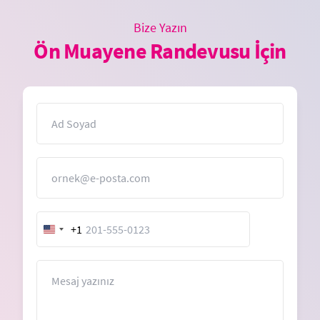
Bize Yazın
Ön Muayene Randevusu İçin
İsim
E-Posta
+1
United
States
+1
Mesaj