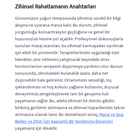
Zihinsel Rahatlamanın Anahtarları
Günümüzün yoğun temposunda zihnimiz sürekli bir bilgi
akışına ve uyarana maruz kalır. Bu durum, zihinsel
yorgunluğa, konsantrasyon güçlüğüne ve genel bir
huzursuzluk hissine yol açabilir. Profesyonel dokunuşlarla
sunulan masaj seansları, bu zihinsel karmaşadan sıyrılmak
için etkili bir yöntemdir. Terapistlerimizin uyguladığı özel
teknikler, sinir sistemini yatıştırarak beyindeki stres
hormonlarının seviyesini düşürmeye yardımcı olur. Bunun
sonucunda, zihninizdeki bulanıklık azalır, daha net
düşünebilir hale gelirsiniz. Ortamımızın sessizliği, loş
ışıklandırması ve hoş kokulu yağların kullanımı, duyusal
deneyiminizi zenginleştirerek tam bir gevşeme hali
yaşamanızı sağlar. Bu, adeta zihinsel bir detoks gibidir;
birikmiş gerilimin atılmasına ve zihinsel kapasitenizin tekrar
artmasına olanak tanır. Bu destekleyici süreç,
Masaj ve Spa:
Beden ve Zihin İçin Kapsamlı Bir Yenilenme Deneyimi
yaşamanız için idealdir.