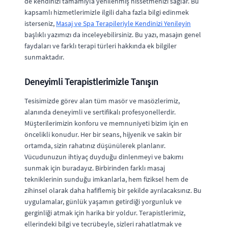
de kendinizi tamamıyla yenilenmiş hissetmenizi sağlar. Bu
kapsamlı hizmetlerimizle ilgili daha fazla bilgi edinmek
isterseniz,
Masaj ve Spa Terapileriyle Kendinizi Yenileyin
başlıklı yazımızı da inceleyebilirsiniz. Bu yazı, masajın genel
faydaları ve farklı terapi türleri hakkında ek bilgiler
sunmaktadır.
Deneyimli Terapistlerimizle Tanışın
Tesisimizde görev alan tüm masör ve masözlerimiz,
alanında deneyimli ve sertifikalı profesyonellerdir.
Müşterilerimizin konforu ve memnuniyeti bizim için en
öncelikli konudur. Her bir seans, hijyenik ve sakin bir
ortamda, sizin rahatınız düşünülerek planlanır.
Vücudunuzun ihtiyaç duyduğu dinlenmeyi ve bakımı
sunmak için buradayız. Birbirinden farklı masaj
tekniklerinin sunduğu imkanlarla, hem fiziksel hem de
zihinsel olarak daha hafiflemiş bir şekilde ayrılacaksınız. Bu
uygulamalar, günlük yaşamın getirdiği yorgunluk ve
gerginliği atmak için harika bir yoldur. Terapistlerimiz,
ellerindeki bilgi ve tecrübeyle, sizleri rahatlatmak ve