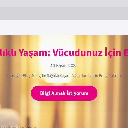
lıklı Yaşam: Vücudunuz İçin E
13 Kasım 2025
Anasayfa
›
Blog
›
Masaj ile Sağlıklı Yaşam: Vücudunuz İçin En İyi Yatırım!
Bilgi Almak İstiyorum
şam ritmini keşfedin!