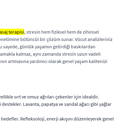
saj terapisi
, stresin hem fiziksel hem de zihinsel
yönetimine bütüncül bir çözüm sunar. Vücut analizleriniz
 Bu sayede, günlük yaşamın getirdiği baskılardan
lamakla kalmaz, aynı zamanda stresin uzun vadeli
nın artmasına yardımcı olarak genel yaşam kalitenizi
ikle sırt ve omuz ağrıları çekenler için idealdir.
destekler. Lavanta, papatya ve sandal ağacı gibi yağlar
hedefler. Refleksoloji, enerji akışını düzenleyerek genel