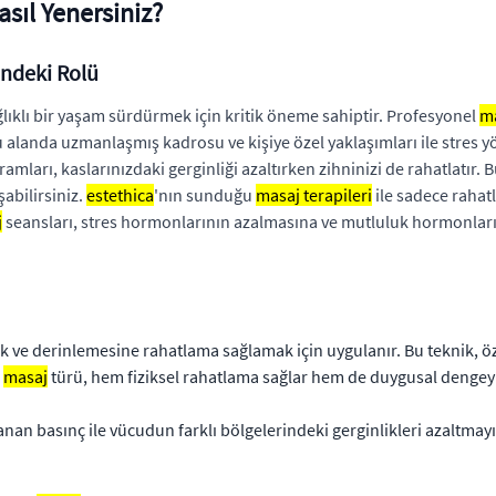
asıl Yenersiniz?
indeki Rolü
ıklı bir yaşam sürdürmek için kritik öneme sahiptir. Profesyonel
ma
u alanda uzmanlaşmış kadrosu ve kişiye özel yaklaşımları ile stres 
amları, kaslarınızdaki gerginliği azaltırken zihninizi de rahatlatır.
abilirsiniz.
estethica
'nın sunduğu
masaj terapileri
ile sadece rahat
j
seansları, stres hormonlarının azalmasına ve mutluluk hormonları
 ve derinlemesine rahatlama sağlamak için uygulanır. Bu teknik, özell
u
masaj
türü, hem fiziksel rahatlama sağlar hem de duygusal dengeyi 
nan basınç ile vücudun farklı bölgelerindeki gerginlikleri azaltmayı 