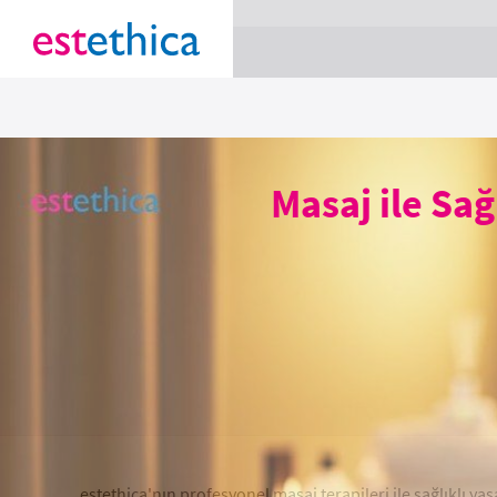
section Service {
}
Masaj ile Sağ
estethica'nın profesyonel masaj terapileri ile sağlıklı ya