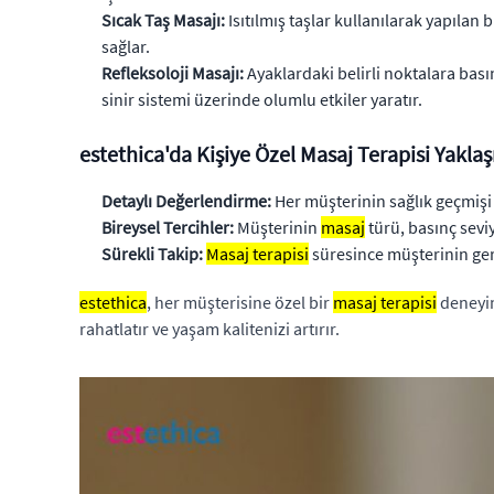
Sıcak Taş Masajı:
Isıtılmış taşlar kullanılarak yapılan 
sağlar.
Refleksoloji Masajı:
Ayaklardaki belirli noktalara bas
sinir sistemi üzerinde olumlu etkiler yaratır.
estethica'da Kişiye Özel Masaj Terapisi Yakla
Detaylı Değerlendirme:
Her müşterinin sağlık geçmişi 
Bireysel Tercihler:
Müşterinin
masaj
türü, basınç seviy
Sürekli Takip:
Masaj terapisi
süresince müşterinin geri 
estethica
, her müşterisine özel bir
masaj terapisi
deneyim
rahatlatır ve yaşam kalitenizi artırır.