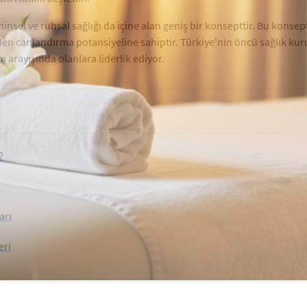
ihinsel ve ruhsal sağlığı da içine alan geniş bir konsepttir. Bu konse
den canlandırma potansiyeline sahiptir. Türkiye'nin öncü sağlık kur
 arayışında olanlara liderlik ediyor.
?
arı
eri