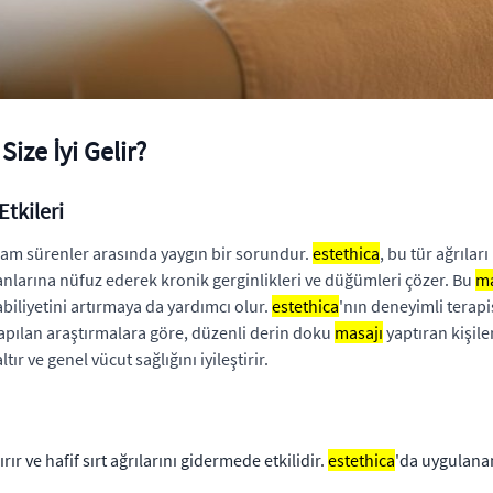
Size İyi Gelir?
Etkileri
 yaşam sürenler arasında yaygın bir sorundur.
estethica
, bu tür ağrıla
anlarına nüfuz ederek kronik gerginlikleri ve düğümleri çözer. Bu
ma
iliyetini artırmaya da yardımcı olur.
estethica
'nın deneyimli terapis
 Yapılan araştırmalara göre, düzenli derin doku
masajı
yaptıran kişile
ır ve genel vücut sağlığını iyileştirir.
rır ve hafif sırt ağrılarını gidermede etkilidir.
estethica
'da uygulan