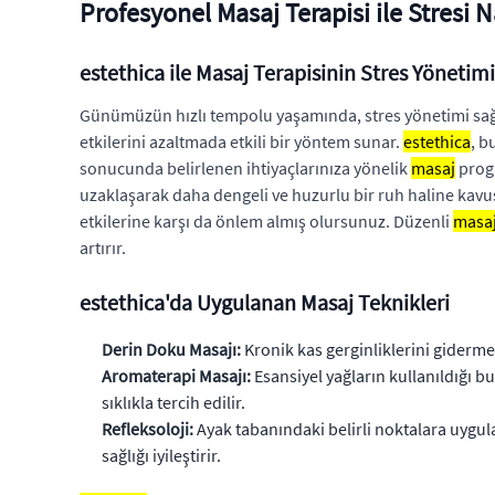
Profesyonel Masaj Terapisi ile Stresi N
estethica ile Masaj Terapisinin Stres Yönetim
Günümüzün hızlı tempolu yaşamında, stres yönetimi sağl
etkilerini azaltmada etkili bir yöntem sunar.
estethica
, b
sonucunda belirlenen ihtiyaçlarınıza yönelik
masaj
progr
uzaklaşarak daha dengeli ve huzurlu bir ruh haline kavuş
etkilerine karşı da önlem almış olursunuz. Düzenli
masa
artırır.
estethica'da Uygulanan Masaj Teknikleri
Derin Doku Masajı:
Kronik kas gerginliklerini gidermek
Aromaterapi Masajı:
Esansiyel yağların kullanıldığı b
sıklıkla tercih edilir.
Refleksoloji:
Ayak tabanındaki belirli noktalara uygula
sağlığı iyileştirir.