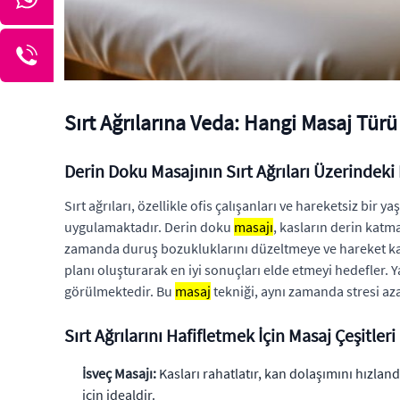
Sırt Ağrılarına Veda: Hangi Masaj Türü 
Derin Doku Masajının Sırt Ağrıları Üzerindeki 
Sırt ağrıları, özellikle ofis çalışanları ve hareketsiz bir
uygulamaktadır. Derin doku
masajı
, kasların derin katm
zamanda duruş bozukluklarını düzeltmeye ve hareket kab
planı oluşturarak en iyi sonuçları elde etmeyi hedefler.
görülmektedir. Bu
masaj
tekniği, aynı zamanda stresi azalt
Sırt Ağrılarını Hafifletmek İçin Masaj Çeşitleri
İsveç Masajı:
Kasları rahatlatır, kan dolaşımını hızlandı
için idealdir.