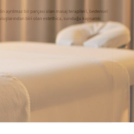
ptin ayrılmaz bir parçası olan masaj terapileri, bedensel
uluşlarından biri olan estethica, sunduğu kapsamlı