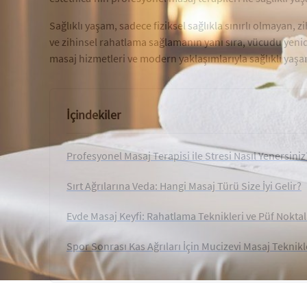
Sağlıklı yaşam, sadece fiziksel sağlıkla sınırlı olmayan, z
ve zihinsel rahatlama sağlamanın yanı sıra, vücudu yeni
masaj hizmetleri ve modern yaklaşımlarıyla sağlıklı yaşam
İçindekiler
Profesyonel Masaj Terapisi ile Stresi Nasıl Yenersiniz
Sırt Ağrılarına Veda: Hangi Masaj Türü Size İyi Gelir?
Evde Masaj Keyfi: Rahatlama Teknikleri ve Püf Noktal
Spor Sonrası Kas Ağrıları İçin Mucizevi Masaj Teknikl