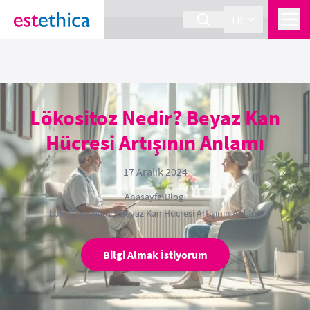
section Service {
}
TR
Lökositoz Nedir? Beyaz Kan
Hücresi Artışının Anlamı
17 Aralık 2024
Anasayfa
›
Blog
›
Lökositoz Nedir? Beyaz Kan Hücresi Artışının Anlamı
Bilgi Almak İstiyorum