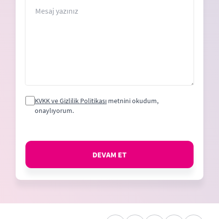
+1
Mesaj
KVKK ve Gizlilik Politikası
metnini okudum,
onaylıyorum.
DEVAM ET