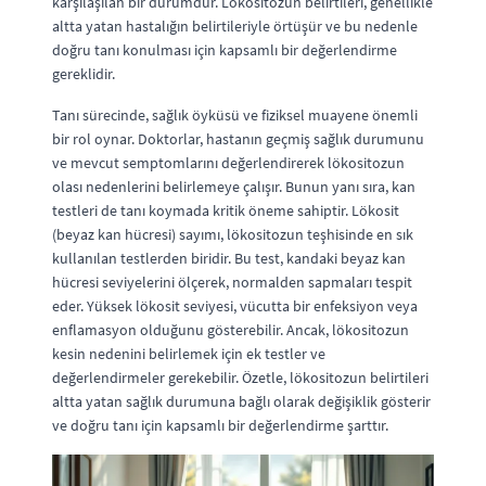
karşılaşılan bir durumdur. Lökositozun belirtileri, genellikle
altta yatan hastalığın belirtileriyle örtüşür ve bu nedenle
doğru tanı konulması için kapsamlı bir değerlendirme
gereklidir.
Tanı sürecinde, sağlık öyküsü ve fiziksel muayene önemli
bir rol oynar. Doktorlar, hastanın geçmiş sağlık durumunu
ve mevcut semptomlarını değerlendirerek lökositozun
olası nedenlerini belirlemeye çalışır. Bunun yanı sıra, kan
testleri de tanı koymada kritik öneme sahiptir. Lökosit
(beyaz kan hücresi) sayımı, lökositozun teşhisinde en sık
kullanılan testlerden biridir. Bu test, kandaki beyaz kan
hücresi seviyelerini ölçerek, normalden sapmaları tespit
eder. Yüksek lökosit seviyesi, vücutta bir enfeksiyon veya
enflamasyon olduğunu gösterebilir. Ancak, lökositozun
kesin nedenini belirlemek için ek testler ve
değerlendirmeler gerekebilir. Özetle, lökositozun belirtileri
altta yatan sağlık durumuna bağlı olarak değişiklik gösterir
ve doğru tanı için kapsamlı bir değerlendirme şarttır.