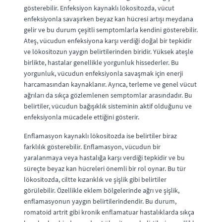
gösterebilir. Enfeksiyon kaynaklı lökositozda, vücut
enfeksiyonla savaşırken beyaz kan hücresi artışı meydana
gelir ve bu durum çeşitli semptomlarla kendini gösterebilir.
Ateş, vücudun enfeksiyona karşı verdiği doğal bir tepkidir
ve lökositozun yaygın belirtilerinden biridir. Yüksek ateşle
birlikte, hastalar genellikle yorgunluk hissederler. Bu
yorgunluk, vücudun enfeksiyonla savaşmak için enerji
harcamasından kaynaklanır. Ayrıca, terleme ve genel vücut
ağrıları da sıkça gözlemlenen semptomlar arasındadır. Bu
belirtiler, vücudun bağışıklık sisteminin aktif olduğunu ve
enfeksiyonla mücadele ettiğini gösterir.
Enflamasyon kaynaklı lökositozda ise belirtiler biraz
farklılık gösterebilir. Enflamasyon, vücudun bir
yaralanmaya veya hastalığa karşı verdiği tepkidir ve bu
süreçte beyaz kan hücreleri önemli bir rol oynar. Bu tür
lökositozda, ciltte kızarıklık ve şişlik gibi belirtiler
görülebilir. Özellikle eklem bölgelerinde ağrı ve şişlik,
enflamasyonun yaygın belirtilerindendir. Bu durum,
romatoid artrit gibi kronik enflamatuar hastalıklarda sıkça