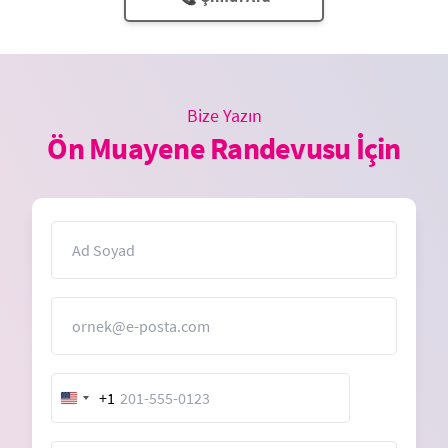
Bize Yazın
Ön Muayene Randevusu İçin
İsim
E-Posta
+1
United
States