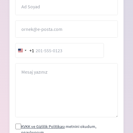
İsim
E-Posta
+1
United
States
+1
Mesaj
KVKK ve Gizlilik Politikası
metnini okudum,
onaylıyorum.