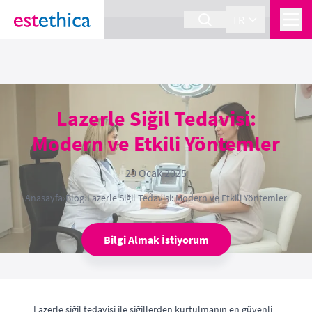
section Service {
}
TR
Lazerle Siğil Tedavisi:
Modern ve Etkili Yöntemler
20 Ocak 2025
Anasayfa
›
Blog
›
Lazerle Siğil Tedavisi: Modern ve Etkili Yöntemler
Bilgi Almak İstiyorum
Lazerle siğil tedavisi ile siğillerden kurtulmanın en güvenli