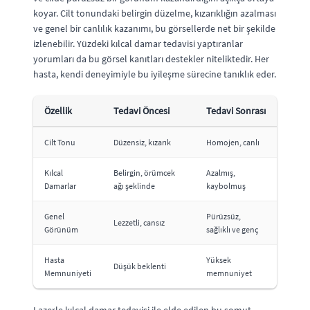
koyar. Cilt tonundaki belirgin düzelme, kızarıklığın azalması
ve genel bir canlılık kazanımı, bu görsellerde net bir şekilde
izlenebilir. Yüzdeki kılcal damar tedavisi yaptıranlar
yorumları da bu görsel kanıtları destekler niteliktedir. Her
hasta, kendi deneyimiyle bu iyileşme sürecine tanıklık eder.
Özellik
Tedavi Öncesi
Tedavi Sonrası
Cilt Tonu
Düzensiz, kızarık
Homojen, canlı
Kılcal
Belirgin, örümcek
Azalmış,
Damarlar
ağı şeklinde
kaybolmuş
Genel
Pürüzsüz,
Lezzetli, cansız
Görünüm
sağlıklı ve genç
Hasta
Yüksek
Düşük beklenti
Memnuniyeti
memnuniyet
Lazerle kılcal damar tedavisi ile elde edilen bu somut