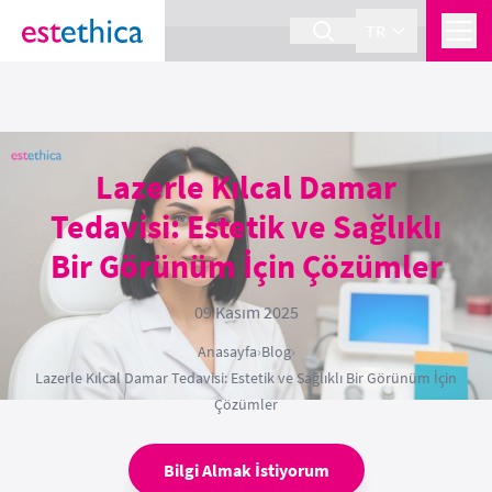
section Service {
}
TR
Lazerle Kılcal Damar
Tedavisi: Estetik ve Sağlıklı
Bir Görünüm İçin Çözümler
09 Kasım 2025
Anasayfa
›
Blog
›
Lazerle Kılcal Damar Tedavisi: Estetik ve Sağlıklı Bir Görünüm İçin
Çözümler
Bilgi Almak İstiyorum