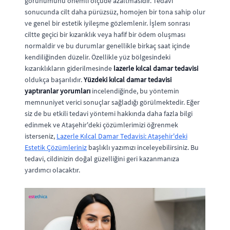
görünümünü önemli ölçüde azaltmasıdır. Tedavi
sonucunda cilt daha pürüzsüz, homojen bir tona sahip olur
ve genel bir estetik iyileşme gözlemlenir. İşlem sonrası
ciltte geçici bir kızarıklık veya hafif bir ödem oluşması
normaldir ve bu durumlar genellikle birkaç saat içinde
kendiliğinden düzelir. Özellikle yüz bölgesindeki
kızarıklıkların giderilmesinde
lazerle kılcal damar tedavisi
oldukça başarılıdır.
Yüzdeki kılcal damar tedavisi
yaptıranlar yorumları
incelendiğinde, bu yöntemin
memnuniyet verici sonuçlar sağladığı görülmektedir. Eğer
siz de bu etkili tedavi yöntemi hakkında daha fazla bilgi
edinmek ve Ataşehir'deki çözümlerimizi öğrenmek
isterseniz,
Lazerle Kılcal Damar Tedavisi: Ataşehir'deki
Estetik Çözümleriniz
başlıklı yazımızı inceleyebilirsiniz. Bu
tedavi, cildinizin doğal güzelliğini geri kazanmanıza
yardımcı olacaktır.