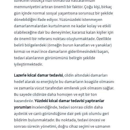
sürecinin oldukça hızlı olması da hastalarımızın
memnuniyetini artıran önemli bir faktör. Çoğu kişi, birkaç
gün içinde normal sosyal yaşantısına sorunsuz bir şekilde
dönebildiğini ifade ediyor. Yüzünüzdeki istenmeyen
damarlanmalardan kurtulmanın ne kadar kolay ve etkili
olabileceğine dair bu deneyimler, kararsız kalan kişiler için
de önemli bir referans noktası oluşturmaktadır. Özellikle
belirli bölgelerdeki (örneğin burun kanatları ve yanaklar)
kırmızı ve mavi ince damarların giderilmesindeki başarı,
tedavi alanlarının görünümünü belirgin şekilde
iyileştirmektedir.
Lazerle kılcal damar tedavisi
, cildin altındaki damarları
hedef alarak ısı enerjisiyle bu damarların koagüle olmasını
ve zamanla vücut tarafından emilerek yok olmasını sağlar.
Bu sayede cildinize daha homojen ve eşit bir ton
kazandırılır.
Yüzdeki kılcal damar tedavisi yaptıranlar
yorumları
incelendiğinde, tedavi sonrası cildin daha
aydınlık ve canlı göründüğüne dair pek çok olumlu geri
bildirim bulunmaktadır. Bu noktada, tedavi öncesi ve
sonrası sürecin yönetimi, doğru cihaz seçimi ve uzmanın