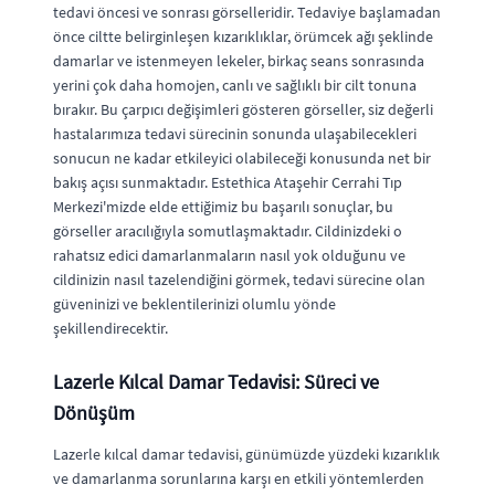
tedavi öncesi ve sonrası görselleridir. Tedaviye başlamadan
önce ciltte belirginleşen kızarıklıklar, örümcek ağı şeklinde
damarlar ve istenmeyen lekeler, birkaç seans sonrasında
yerini çok daha homojen, canlı ve sağlıklı bir cilt tonuna
bırakır. Bu çarpıcı değişimleri gösteren görseller, siz değerli
hastalarımıza tedavi sürecinin sonunda ulaşabilecekleri
sonucun ne kadar etkileyici olabileceği konusunda net bir
bakış açısı sunmaktadır. Estethica Ataşehir Cerrahi Tıp
Merkezi'mizde elde ettiğimiz bu başarılı sonuçlar, bu
görseller aracılığıyla somutlaşmaktadır. Cildinizdeki o
rahatsız edici damarlanmaların nasıl yok olduğunu ve
cildinizin nasıl tazelendiğini görmek, tedavi sürecine olan
güveninizi ve beklentilerinizi olumlu yönde
şekillendirecektir.
Lazerle Kılcal Damar Tedavisi: Süreci ve
Dönüşüm
Lazerle kılcal damar tedavisi, günümüzde yüzdeki kızarıklık
ve damarlanma sorunlarına karşı en etkili yöntemlerden