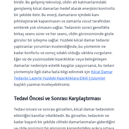
biridir. Bu gelişmiş teknoloji, cildin alt katmanlarındaki
genişlemiş kılcal damarları hedef alarak enerjisini kontrollü
bir şekilde iletir. Bu enerji, damarların içindeki kanı
pıhtılaştırarak kapanmasını ve zamanla vücut tarafından
emilerek yok olmasını sağlar. Tedavinin süreci genellikle
birkaç seans sürer ve her seans, cildin görünümünde gözle
görülür bir iyileşme sağlar. Yüzdeki kılcal damar tedavisi
yaptıranlar yorumları incelendiğinde, bu yöntemin ne
kadar konforlu ve sonuç odaklı olduğu sıklıkla vurgulanır.
Eğer siz de yüzünüzdeki kızarıklıklar veya belirginleşen
damarlar nedeniyle estetik kaygılar yaşıyorsanız, bu tedavi
yöntemiyle ilgili daha fazla bilgi edinmek için
Kılcal Damar
Tedavisi: Lazerle Yüzdeki Kızarıklıklara Etkili Çözümler
başlıklı yazımızı inceleyebilirsiniz.
Tedavi Öncesi ve Sonrası Karşılaştırması
Tedavi öncesi ve sonrası görselleri, kılcal damar tedavisinin
etkinliğini kanıtlar niteliktedir. Bu görseller, tedavinin ne
kadar başarılı bir şekilde ciltteki damarlanmaları giderdiğini
ve cilde pürüzsüz bir görünüm kazandırdığını açıkça ortaya