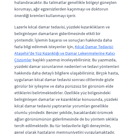
hızlandıracaktır. Bu talimatlar genellikle bölgeyi güneşten
korumayı, ağır egzersizlerden kaçınmayı ve doktorun
önerdiği kremleri kullanmayı içerir.
Lazerle kılcal damar tedavisi, yüzdeki kızarıklıkların ve
belirginleşen damarların giderilmesinde etkili bir
yöntemdir. İşlemin başarısı ve sonuçları hakkında daha
fazla bilgi edinmek isteyenler için,
Kılcal Damar Tedavisi:
Ataşehir'de Yüz Kızarıklığı ve Damar Lekenmelerine Kalıcı
Çözümler
başlıklı yazımızı inceleyebilirsiniz. Bu yazımızda,
yüzdeki damar sorunlarının nedenleri ve tedavi yöntemleri
hakkında daha detaylı bilgilere ulaşabilirsiniz. Birçok hasta,
uygulanan kılcal damar tedavisi sonrası ciltlerinde gözle
görülür bir iyileşme ve daha pürüzsüz bir görünüm elde
ettiklerini belirtmektedirler. Özellikle yüz bölgesindeki
belirginleşen damarlar ve kızarıklıklar konusunda, yüzdeki
kılcal damar tedavisi yaptıranlar yorumları genellikle
olumlu yöndedir. Benzer şekilde, bacaklardaki örümcek
ağları görünümünün giderilmesinde de bu yöntem sıklıkla
tercih edilmektedir. Bu tür tedavilerle ilgili deneyimler,
genel olarak hastaların memnuniyetini vurgulamaktadır.