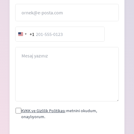
E-Posta
+1
United
States
+1
Mesaj
KVKK ve Gizlilik Politikası
metnini okudum,
onaylıyorum.