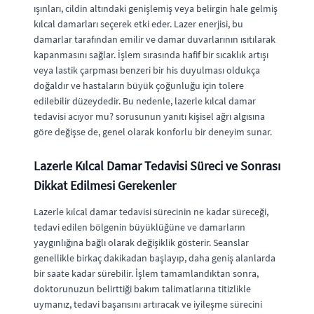
ışınları, cildin altındaki genişlemiş veya belirgin hale gelmiş
kılcal damarları seçerek etki eder. Lazer enerjisi, bu
damarlar tarafından emilir ve damar duvarlarının ısıtılarak
kapanmasını sağlar. İşlem sırasında hafif bir sıcaklık artışı
veya lastik çarpması benzeri bir his duyulması oldukça
doğaldır ve hastaların büyük çoğunluğu için tolere
edilebilir düzeydedir. Bu nedenle, lazerle kılcal damar
tedavisi acıyor mu? sorusunun yanıtı kişisel ağrı algısına
göre değişse de, genel olarak konforlu bir deneyim sunar.
Lazerle Kılcal Damar Tedavisi Süreci ve Sonrası
Dikkat Edilmesi Gerekenler
Lazerle kılcal damar tedavisi sürecinin ne kadar süreceği,
tedavi edilen bölgenin büyüklüğüne ve damarların
yaygınlığına bağlı olarak değişiklik gösterir. Seanslar
genellikle birkaç dakikadan başlayıp, daha geniş alanlarda
bir saate kadar sürebilir. İşlem tamamlandıktan sonra,
doktorunuzun belirttiği bakım talimatlarına titizlikle
uymanız, tedavi başarısını artıracak ve iyileşme sürecini