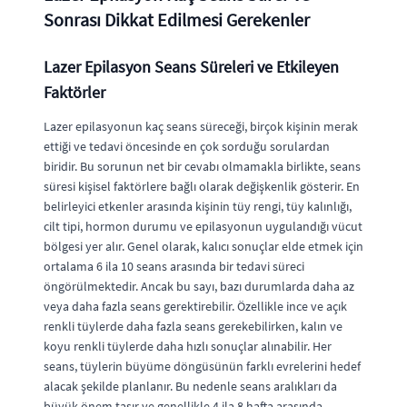
Sonrası Dikkat Edilmesi Gerekenler
Lazer Epilasyon Seans Süreleri ve Etkileyen
Faktörler
Lazer epilasyonun kaç seans süreceği, birçok kişinin merak
ettiği ve tedavi öncesinde en çok sorduğu sorulardan
biridir. Bu sorunun net bir cevabı olmamakla birlikte, seans
süresi kişisel faktörlere bağlı olarak değişkenlik gösterir. En
belirleyici etkenler arasında kişinin tüy rengi, tüy kalınlığı,
cilt tipi, hormon durumu ve epilasyonun uygulandığı vücut
bölgesi yer alır. Genel olarak, kalıcı sonuçlar elde etmek için
ortalama 6 ila 10 seans arasında bir tedavi süreci
öngörülmektedir. Ancak bu sayı, bazı durumlarda daha az
veya daha fazla seans gerektirebilir. Özellikle ince ve açık
renkli tüylerde daha fazla seans gerekebilirken, kalın ve
koyu renkli tüylerde daha hızlı sonuçlar alınabilir. Her
seans, tüylerin büyüme döngüsünün farklı evrelerini hedef
alacak şekilde planlanır. Bu nedenle seans aralıkları da
büyük önem taşır ve genellikle 4 ila 8 hafta arasında