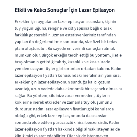
Etkili ve Kalıcı Sonuçlar İçin Lazer Epilasyon
Erkekler için uygulanan lazer epilasyon seansları, kişinin
tüy yoğunluğuna, rengine ve cilt yapısına bağlı olarak
farklılık gösterebilir. Uzman estetisyenlerimiz tarafından
yapılan ön değerlendirme sonucunda, size özel bir tedavi
planı oluşturulur. Bu sayede en verimli sonuçları almak
mümkün olur. Birçok erkeğin tercih ettiği bu yöntem, jiletle
tıraş olmanın getirdiği tahriş, kızarıklık ve kısa sürede
yeniden uzayan tüyler gibi sorunları ortadan kaldırır. Kadın
lazer epilasyon fiyatları konusundaki merakınızın yanı sıra,
erkekler için lazer epilasyonun sunduğu kalıcı çözüm
avantajı, uzun vadede daha ekonomik bir seçenek olmasını
sağlar. Bu yöntem, cildinize zarar vermeden, tüylerin
köklerine inerek etki eder ve zamanla tüy oluşumunu
durdurur. Kadın lazer epilasyon fiyatları gibi konularda
olduğu gibi, erkek lazer epilasyonunda da seanslar
sonunda elde edilen pürüzsüzlük hissi benzersizdir. Kadın
lazer epilasyon fiyatları hakkında bilgi almak isteyenler de
kliniğimizi ziyaret edebilirler. Eğer siz de istenmeyen