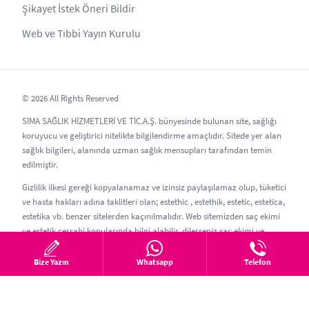
Şikayet İstek Öneri Bildir
Web ve Tıbbi Yayın Kurulu
© 2026 All Rights Reserved
SİMA SAĞLIK HİZMETLERİ VE TİC.A.Ş. bünyesinde bulunan site, sağlığı
koruyucu ve geliştirici nitelikte bilgilendirme amaçlıdır. Sitede yer alan
sağlık bilgileri, alanında uzman sağlık mensupları tarafından temin
edilmiştir.
Gizlilik ilkesi gereği kopyalanamaz ve izinsiz paylaşılamaz olup, tüketici
ve hasta hakları adına taklitleri olan; estethic , estethik, estetic, estetica,
estetika vb. benzer sitelerden kaçınılmalıdır. Web sitemizden saç ekimi
ve estetik cerrahi konularında bilgi alabilir, dilerseniz saç ekimi ve
estetik randevusu oluşturabilirsiniz.
Bize Yazın
Whatsapp
Telefon
Güncelleme Tarihi: 08.08.2026