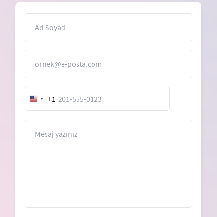
İsim
E-Posta
+1
United
States
+1
Mesaj