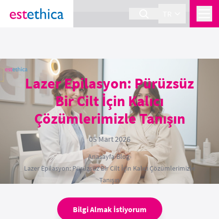
section Service {
}
TR
Lazer Epilasyon: Pürüzsüz
Bir Cilt İçin Kalıcı
Çözümlerimizle Tanışın
05 Mart 2026
Anasayfa
›
Blog
›
Lazer Epilasyon: Pürüzsüz Bir Cilt İçin Kalıcı Çözümlerimizle
Tanışın
Bilgi Almak İstiyorum