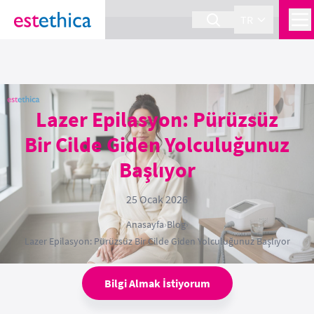
section Service {
}
TR
Lazer Epilasyon: Pürüzsüz
Bir Cilde Giden Yolculuğunuz
Başlıyor
25 Ocak 2026
Anasayfa
›
Blog
›
Lazer Epilasyon: Pürüzsüz Bir Cilde Giden Yolculuğunuz Başlıyor
Bilgi Almak İstiyorum