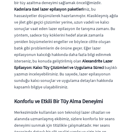
bir tüy azaltma deneyimi sağlamak önceliğimizdir.
Kadınlara özel lazer epilasyon paketleri
miz, bu
hassasiyetler düşünülerek hazırlanmıştır. Klasikleşmiş ağda
ve jilet gibi geçici çözümler yerine, uzun vadeli ve kalıcı
sonuçlar vaat eden lazer epilasyon ile tanışma zamanı. Bu
yöntem, sadece tüy köklerini hedef alarak zamanla
yeniden büyümelerini engeller ve böylece ciltte oluşan
batık gibi problemlerin de önüne geçer. Eğer lazer
epilasyonun kalıcılığı hakkında daha fazla bilgi edinmek
isterseniz, bu konuda geliştirilmiş olan
Alexandrite Lazer
Epilasyon: Kalıcı Tüy Çözümleri ve Uygulama Süreci
başlıklı
yazımızı inceleyebilirsiniz. Bu sayede, lazer epilasyonun
sunduğu kalıcı sonuçlar ve uygulama detayları hakkında
kapsamlı bilgiye ulaşabilirsiniz.
Konforlu ve Etkili Bir Tüy Alma Deneyimi
Merkezimizde kullanılan son teknoloji lazer cihazları ve
alanında uzmanlaşmış ekibimiz, sizlere konforlu bir seans
deneyimi sunmak için titizlikle çalışmaktadır. Her seans
öncesinde detaylı bir cilt analizi yapılır ve sizin için en