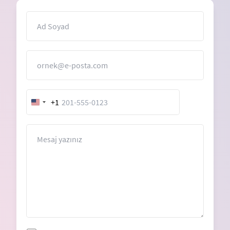
İsim
E-Posta
+1
United
States
+1
Mesaj