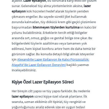
açabilir.
Lazer epilasyon
, bu sorunlara karşı etkili bir çözüm
sunar. Geleneksel tüy alma yöntemlerinin aksine,
lazer
epilasyon
kök hücreleri hedef alarak tüylerin yeniden
çıkmasını engeller. Bu sayede sürekli jilet kullanmak
zorunda kalmadan, tüy dökücü krem gibi geçici çözümlere
başvurmadan
i̇stenmeyen tüylerden kurtulma
nın kalıcı bir
yolunu bulabilirsiniz. Erkeklerin tercih ettiği bölgeler
arasında sırt, omuz, göğüs ve genital bölge öne çıkar. Bu
bölgelerdeki tüylerin azaltılması veya tamamen yok
edilmesi, hem kişisel konforu artırır hem de daha temiz bir
görünüm sağlar. Bu konuda detaylı bilgi almak isteyenler
için
Alexandrite Lazer Epilasyon ile Kalıcı Pürüzsüzlük:
Ataşehir'de Lazer Epilasyon Deneyimi
başlıklı yazımızı
inceleyebilirsiniz.
Kişiye Özel Lazer Epilasyon Süreci
Her bireyin cilt yapısı ve tüy yapısı farklıdır. Bu nedenle
lazer epilasyon
süreci kişiye özel olarak planlanır. İlk
seansta, uzman ekibimiz cilt tipinizi, tüy renginizi ve
yoğunluğunuzu analiz ederek size en uygun tedavi