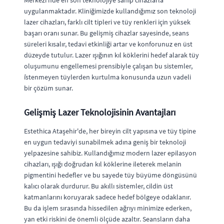
Merkezi'nde en son teknolojiye sahip cihazlarla
uygulanmaktadır. Kliniğimizde kullandığımız son teknoloji
lazer cihazları, farklı cilt tipleri ve tüy renkleri için yüksek
başarı oranı sunar. Bu gelişmiş cihazlar sayesinde, seans
süreleri kısalır, tedavi etkinliği artar ve konforunuz en üst
düzeyde tutulur. Lazer ışığının kıl köklerini hedef alarak tüy
oluşumunu engellemesi prensibiyle çalışan bu sistemler,
i̇stenmeyen tüylerden kurtulma konusunda uzun vadeli
bir çözüm sunar.
Gelişmiş Lazer Teknolojisinin Avantajları
Estethica Ataşehir'de, her bireyin cilt yapısına ve tüy tipine
en uygun tedaviyi sunabilmek adına geniş bir teknoloji
yelpazesine sahibiz. Kullandığımız modern lazer epilasyon
cihazları, ışığı doğrudan kıl köklerine ileterek melanin
pigmentini hedefler ve bu sayede tüy büyüme döngüsünü
kalıcı olarak durdurur. Bu akıllı sistemler, cildin üst
katmanlarını koruyarak sadece hedef bölgeye odaklanır.
Bu da işlem sırasında hissedilen ağrıyı minimize ederken,
yan etki riskini de önemli ölçüde azaltır. Seansların daha