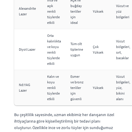
İnce ve
Açık ve
açık
buğday
Vücut ve
Alexandrite
renkli
tenliler
Yüksek
yüz
Lazer
tüylerde
için
bölgeleri
etkili
ideal
Orta
kalınlıkta
Vücut
Tüm cilt
ve koyu
Çok
bölgeleri,
Diyot Lazer
tiplerine
renkli
Yüksek
sırt,
uygun
tüylerde
bacaklar
etkili
Kalın ve
Esmer
Vücut
koyu
ve bronz
bölgeleri,
Nd:YAG
renkli
tenliler
Yüksek
yüz,
Lazer
tüylerde
için
bikini
etkili
güvenli
alanı
Bu çeşitlilik sayesinde, uzman ekibimiz her danışanın özel
ihtiyaçlarına göre kişiselleştirilmiş bir tedavi planı
oluşturur. Özellikle ince ve zorlu tüyler için sunduğumuz