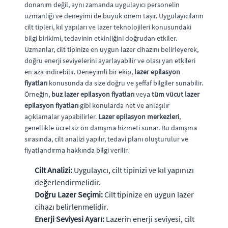
donanım değil, aynı zamanda uygulayıcı personelin
uzmanlığı ve deneyimi de büyük önem taşır. Uygulayıcıların
cilt tipleri, kıl yapıları ve lazer teknolojileri konusundaki
bilgi birikimi, tedavinin etkinliğini doğrudan etkiler.
Uzmanlar, cilt tipinize en uygun lazer cihazını belirleyerek,
doğru enerji seviyelerini ayarlayabilir ve olası yan etkileri
en aza indirebilir. Deneyimli bir ekip,
lazer epilasyon
fiyatları
konusunda da size doğru ve şeffaf bilgiler sunabilir.
Örneğin,
buz lazer epilasyon fiyatları
veya
tüm vücut lazer
epilasyon fiyatları
gibi konularda net ve anlaşılır
açıklamalar yapabilirler.
Lazer epilasyon merkezleri
,
genellikle ücretsiz ön danışma hizmeti sunar. Bu danışma
sırasında, cilt analizi yapılır, tedavi planı oluşturulur ve
fiyatlandırma hakkında bilgi verilir.
Cilt Analizi:
Uygulayıcı, cilt tipinizi ve kıl yapınızı
değerlendirmelidir.
Doğru Lazer Seçimi:
Cilt tipinize en uygun lazer
cihazı belirlenmelidir.
Enerji Seviyesi Ayarı:
Lazerin enerji seviyesi, cilt