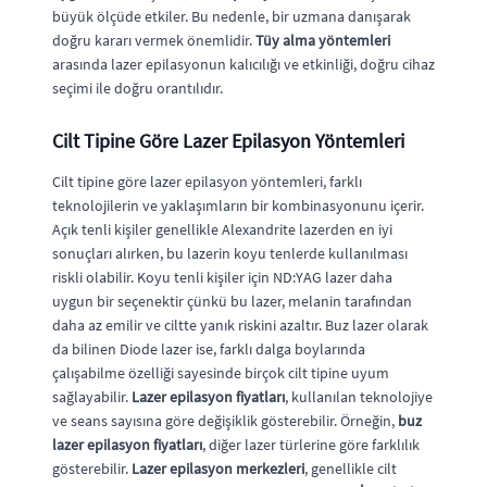
büyük ölçüde etkiler. Bu nedenle, bir uzmana danışarak
doğru kararı vermek önemlidir.
Tüy alma yöntemleri
arasında lazer epilasyonun kalıcılığı ve etkinliği, doğru cihaz
seçimi ile doğru orantılıdır.
Cilt Tipine Göre Lazer Epilasyon Yöntemleri
Cilt tipine göre lazer epilasyon yöntemleri, farklı
teknolojilerin ve yaklaşımların bir kombinasyonunu içerir.
Açık tenli kişiler genellikle Alexandrite lazerden en iyi
sonuçları alırken, bu lazerin koyu tenlerde kullanılması
riskli olabilir. Koyu tenli kişiler için ND:YAG lazer daha
uygun bir seçenektir çünkü bu lazer, melanin tarafından
daha az emilir ve ciltte yanık riskini azaltır. Buz lazer olarak
da bilinen Diode lazer ise, farklı dalga boylarında
çalışabilme özelliği sayesinde birçok cilt tipine uyum
sağlayabilir.
Lazer epilasyon fiyatları
, kullanılan teknolojiye
ve seans sayısına göre değişiklik gösterebilir. Örneğin,
buz
lazer epilasyon fiyatları
, diğer lazer türlerine göre farklılık
gösterebilir.
Lazer epilasyon merkezleri
, genellikle cilt