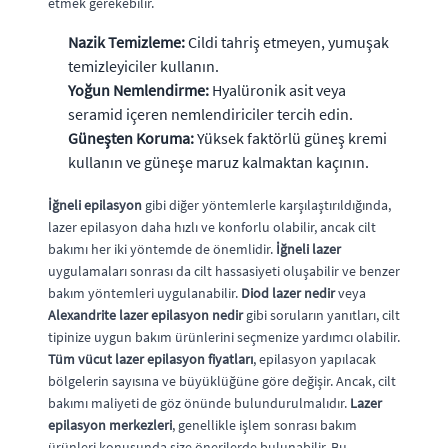
etmek gerekebilir.
Nazik Temizleme:
Cildi tahriş etmeyen, yumuşak
temizleyiciler kullanın.
Yoğun Nemlendirme:
Hyalüronik asit veya
seramid içeren nemlendiriciler tercih edin.
Güneşten Koruma:
Yüksek faktörlü güneş kremi
kullanın ve güneşe maruz kalmaktan kaçının.
İğneli epilasyon
gibi diğer yöntemlerle karşılaştırıldığında,
lazer epilasyon daha hızlı ve konforlu olabilir, ancak cilt
bakımı her iki yöntemde de önemlidir.
İğneli lazer
uygulamaları sonrası da cilt hassasiyeti oluşabilir ve benzer
bakım yöntemleri uygulanabilir.
Diod lazer nedir
veya
Alexandrite lazer epilasyon nedir
gibi soruların yanıtları, cilt
tipinize uygun bakım ürünlerini seçmenize yardımcı olabilir.
Tüm vücut lazer epilasyon fiyatları
, epilasyon yapılacak
bölgelerin sayısına ve büyüklüğüne göre değişir. Ancak, cilt
bakımı maliyeti de göz önünde bulundurulmalıdır.
Lazer
epilasyon merkezleri
, genellikle işlem sonrası bakım
ürünleri konusunda size önerilerde bulunabilir. Bu