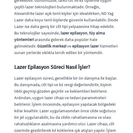
gerekebilir. Günümüzde, farklı cilt ve kıl tiplerine uygun
çeşitli lazer teknolojileri bulunmaktadır. Örneğin,
Alexandrite lazer açık tenli kişiler için idealdirken, ND Yag
Lazer daha koyu tenli kişilerde güvenle kullanılabilir. Diode
Lazer ise daha geniş bir cilt tipi yelpazesine hitap edebilir.
Bu teknolojiler sayesinde,
lazer epilasyon
,
tüy alma
yöntemleri
arasında giderek daha popüler hale
gelmektedir.
Güzellik merkezi
ve
epilasyon lazer
hizmetleri
sunan yerlerde sıklıkla tercih edilen bir yöntemdir.
Lazer Epilasyon Süreci Nasıl İşler?
Lazer epilasyon süreci, genellikle bir ön danışma ile başlar.
Bu danışmada, cilt tipi ve kıl rengi değerlendirilir, kişinin
tıbbi geçmişi gözden geçirilir ve beklentileri belirlenir.
Ardından, uygun lazer cihazı ve tedavi parametreleri
belirlenir. İşlem öncesinde, epilasyon yapılacak bölgedeki
kıllar kısaltılır. Lazer uygulamasından önce cilde soğutucu
bir jel uygulanabilir, bu da cildin rahatlamasına ve olası
rahatsızlıkların azalmasına yardımcı olur. Lazer cihazı, cilt
üzerinde gezdirilerek kıl köklerine ışık atışları yapılır. İşlem