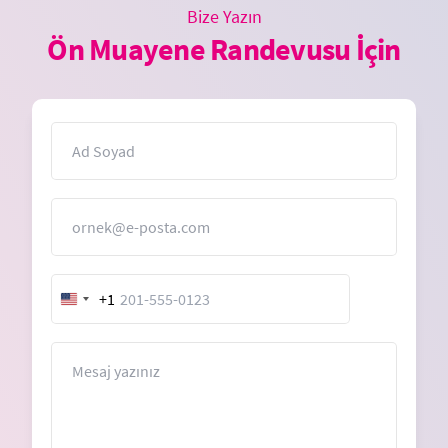
Bize Yazın
Ön Muayene Randevusu İçin
İsim
E-Posta
+1
United
States
+1
Mesaj