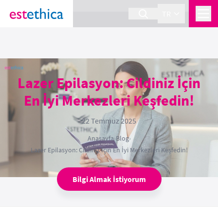
section Service {
}
TR
Lazer Epilasyon: Cildiniz İçin
En İyi Merkezleri Keşfedin!
22 Temmuz 2025
Anasayfa
›
Blog
›
Lazer Epilasyon: Cildiniz İçin En İyi Merkezleri Keşfedin!
Bilgi Almak İstiyorum