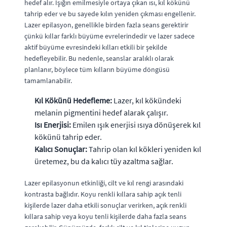
hedef alır. Işığın emilmesiyle ortaya çıkan ısı, kıl kökünü
tahrip eder ve bu sayede kılın yeniden çıkması engellenir.
Lazer epilasyon, genellikle birden fazla seans gerektirir
çünkü kıllar farklı büyüme evrelerindedir ve lazer sadece
aktif büyüme evresindeki kılları etkili bir şekilde
hedefleyebilir. Bu nedenle, seanslar aralıklı olarak
planlanır, böylece tüm kılların büyüme döngüsü
tamamlanabilir.
Kıl Kökünü Hedefleme:
Lazer, kıl kökündeki
melanin pigmentini hedef alarak çalışır.
Isı Enerjisi:
Emilen ışık enerjisi ısıya dönüşerek kıl
kökünü tahrip eder.
Kalıcı Sonuçlar:
Tahrip olan kıl kökleri yeniden kıl
üretemez, bu da kalıcı tüy azaltma sağlar.
Lazer epilasyonun etkinliği, cilt ve kıl rengi arasındaki
kontrasta bağlıdır. Koyu renkli kıllara sahip açık tenli
kişilerde lazer daha etkili sonuçlar verirken, açık renkli
kıllara sahip veya koyu tenli kişilerde daha fazla seans