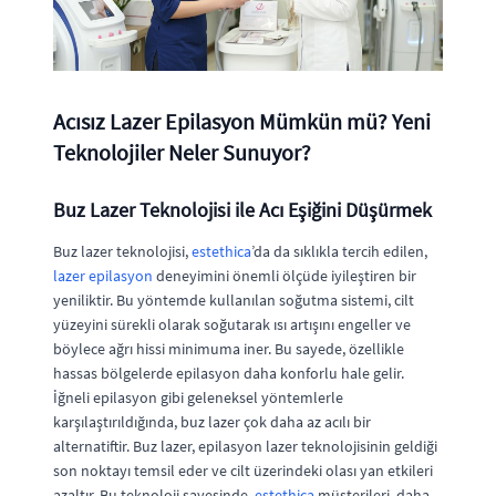
Acısız Lazer Epilasyon Mümkün mü? Yeni
Teknolojiler Neler Sunuyor?
Buz Lazer Teknolojisi ile Acı Eşiğini Düşürmek
Buz lazer teknolojisi,
estethica
’da da sıklıkla tercih edilen,
lazer epilasyon
deneyimini önemli ölçüde iyileştiren bir
yeniliktir. Bu yöntemde kullanılan soğutma sistemi, cilt
yüzeyini sürekli olarak soğutarak ısı artışını engeller ve
böylece ağrı hissi minimuma iner. Bu sayede, özellikle
hassas bölgelerde epilasyon daha konforlu hale gelir.
İğneli epilasyon gibi geleneksel yöntemlerle
karşılaştırıldığında, buz lazer çok daha az acılı bir
alternatiftir. Buz lazer, epilasyon lazer teknolojisinin geldiği
son noktayı temsil eder ve cilt üzerindeki olası yan etkileri
azaltır. Bu teknoloji sayesinde,
estethica
müşterileri, daha