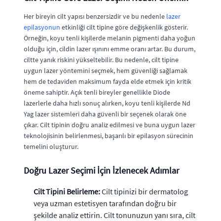
Her bireyin cilt yapısı benzersizdir ve bu nedenle
lazer
epilasyonun
etkinliği cilt tipine göre değişkenlik gösterir.
Örneğin, koyu tenli kişilerde melanin pigmenti daha yoğun
olduğu için, cildin lazer ışınını emme oranı artar. Bu durum,
ciltte yanık riskini yükseltebilir. Bu nedenle, cilt tipine
uygun lazer yöntemini seçmek, hem güvenliği sağlamak
hem de tedaviden maksimum fayda elde etmek için kritik
öneme sahiptir. Açık tenli bireyler genellikle Diode
lazerlerle daha hızlı sonuç alırken, koyu tenli kişilerde Nd
Yag lazer sistemleri daha güvenli bir seçenek olarak öne
çıkar. Cilt tipinin doğru analiz edilmesi ve buna uygun lazer
teknolojisinin belirlenmesi, başarılı bir epilasyon sürecinin
temelini oluşturur.
Doğru Lazer Seçimi İçin İzlenecek Adımlar
Cilt Tipini Belirleme:
Cilt tipinizi bir dermatolog
veya uzman estetisyen tarafından doğru bir
şekilde analiz ettirin. Cilt tonunuzun yanı sıra, cilt