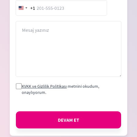
+1
United
States
+1
Mesaj
KVKK ve Gizlilik Politikası
metnini okudum,
onaylıyorum.
DEVAM ET