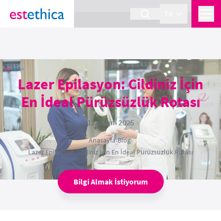
section Service {
}
TR
Lazer Epilasyon: Cildiniz İçin
En İdeal Pürüzsüzlük Rotası
12 Kasım 2025
Anasayfa
›
Blog
›
Lazer Epilasyon: Cildiniz İçin En İdeal Pürüzsüzlük Rotası
Bilgi Almak İstiyorum