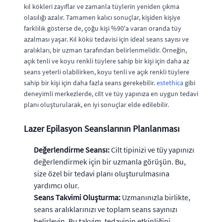
kıl kökleri zayıflar ve zamanla tüylerin yeniden çıkma
olasılığı azalır. Tamamen kalıcı sonuçlar, kişiden kişiye
farklılık gösterse de, çoğu kişi %90'a varan oranda tüy
azalması yaşar. Kıl kökü tedavisi için ideal seans sayısı ve
aralıkları, bir uzman tarafından belirlenmelidir. Örneğin,
açık tenli ve koyu renkli tüylere sahip bir kişi için daha az
seans yeterli olabilirken, koyu tenli ve açık renkli tüylere
sahip bir kişi için daha fazla seans gerekebilir.
estethica
gibi
deneyimli merkezlerde, cilt ve tüy yapınıza en uygun tedavi
planı oluşturularak, en iyi sonuçlar elde edilebilir.
Lazer Epilasyon Seanslarının Planlanması
Değerlendirme Seansı:
Cilt tipinizi ve tüy yapınızı
değerlendirmek için bir uzmanla görüşün. Bu,
size özel bir tedavi planı oluşturulmasına
yardımcı olur.
Seans Takvimi Oluşturma:
Uzmanınızla birlikte,
seans aralıklarınızı ve toplam seans sayınızı
belirleyin. Bu takvim, tedavinin etkinliğini