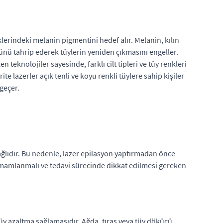
lerindeki melanin pigmentini hedef alır. Melanin, kılın
künü tahrip ederek tüylerin yeniden çıkmasını engeller.
n teknolojiler sayesinde, farklı cilt tipleri ve tüy renkleri
te lazerler açık tenli ve koyu renkli tüylere sahip kişiler
 geçer.
bağlıdır. Bu nedenle, lazer epilasyon yaptırmadan önce
tamamlanmalı ve tedavi sürecinde dikkat edilmesi gereken
tüy azaltma sağlamasıdır. Ağda, tıraş veya tüy dökücü