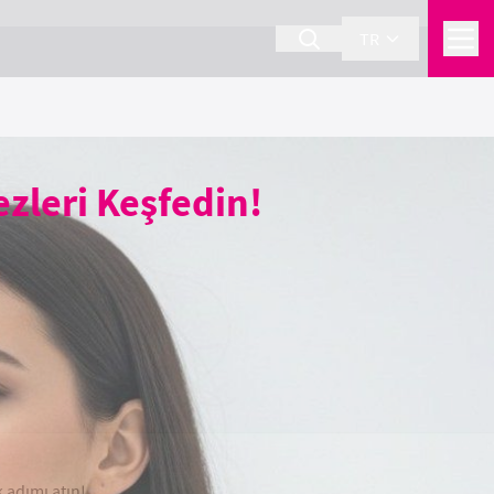
TR
ezleri Keşfedin!
k adımı atın!