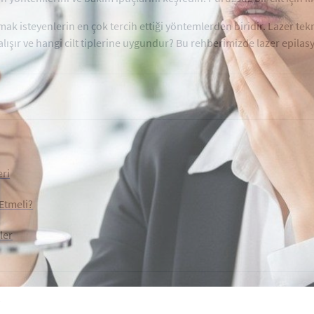
 isteyenlerin en çok tercih ettiği yöntemlerden biridir. Lazer teknol
lışır ve hangi cilt tiplerine uygundur? Bu rehberimizde lazer epilasyon
eri
Etmeli?
ler