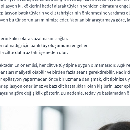
ilasyon kıl köklerini hedef alarak tüylerin yeniden çıkmasını engell
r epilasyon batık tüylerin ve cilt tahrişlerinin önlenmesine yardımcı ol
asyon bu tür sorunları minimize eder. Yapılan bir araştırmaya göre, la
erin kalıcı olarak azalmasını sağlar.
den olmadığı için batık tüy oluşumunu engeller.
sla ciltte daha az tahrişe neden olur.
adır. En önemlisi, her cilt ve tüy tipine uygun olmamasıdır. Açık ren
ansları maliyetli olabilir ve birden fazla seans gerektirebilir. Nadir d
azer epilasyon yaptırmadan önce bir uzmana danışmak, cilt tipinize uy
ilasyon önerilmez ve bazı cilt hastalıkları olan kişilerin lazer epi
sayısına göre değişiklik gösterir. Bu nedenle, tedaviye başlamadan ö