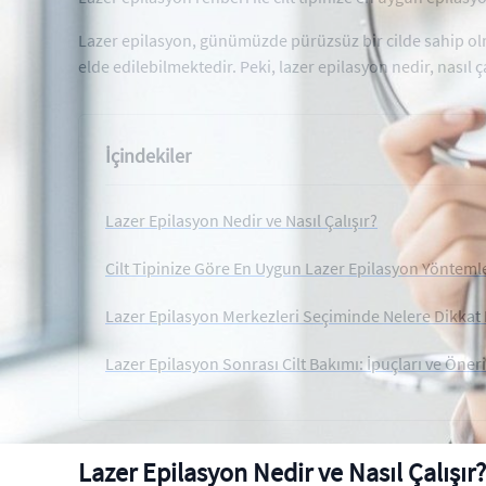
Lazer epilasyon, günümüzde pürüzsüz bir cilde sahip olmak
elde edilebilmektedir. Peki, lazer epilasyon nedir, nasıl ça
İçindekiler
Lazer Epilasyon Nedir ve Nasıl Çalışır?
Cilt Tipinize Göre En Uygun Lazer Epilasyon Yönteml
Lazer Epilasyon Merkezleri Seçiminde Nelere Dikkat 
Lazer Epilasyon Sonrası Cilt Bakımı: İpuçları ve Öneri
Lazer Epilasyon Nedir ve Nasıl Çalışır?