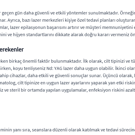
r geçen gün daha güvenli ve etkili yöntemler sunulmaktadır. Örneğin
. Ayrıca, bazı lazer merkezleri kişiye özel tedavi planları oluşturara
şımlar, lazer epilasyonun başarısını artırır ve müşteri memnuniyetin
ini ve hijyen standartlarını dikkate alarak doğru kararı vermeniz ön
erekenler
 birkaç önemli faktör bulunmaktadır. İlk olarak, cilt tipinizi ve tüy
lirken, koyu tenliyseniz Nd: YAG lazer daha uygun olabilir. İkinci ol
e sahip cihazlar, daha etkili ve güvenli sonuçlar sunar. Üçüncü olar
tolog, cilt tipinize en uygun lazer ayarlarını yaparak yan etki riski
z ve steril bir ortamda yapılan uygulamalar, enfeksiyon riskini azalt
inin yanı sıra, seanslara düzenli olarak katılmak ve tedavi sürec