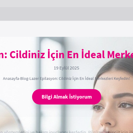
: Cildiniz İçin En İdeal Merk
19 Eylül 2025
Anasayfa
›
Blog
›
Lazer Epilasyon: Cildiniz İçin En İdeal Merkezleri Keşfedin!
Bilgi Almak İstiyorum
n yöntemlerini ve bakım ipuçlarını keşfedin. Pürüzsüz bir cilt için il