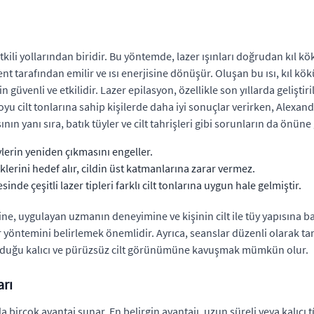
li yollarından biridir. Bu yöntemde, lazer ışınları doğrudan kıl kök
t tarafından emilir ve ısı enerjisine dönüşür. Oluşan bu ısı, kıl kö
güvenli ve etkilidir. Lazer epilasyon, özellikle son yıllarda geliştirile
u cilt tonlarına sahip kişilerde daha iyi sonuçlar verirken, Alexandri
nın yanı sıra, batık tüyler ve cilt tahrişleri gibi sorunların da önüne
üylerin yeniden çıkmasını engeller.
öklerini hedef alır, cildin üst katmanlarına zarar vermez.
sinde çeşitli lazer tipleri farklı cilt tonlarına uygun hale gelmiştir.
sine, uygulayan uzmanın deneyimine ve kişinin cilt ile tüy yapısına 
r yöntemini belirlemek önemlidir. Ayrıca, seanslar düzenli olarak 
unduğu kalıcı ve pürüzsüz cilt görünümüne kavuşmak mümkün olur.
arı
 birçok avantaj sunar. En belirgin avantajı, uzun süreli veya kalıcı 