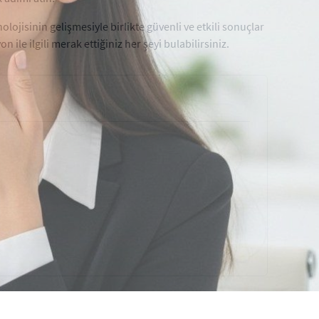
ojisinin gelişmesiyle birlikte güvenli ve etkili sonuçlar
 ile ilgili merak ettiğiniz her şeyi bulabilirsiniz.