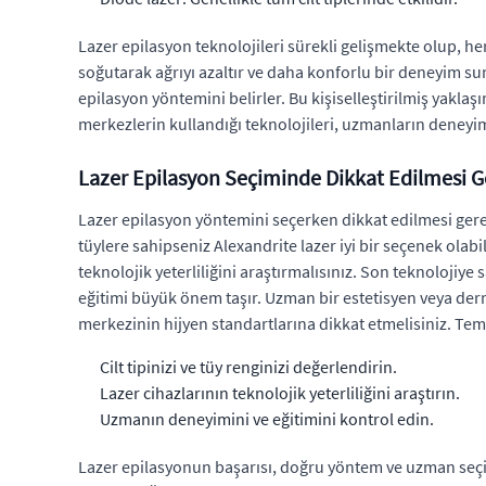
Lazer epilasyon teknolojileri sürekli gelişmekte olup, he
soğutarak ağrıyı azaltır ve daha konforlu bir deneyim sunar
epilasyon yöntemini belirler. Bu kişiselleştirilmiş yakla
merkezlerin kullandığı teknolojileri, uzmanların deneyim
Lazer Epilasyon Seçiminde Dikkat Edilmesi G
Lazer epilasyon yöntemini seçerken dikkat edilmesi gereken
tüylere sahipseniz Alexandrite lazer iyi bir seçenek olabi
teknolojik yeterliliğini araştırmalısınız. Son teknolojiy
eğitimi büyük önem taşır. Uzman bir estetisyen veya derma
merkezinin hijyen standartlarına dikkat etmelisiniz. Temi
Cilt tipinizi ve tüy renginizi değerlendirin.
Lazer cihazlarının teknolojik yeterliliğini araştırın.
Uzmanın deneyimini ve eğitimini kontrol edin.
Lazer epilasyonun başarısı, doğru yöntem ve uzman seçim