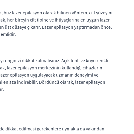
, buz lazer epilasyon olarak bilinen yöntem, cilt yüzeyini
k, her bireyin cilt tipine ve ihtiyaçlarına en uygun lazer
i en üst düzeye çıkarır. Lazer epilasyon yaptırmadan önce,
emlidir.
 renginizi dikkate almalısınız. Açık tenli ve koyu renkli
arak, lazer epilasyon merkezinin kullandığı cihazların
ak, lazer epilasyon uygulayacak uzmanın deneyimi ve
ni en aza indirebilir. Dördüncü olarak, lazer epilasyon
ır.
inde dikkat edilmesi gerekenlere uymakla da yakından