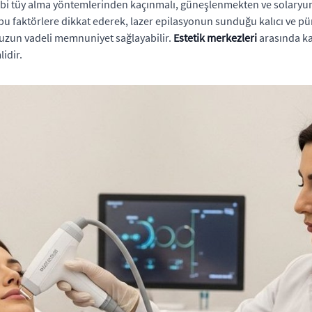
z gibi tüy alma yöntemlerinden kaçınmalı, güneşlenmekten ve solaryu
bu faktörlere dikkat ederek, lazer epilasyonun sunduğu kalıcı ve p
e uzun vadeli memnuniyet sağlayabilir.
Estetik
merkezleri
arasında ka
idir.