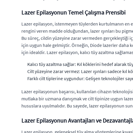
Lazer Epilasyonun Temel Çalışma Prensibi
Lazer epilasyon, istenmeyen tüylerden kurtulmanın en etki
rengini veren madde olduğundan, lazer ışınları bu pigmen
Bu süreç, cildin yüzeyine zarar vermeden gerçekleştiği için 
için uygun hale gelmiştir. Örneğin, Diode lazerler daha koy
için idealdir. Lazer epilasyon, kalıcı tüy azaltma sağlaması
Kalıcı tüy azaltma sağlar: Kıl köklerini hedef alarak t
Cilt yüzeyine zarar vermez: Lazer ışınları sadece kıl k
Farklı cilt tiplerine uygundur: Gelişen teknolojiler saye
Lazer epilasyonun başarısı, kullanılan cihazın teknoloji
mutlaka bir uzmana danışmak ve cilt tipinize uygun laze
hususlara uyulmalıdır. Bu sayede, lazer epilasyonun s
Lazer Epilasyonun Avantajları ve Dezavantajl
Lazer epilasyon, geleneksel tüy alma yöntemlerine kıyasla