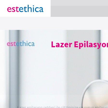
section Service {
}
Lazer Epilasyon
Lazer epilasyon rehberi ile cilt tipinize en uygun epilasyo