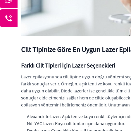
Cilt Tipinize Göre En Uygun Lazer Epi
Farklı Cilt Tipleri İçin Lazer Seçenekleri
Lazer epilasyonunda cilt tipine uygun doğru yöntemi seçmek
farklı sonuçlar verir. Örneğin, açık tenli ve koyu renkli tü
daha uygun olabilir. Diode lazerler ise genellikle tüm cilt
sonuçlar elde etmenizi sağlar hem de ciltte oluşabilecek 
epilasyon yöntemini belirlemeniz önemlidir. Unutmayın 
Alexandrite lazer: Açık ten ve koyu renkli tüyler için id
Nd: YAG lazer: Koyu cilt tonları için daha uygundur.
Diode lazer: Genellikle tüm cilt tiplerinde etkilidir.