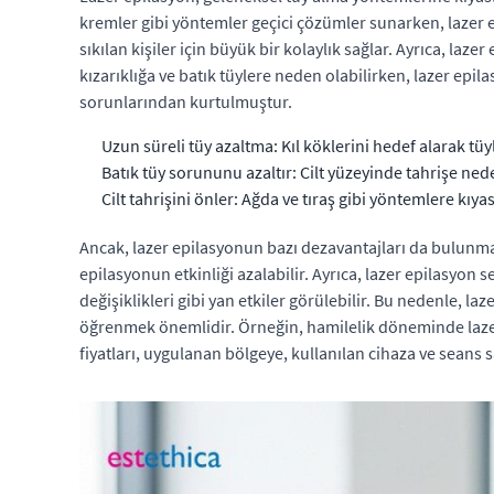
kremler gibi yöntemler geçici çözümler sunarken, lazer ep
sıkılan kişiler için büyük bir kolaylık sağlar. Ayrıca, laze
kızarıklığa ve batık tüylere neden olabilirken, lazer epil
sorunlarından kurtulmuştur.
Uzun süreli tüy azaltma: Kıl köklerini hedef alarak tüyl
Batık tüy sorununu azaltır: Cilt yüzeyinde tahrişe ne
Cilt tahrişini önler: Ağda ve tıraş gibi yöntemlere kıya
Ancak, lazer epilasyonun bazı dezavantajları da bulunmakt
epilasyonun etkinliği azalabilir. Ayrıca, lazer epilasyon se
değişiklikleri gibi yan etkiler görülebilir. Bu nedenle, l
öğrenmek önemlidir. Örneğin, hamilelik döneminde lazer ep
fiyatları, uygulanan bölgeye, kullanılan cihaza ve seans 