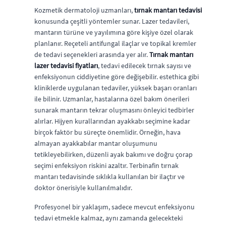
Kozmetik dermatoloji uzmanları,
tırnak mantarı tedavisi
konusunda çeşitli yöntemler sunar. Lazer tedavileri,
mantarın türüne ve yayılımına göre kişiye özel olarak
planlanır. Reçeteli antifungal ilaçlar ve topikal kremler
de tedavi seçenekleri arasında yer alır.
Tırnak mantarı
lazer tedavisi fiyatları
, tedavi edilecek tırnak sayısı ve
enfeksiyonun ciddiyetine göre değişebilir. estethica gibi
kliniklerde uygulanan tedaviler, yüksek başarı oranları
ile bilinir. Uzmanlar, hastalarına özel bakım önerileri
sunarak mantarın tekrar oluşmasını önleyici tedbirler
alırlar. Hijyen kurallarından ayakkabı seçimine kadar
birçok faktör bu süreçte önemlidir. Örneğin, hava
almayan ayakkabılar mantar oluşumunu
tetikleyebilirken, düzenli ayak bakımı ve doğru çorap
seçimi enfeksiyon riskini azaltır. Terbinafin tırnak
mantarı tedavisinde sıklıkla kullanılan bir ilaçtır ve
doktor önerisiyle kullanılmalıdır.
Profesyonel bir yaklaşım, sadece mevcut enfeksiyonu
tedavi etmekle kalmaz, aynı zamanda gelecekteki