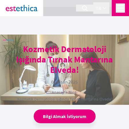
section Service {
}
TR
Kozmetik Dermatoloji
Işığında Tırnak Mantarına
Elveda!
07 Nisan 2025
Anasayfa
›
Blog
›
Kozmetik Dermatoloji Işığında Tırnak Mantarına Elveda!
Bilgi Almak İstiyorum