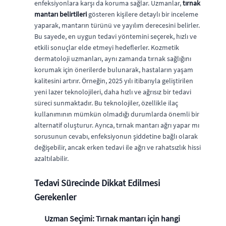
enfeksiyonlara karşı da koruma sağlar. Uzmanlar,
tırnak
mantarı belirtileri
gösteren kişilere detaylı bir inceleme
yaparak, mantarın türünü ve yayılım derecesini belirler.
Bu sayede, en uygun tedavi yöntemini seçerek, hızlı ve
etkili sonuçlar elde etmeyi hedeflerler. Kozmetik
dermatoloji uzmanları, aynı zamanda tırnak sağlığını
korumak için önerilerde bulunarak, hastaların yaşam
kalitesini artırır. Örneğin, 2025 yılı itibarıyla geliştirilen
yeni lazer teknolojileri, daha hızlı ve ağrısız bir tedavi
süreci sunmaktadır. Bu teknolojiler, özellikle ilaç
kullanımının mümkün olmadığı durumlarda önemli bir
alternatif oluşturur. Ayrıca, tırnak mantarı ağrı yapar mı
sorusunun cevabı, enfeksiyonun şiddetine bağlı olarak
değişebilir, ancak erken tedavi ile ağrı ve rahatsızlık hissi
azaltılabilir.
Tedavi Sürecinde Dikkat Edilmesi
Gerekenler
Uzman Seçimi:
Tırnak mantarı için hangi