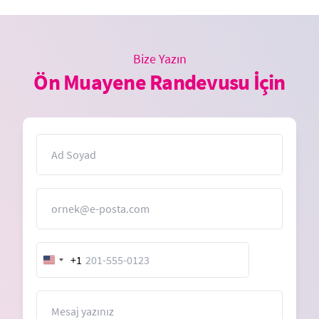
Bize Yazın
Ön Muayene Randevusu İçin
İsim
E-Posta
+1
United
States
+1
Mesaj