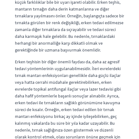
küçük farklılıklar bile bir uyarı işareti olabilir. Erken teşhis,
mantarın tırnağın daha derin katmanlarına ve diğer
tırnaklara yayılmasını önler. Örneğin, başlangıçta sadece bir
tırnakta görülen bir renk değişikliği, erken tedavi edilmezse
zamanla diğer tırnaklara da sıçrayabilir ve tedavi süreci
daha karmaşık hale gelebilir. Bu nedenle, tırnaklardaki
herhangi bir anormalliğe karşı dikkatli olmak ve
gerektiğinde bir uzmana başvurmak önemlidir.
Erken teşhisin bir diğer önemli faydası da, daha az agresif
tedavi yöntemlerinin uygulanabilmesidir. İleri evrelerdeki
tırnak mantarı enfeksiyonları genellikle daha güçlü ilaçlar
veya hatta cerrahi müdahale gerektirebilirken, erken
evrelerde topikal antifungal ilaçlar veya lazer tedavisi gibi
daha hafif yöntemlerle başarılı sonuçlar alınabilir. Ayrıca,
erken tedavi ile tırnakların sağlıklı görünümüne kavuşma
süreci de kısalır. Örneğin, erken tedavi edilen bir tırnak
mantarı enfeksiyonu birkaç ay içinde iyileşebilirken, geç
kalınmış vakalarda bu süre bir yıla kadar uzayabilir. Bu
nedenle, tırnak sağlığınıza özen göstermek ve düzenli
olarak kontrol etmek, olası sorunların önüne geçmek için