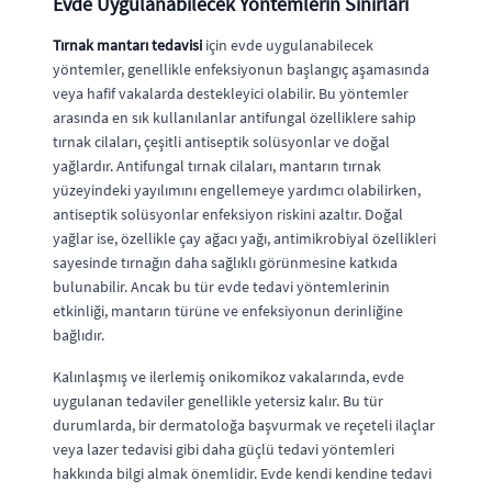
Evde Uygulanabilecek Yöntemlerin Sınırları
Tırnak mantarı tedavisi
için evde uygulanabilecek
yöntemler, genellikle enfeksiyonun başlangıç aşamasında
veya hafif vakalarda destekleyici olabilir. Bu yöntemler
arasında en sık kullanılanlar antifungal özelliklere sahip
tırnak cilaları, çeşitli antiseptik solüsyonlar ve doğal
yağlardır. Antifungal tırnak cilaları, mantarın tırnak
yüzeyindeki yayılımını engellemeye yardımcı olabilirken,
antiseptik solüsyonlar enfeksiyon riskini azaltır. Doğal
yağlar ise, özellikle çay ağacı yağı, antimikrobiyal özellikleri
sayesinde tırnağın daha sağlıklı görünmesine katkıda
bulunabilir. Ancak bu tür evde tedavi yöntemlerinin
etkinliği, mantarın türüne ve enfeksiyonun derinliğine
bağlıdır.
Kalınlaşmış ve ilerlemiş onikomikoz vakalarında, evde
uygulanan tedaviler genellikle yetersiz kalır. Bu tür
durumlarda, bir dermatoloğa başvurmak ve reçeteli ilaçlar
veya lazer tedavisi gibi daha güçlü tedavi yöntemleri
hakkında bilgi almak önemlidir. Evde kendi kendine tedavi