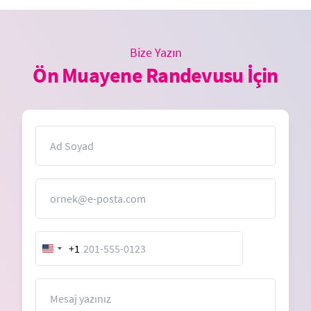
Bize Yazın
Ön Muayene Randevusu İçin
İsim
E-Posta
+1
United
States
+1
Mesaj