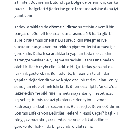
silinirler. Dövmenin bulunduğu bölge de önemlidir; çünkü
bazı cilt bölgeleri diğerlerine göre lazer tedavisine daha iyi
yanıt verir.
Tedavi aralıkları da
dövme sildirme
sürecinin önemli bir
parçasıdır. Genellikle, seanslar arasında 6-8 hafta gibi bir
süre bırakılması önerilir. Bu süre, cildin iyileşmesi ve
vücudun parçalanan mürekkep pigmentlerini atması için
gereklidir. Daha kısa aralıklarla yapılan tedaviler, cildin
zarar görmesine ve iyileşme sürecinin uzamasına neden
olabilir. Her bireyin cildi farklı olduğu. tedaviye yanıt da
farklılık gösterebilir. Bu nedenle, bir uzman tarafından
yapılan değerlendirme ve kişiye özel bir tedavi planı, en iyi
sonuçları elde etmek için kritik öneme sahiptir. Ankara'da
lazerle dövme sildirme
hizmeti arayanlar için estethica,
kişiselleştirilmiş tedavi planları ve deneyimli uzman
kadrosuyla ideal bir seçenektir. Bu süreçte, Dövme Sildirme
Sonrası Enfeksiyon Belirtileri Nelerdir, Nasıl Geçer? başlıklı
blog yazımızı okuyarak tedavi sonrası dikkat edilmesi
gerekenler hakkında bilgi sahibi olabilirsiniz.