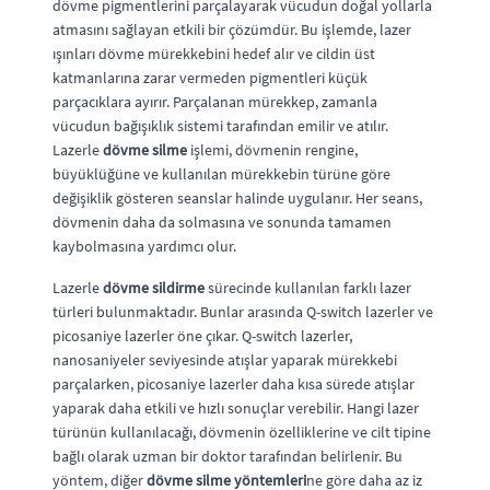
dövme pigmentlerini parçalayarak vücudun doğal yollarla
atmasını sağlayan etkili bir çözümdür. Bu işlemde, lazer
ışınları dövme mürekkebini hedef alır ve cildin üst
katmanlarına zarar vermeden pigmentleri küçük
parçacıklara ayırır. Parçalanan mürekkep, zamanla
vücudun bağışıklık sistemi tarafından emilir ve atılır.
Lazerle
dövme silme
işlemi, dövmenin rengine,
büyüklüğüne ve kullanılan mürekkebin türüne göre
değişiklik gösteren seanslar halinde uygulanır. Her seans,
dövmenin daha da solmasına ve sonunda tamamen
kaybolmasına yardımcı olur.
Lazerle
dövme sildirme
sürecinde kullanılan farklı lazer
türleri bulunmaktadır. Bunlar arasında Q-switch lazerler ve
picosaniye lazerler öne çıkar. Q-switch lazerler,
nanosaniyeler seviyesinde atışlar yaparak mürekkebi
parçalarken, picosaniye lazerler daha kısa sürede atışlar
yaparak daha etkili ve hızlı sonuçlar verebilir. Hangi lazer
türünün kullanılacağı, dövmenin özelliklerine ve cilt tipine
bağlı olarak uzman bir doktor tarafından belirlenir. Bu
yöntem, diğer
dövme silme yöntemleri
ne göre daha az iz