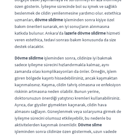
özen gösterin. İyileşme sürecinde bol su içmek ve sağlıklı
beslenmek de cildin yenilenmesine yardımcı olur. estethica
uzmanları,
dövme sildirme
işleminden sonra kişiye özel
bakım önerileri sunarak, en iyi sonuçların alınmasına
katkıda bulunur. Ankara'da
lazerle dövme sildirme
hizmeti
veren estethica, tedavi sonrası bakım konusunda da size
destek olacaktır.
Dövme sildirme
işleminden sonra, cildinize iyi bakmak
sadece iyileşme sürecini hızlandırmakla kalmaz, aynı
zamanda olası komplikasyonları da önler. Örneğin, işlem
gören bölgede kaşıntı hissedebilirsiniz, ancak kaşımaktan
kaçınmalısınız. Kaşıma, cildin tahriş olmasına ve enfeksiyon
riskinin artmasına neden olabilir. Bunun yerine,
doktorunuzun önerdiği yatıştırıcı kremleri kullanabilirsiniz.
Ayrıca, dar giysiler giymekten kaçınarak, cildin hava
almasını sağlayın. Güneşlenmek veya solaryuma girmek de
iyileşme sürecini olumsuz etkileyebilir, bu nedenle bu
aktivitelerden kaçınmak önemlidir.
Dövme silme
işleminden sonra cildinize özen göstermek, uzun vadede