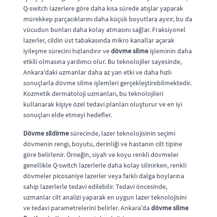
Q-switch lazerlere göre daha kısa sürede atışlar yaparak
mürekkep parçacıklarını daha küçük boyutlara ayırır, bu da
vücudun bunları daha kolay atmasını sağlar. Fraksiyonel
lazerler, cildin üst tabakasında mikro kanallar açarak
iyileşme sürecini hızlandırır ve
dövme silme
işleminin daha
etkili olmasına yardımcı olur. Bu teknolojiler sayesinde,
Ankara'daki uzmanlar daha az yan etki ve daha hızlı
sonuçlarla dövme silme işlemleri gerçekleştirebilmektedir.
Kozmetik dermatoloji uzmanları, bu teknolojileri
kullanarak kişiye özel tedavi planları oluşturur ve en iyi
sonuçları elde etmeyi hedefler.
Dövme sildirme
sürecinde, lazer teknolojisinin seçimi
dövmenin rengi, boyutu, derinliği ve hastanın cilt tipine
göre belirlenir. Örneğin, siyah ve koyu renkli dövmeler
genellikle Q-switch lazerlerle daha kolay silinirken, renkli
dövmeler picosaniye lazerler veya farklı dalga boylarına
sahip lazerlerle tedavi edilebilir. Tedavi öncesinde,
uzmanlar cilt analizi yaparak en uygun lazer teknolojisini
ve tedavi parametrelerini belirler. Ankara'da
dövme silme