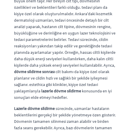
büyük önem taşır. Her bireyin cilt tipi, dövmesinin
özellikleri ve beklentileri farklı olduğu. tedavi planı da
kişiye özel olarak oluşturulmalıdır. Ankara'daki kozmetik
dermatoloji uzmanları, tedavi öncesinde detaylı bir cilt
analizi yaparak, hastanın cilt tipine, dövmesinin rengine,
büyüklüğüne ve derinliğine en uygun lazer teknolojisini ve
tedavi parametrelerini belirler. Tedavi sürecinde, cildin
reaksiyonları yakından takip edilir ve gerektiğinde tedavi
planında ayarlamalar yapılır. Örneğin, hassas ciltli kişilerde
daha düşük enerji seviyeleri kullanılırken, daha kalın ciltli
kişilerde daha yüksek enerji seviyeleri kullanılabilir. Ayrıca,
dövme sildirme sonrası
cilt bakımı da kişiye özel olarak
planlanır ve cildin hızlı ve sağlıklı bir şekilde iyileşmesi
sağlanır. estethica gibi klinikler, kişiye özel tedavi
yaklaşımlarıyla
lazerle dövme sildirme
konusunda en iyi
sonuçları elde etmeyi hedefler.
Lazerle dövme sildirme
sürecinde, uzmanlar hastaların
beklentilerini gerçekçi bir şekilde yönetmeye özen gösterir.
Dövmenin tamamen silinmesi zaman alabilir ve birden
fazla seans gerekebilir. Ayrıca, bazı dövmelerin tamamen