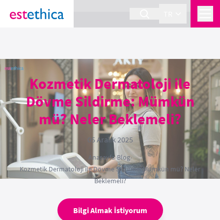
section Service {
}
TR
Kozmetik Dermatoloji ile
Dövme Sildirme: Mümkün
mü? Neler Beklemeli?
05 Aralık 2025
Anasayfa
›
Blog
›
Kozmetik Dermatoloji ile Dövme Sildirme: Mümkün mü? Neler
Beklemeli?
Bilgi Almak İstiyorum