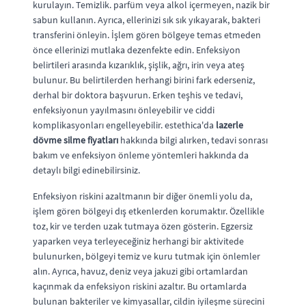
kurulayın. Temizlik. parfüm veya alkol içermeyen, nazik bir
sabun kullanın. Ayrıca, ellerinizi sık sık yıkayarak, bakteri
transferini önleyin. İşlem gören bölgeye temas etmeden
önce ellerinizi mutlaka dezenfekte edin. Enfeksiyon
belirtileri arasında kızarıklık, şişlik, ağrı, irin veya ateş
bulunur. Bu belirtilerden herhangi birini fark ederseniz,
derhal bir doktora başvurun. Erken teşhis ve tedavi,
enfeksiyonun yayılmasını önleyebilir ve ciddi
komplikasyonları engelleyebilir. estethica'da
lazerle
dövme silme fiyatları
hakkında bilgi alırken, tedavi sonrası
bakım ve enfeksiyon önleme yöntemleri hakkında da
detaylı bilgi edinebilirsiniz.
Enfeksiyon riskini azaltmanın bir diğer önemli yolu da,
işlem gören bölgeyi dış etkenlerden korumaktır. Özellikle
toz, kir ve terden uzak tutmaya özen gösterin. Egzersiz
yaparken veya terleyeceğiniz herhangi bir aktivitede
bulunurken, bölgeyi temiz ve kuru tutmak için önlemler
alın. Ayrıca, havuz, deniz veya jakuzi gibi ortamlardan
kaçınmak da enfeksiyon riskini azaltır. Bu ortamlarda
bulunan bakteriler ve kimyasallar, cildin iyileşme sürecini