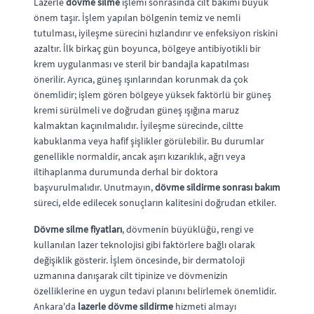
Lazerle
dövme silme
işlemi sonrasında cilt bakımı büyük
önem taşır. İşlem yapılan bölgenin temiz ve nemli
tutulması, iyileşme sürecini hızlandırır ve enfeksiyon riskini
azaltır. İlk birkaç gün boyunca, bölgeye antibiyotikli bir
krem uygulanması ve steril bir bandajla kapatılması
önerilir. Ayrıca, güneş ışınlarından korunmak da çok
önemlidir; işlem gören bölgeye yüksek faktörlü bir güneş
kremi sürülmeli ve doğrudan güneş ışığına maruz
kalmaktan kaçınılmalıdır. İyileşme sürecinde, ciltte
kabuklanma veya hafif şişlikler görülebilir. Bu durumlar
genellikle normaldir, ancak aşırı kızarıklık, ağrı veya
iltihaplanma durumunda derhal bir doktora
başvurulmalıdır. Unutmayın,
dövme sildirme sonrası bakım
süreci, elde edilecek sonuçların kalitesini doğrudan etkiler.
Dövme silme fiyatları
, dövmenin büyüklüğü, rengi ve
kullanılan lazer teknolojisi gibi faktörlere bağlı olarak
değişiklik gösterir. İşlem öncesinde, bir dermatoloji
uzmanına danışarak cilt tipinize ve dövmenizin
özelliklerine en uygun tedavi planını belirlemek önemlidir.
Ankara'da
lazerle dövme sildirme
hizmeti almayı