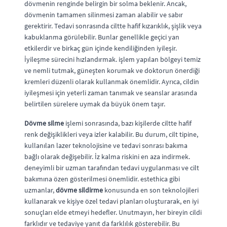
dövmenin renginde belirgin bir solma beklenir. Ancak,
dövmenin tamamen silinmesi zaman alabilir ve sabır
gerektirir. Tedavi sonrasında ciltte hafif kızarıklık, şişlik veya
kabuklanma görülebilir. Bunlar genellikle geçici yan
etkilerdir ve birkaç gün içinde kendiliğinden iyileşir.
İyileşme sürecini hızlandırmak. işlem yapılan bölgeyi temiz
ve nemli tutmak, güneşten korumak ve doktorun önerdiği
kremleri düzenli olarak kullanmak önemlidir. Ayrıca, cildin
iyileşmesi için yeterli zaman tanımak ve seanslar arasında
belirtilen sürelere uymak da büyük önem taşır.
Dövme silme
işlemi sonrasında, bazı kişilerde ciltte hafif
renk değişiklikleri veya izler kalabilir. Bu durum, cilt tipine,
kullanılan lazer teknolojisine ve tedavi sonrası bakıma
bağlı olarak değişebilir. İz kalma riskini en aza indirmek.
deneyimli bir uzman tarafından tedavi uygulanması ve cilt
bakımına özen gösterilmesi önemlidir. estethica gibi
uzmanlar,
dövme sildirme
konusunda en son teknolojileri
kullanarak ve kişiye özel tedavi planları oluşturarak, en iyi
sonuçları elde etmeyi hedefler. Unutmayın, her bireyin cildi
farklıdır ve tedaviye yanıt da farklılık gösterebilir. Bu