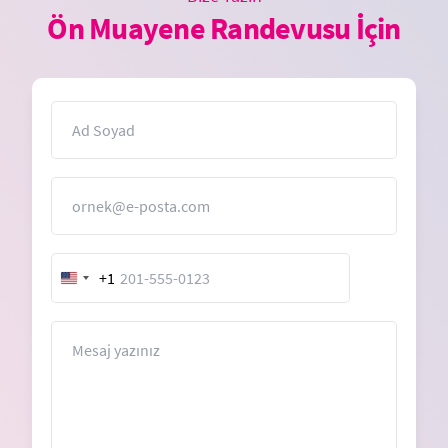
Ön Muayene Randevusu İçin
İsim
E-Posta
+1
United
States
+1
Mesaj