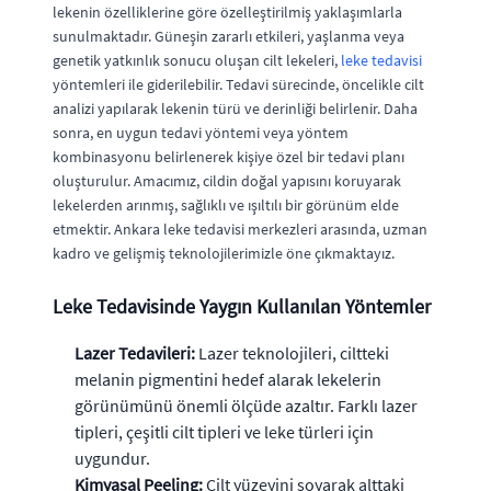
lekenin özelliklerine göre özelleştirilmiş yaklaşımlarla
sunulmaktadır. Güneşin zararlı etkileri, yaşlanma veya
genetik yatkınlık sonucu oluşan cilt lekeleri,
leke tedavisi
yöntemleri ile giderilebilir. Tedavi sürecinde, öncelikle cilt
analizi yapılarak lekenin türü ve derinliği belirlenir. Daha
sonra, en uygun tedavi yöntemi veya yöntem
kombinasyonu belirlenerek kişiye özel bir tedavi planı
oluşturulur. Amacımız, cildin doğal yapısını koruyarak
lekelerden arınmış, sağlıklı ve ışıltılı bir görünüm elde
etmektir. Ankara leke tedavisi merkezleri arasında, uzman
kadro ve gelişmiş teknolojilerimizle öne çıkmaktayız.
Leke Tedavisinde Yaygın Kullanılan Yöntemler
Lazer Tedavileri:
Lazer teknolojileri, ciltteki
melanin pigmentini hedef alarak lekelerin
görünümünü önemli ölçüde azaltır. Farklı lazer
tipleri, çeşitli cilt tipleri ve leke türleri için
uygundur.
Kimyasal Peeling:
Cilt yüzeyini soyarak alttaki