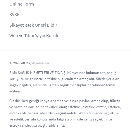
Online Form
KVKK
Şikayet İstek Öneri Bildir
Web ve Tıbbi Yayın Kurulu
© 2026 All Rights Reserved
SİMA SAĞLIK HİZMETLERİ VE TİC.A.Ş. bünyesinde bulunan site, sağlığı
koruyucu ve geliştirici nitelikte bilgilendirme amaçlıdır. Sitede yer alan
sağlık bilgileri, alanında uzman sağlık mensupları tarafından temin
edilmiştir.
Gizlilik ilkesi gereği kopyalanamaz ve izinsiz paylaşılamaz olup, tüketici
ve hasta hakları adına taklitleri olan; estethic , estethik, estetic, estetica,
estetika vb. benzer sitelerden kaçınılmalıdır. Web sitemizden saç ekimi
ve estetik cerrahi konularında bilgi alabilir, dilerseniz saç ekimi ve
estetik randevusu oluşturabilirsiniz.