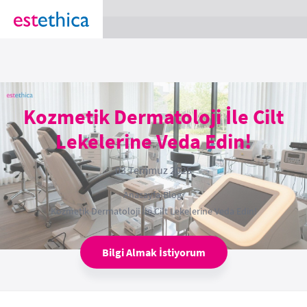
section Service {
}
Kozmetik Dermatoloji İle Cilt
Lekelerine Veda Edin!
03 Temmuz 2025
Anasayfa
›
Blog
›
Kozmetik Dermatoloji İle Cilt Lekelerine Veda Edin!
Bilgi Almak İstiyorum