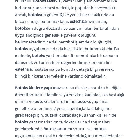
kullanılır.
Botoks tedavisi
, cerrahi bir işlem olmaması ve
hızlı sonuçlar vermesi nedeniyle popüler bir seçenektir.
Ancak,
botoks
un güvenliği ve yan etkileri hakkında da
birçok endişe bulunmaktadır.
estethica
uzmanları,
botoks
un doğru dozlarda ve uzman hekimler tarafından
uygulandığında genellikle güvenli olduğunu
belirtmektedir. Yine de, her tıbbi işlemde olduğu gibi,
botoks
uygulamasında da bazı riskler bulunmaktadır. Bu
nedenle,
botoks
yaptırmadan önce mutlaka bir uzmana
danışmak ve tüm riskleri değerlendirmek önemlidir.
estethica
, hastalarına bu konuda detaylı bilgi vererek,
bilinçli bir karar vermelerine yardımcı olmaktadır.
Botoks kimlere yapılmaz
sorusu da sıkça sorulan bir diğer
önemli sorudur. Hamile veya emziren kadınlar, kas hastalığı
olanlar ve
botoks
alerjisi olanlara
botoks
yapılması
genellikle önerilmez. Ayrıca, bazı ilaçlarla etkileşime
girebileceği için, düzenli olarak ilaç kullanan kişilerin de
botoks
yaptırmadan önce doktorlarına danışmaları
gerekmektedir.
Botoks acıtır mı
sorusu ise,
botoks
uygulamasının nasıl bir deneyim olduğunu merak edenler