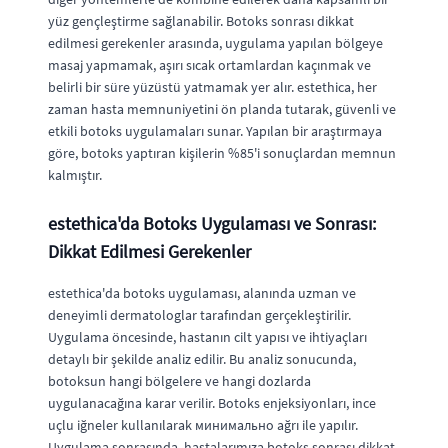
yüz gençleştirme sağlanabilir. Botoks sonrası dikkat
edilmesi gerekenler arasında, uygulama yapılan bölgeye
masaj yapmamak, aşırı sıcak ortamlardan kaçınmak ve
belirli bir süre yüzüstü yatmamak yer alır. estethica, her
zaman hasta memnuniyetini ön planda tutarak, güvenli ve
etkili botoks uygulamaları sunar. Yapılan bir araştırmaya
göre, botoks yaptıran kişilerin %85'i sonuçlardan memnun
kalmıştır.
estethica'da Botoks Uygulaması ve Sonrası:
Dikkat Edilmesi Gerekenler
estethica'da botoks uygulaması, alanında uzman ve
deneyimli dermatologlar tarafından gerçekleştirilir.
Uygulama öncesinde, hastanın cilt yapısı ve ihtiyaçları
detaylı bir şekilde analiz edilir. Bu analiz sonucunda,
botoksun hangi bölgelere ve hangi dozlarda
uygulanacağına karar verilir. Botoks enjeksiyonları, ince
uçlu iğneler kullanılarak минимально ağrı ile yapılır.
Uygulama sonrasında, hastalarımıza botoks sonrası dikkat