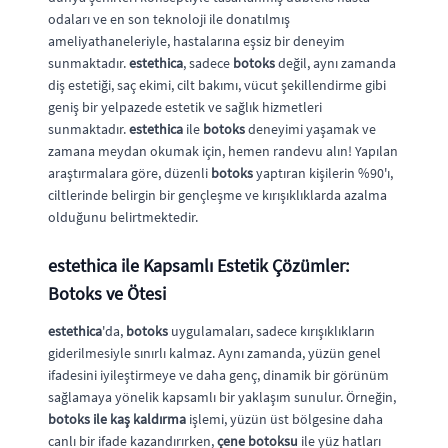
odaları ve en son teknoloji ile donatılmış
ameliyathaneleriyle, hastalarına eşsiz bir deneyim
sunmaktadır.
estethica
, sadece
botoks
değil, aynı zamanda
diş estetiği, saç ekimi, cilt bakımı, vücut şekillendirme gibi
geniş bir yelpazede estetik ve sağlık hizmetleri
sunmaktadır.
estethica
ile
botoks
deneyimi yaşamak ve
zamana meydan okumak için, hemen randevu alın! Yapılan
araştırmalara göre, düzenli
botoks
yaptıran kişilerin %90'ı,
ciltlerinde belirgin bir gençleşme ve kırışıklıklarda azalma
olduğunu belirtmektedir.
estethica ile Kapsamlı Estetik Çözümler:
Botoks ve Ötesi
estethica
'da,
botoks
uygulamaları, sadece kırışıklıkların
giderilmesiyle sınırlı kalmaz. Aynı zamanda, yüzün genel
ifadesini iyileştirmeye ve daha genç, dinamik bir görünüm
sağlamaya yönelik kapsamlı bir yaklaşım sunulur. Örneğin,
botoks ile kaş kaldırma
işlemi, yüzün üst bölgesine daha
canlı bir ifade kazandırırken,
çene botoksu
ile yüz hatları