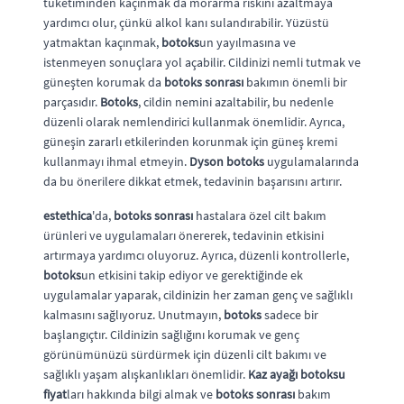
tüketiminden kaçınmak da morarma riskini azaltmaya
yardımcı olur, çünkü alkol kanı sulandırabilir. Yüzüstü
yatmaktan kaçınmak,
botoks
un yayılmasına ve
istenmeyen sonuçlara yol açabilir. Cildinizi nemli tutmak ve
güneşten korumak da
botoks sonrası
bakımın önemli bir
parçasıdır.
Botoks
, cildin nemini azaltabilir, bu nedenle
düzenli olarak nemlendirici kullanmak önemlidir. Ayrıca,
güneşin zararlı etkilerinden korunmak için güneş kremi
kullanmayı ihmal etmeyin.
Dyson botoks
uygulamalarında
da bu önerilere dikkat etmek, tedavinin başarısını artırır.
estethica
'da,
botoks sonrası
hastalara özel cilt bakım
ürünleri ve uygulamaları önererek, tedavinin etkisini
artırmaya yardımcı oluyoruz. Ayrıca, düzenli kontrollerle,
botoks
un etkisini takip ediyor ve gerektiğinde ek
uygulamalar yaparak, cildinizin her zaman genç ve sağlıklı
kalmasını sağlıyoruz. Unutmayın,
botoks
sadece bir
başlangıçtır. Cildinizin sağlığını korumak ve genç
görünümünüzü sürdürmek için düzenli cilt bakımı ve
sağlıklı yaşam alışkanlıkları önemlidir.
Kaz ayağı botoksu
fiyat
ları hakkında bilgi almak ve
botoks sonrası
bakım