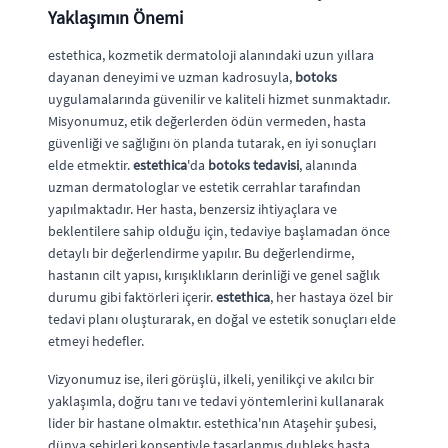
Yaklaşımın Önemi
estethica, kozmetik dermatoloji alanındaki uzun yıllara
dayanan deneyimi ve uzman kadrosuyla,
botoks
uygulamalarında güvenilir ve kaliteli hizmet sunmaktadır.
Misyonumuz, etik değerlerden ödün vermeden, hasta
güvenliği ve sağlığını ön planda tutarak, en iyi sonuçları
elde etmektir.
estethica
'da
botoks tedavisi
, alanında
uzman dermatologlar ve estetik cerrahlar tarafından
yapılmaktadır. Her hasta, benzersiz ihtiyaçlara ve
beklentilere sahip olduğu için, tedaviye başlamadan önce
detaylı bir değerlendirme yapılır. Bu değerlendirme,
hastanın cilt yapısı, kırışıklıkların derinliği ve genel sağlık
durumu gibi faktörleri içerir.
estethica
, her hastaya özel bir
tedavi planı oluşturarak, en doğal ve estetik sonuçları elde
etmeyi hedefler.
Vizyonumuz ise, ileri görüşlü, ilkeli, yenilikçi ve akılcı bir
yaklaşımla, doğru tanı ve tedavi yöntemlerini kullanarak
lider bir hastane olmaktır. estethica'nın Ataşehir şubesi,
dünya şehirleri konseptiyle tasarlanmış dubleks hasta