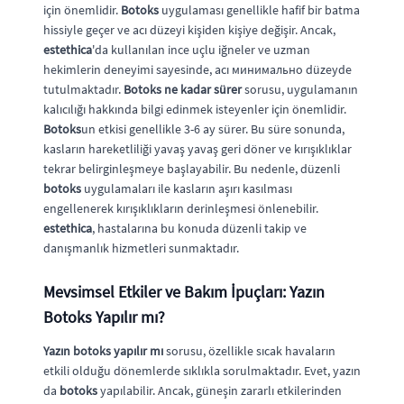
için önemlidir.
Botoks
uygulaması genellikle hafif bir batma
hissiyle geçer ve acı düzeyi kişiden kişiye değişir. Ancak,
estethica
'da kullanılan ince uçlu iğneler ve uzman
hekimlerin deneyimi sayesinde, acı минимально düzeyde
tutulmaktadır.
Botoks ne kadar sürer
sorusu, uygulamanın
kalıcılığı hakkında bilgi edinmek isteyenler için önemlidir.
Botoks
un etkisi genellikle 3-6 ay sürer. Bu süre sonunda,
kasların hareketliliği yavaş yavaş geri döner ve kırışıklıklar
tekrar belirginleşmeye başlayabilir. Bu nedenle, düzenli
botoks
uygulamaları ile kasların aşırı kasılması
engellenerek kırışıklıkların derinleşmesi önlenebilir.
estethica
, hastalarına bu konuda düzenli takip ve
danışmanlık hizmetleri sunmaktadır.
Mevsimsel Etkiler ve Bakım İpuçları: Yazın
Botoks Yapılır mı?
Yazın botoks yapılır mı
sorusu, özellikle sıcak havaların
etkili olduğu dönemlerde sıklıkla sorulmaktadır. Evet, yazın
da
botoks
yapılabilir. Ancak, güneşin zararlı etkilerinden