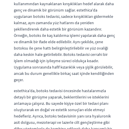
kullanımından kaynaklanan kırışıklıkları hedef alarak daha
genç ve dinamik bir görünüm sağlar. estethica'da
uygulanan botoks tedavisi, sadece kırışıklıkları gidermekle
kalmaz, aynı zamanda yüz hatlarını da yeniden
şekillendirerek daha estetik bir görünüm kazandırır.
Örneğin, botoks ile kaş kaldırma işlemi yapılarak daha genç
ve dinamik bir ifade elde edilebilir. Aynı şekilde, çene
botoksu ile çene hattı belirginleştirilebilir ve yüz ovaliği
daha keskin hale getirilebilir. Botoks tedavisi cerrahi bir
işlem olmadığı için iyileşme süreci oldukça kısadır.
Uygulama sonrasında hafif kızarıklık veya şişlik görülebilir,
ancak bu durum genellikle birkaç saat içinde kendiliğinden
geçer.
estethica'da, botoks tedavisi öncesinde hastalarımızla
detaylı bir görüşme yaparak, beklentilerini ve isteklerini
anlamaya çalışırız. Bu sayede kişiye özel bir tedavi planı
oluşturarak en doğal ve estetik sonuçları elde etmeyi
hedefleriz. Ayrıca, botoks tedavisinin yanı sıra hyaluronik
asit dolgusu, mezoterapi ve lazerle cilt gençleştirme gibi
diğer yöntemlerle de kombine edilerek daha kapsamlı bir