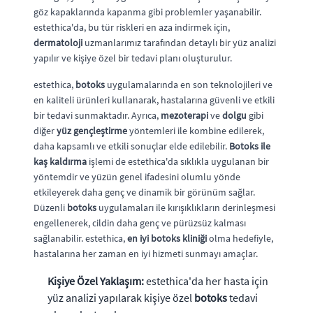
göz kapaklarında kapanma gibi problemler yaşanabilir.
estethica'da, bu tür riskleri en aza indirmek için,
dermatoloji
uzmanlarımız tarafından detaylı bir yüz analizi
yapılır ve kişiye özel bir tedavi planı oluşturulur.
estethica,
botoks
uygulamalarında en son teknolojileri ve
en kaliteli ürünleri kullanarak, hastalarına güvenli ve etkili
bir tedavi sunmaktadır. Ayrıca,
mezoterapi
ve
dolgu
gibi
diğer
yüz gençleştirme
yöntemleri ile kombine edilerek,
daha kapsamlı ve etkili sonuçlar elde edilebilir.
Botoks ile
kaş kaldırma
işlemi de estethica'da sıklıkla uygulanan bir
yöntemdir ve yüzün genel ifadesini olumlu yönde
etkileyerek daha genç ve dinamik bir görünüm sağlar.
Düzenli
botoks
uygulamaları ile kırışıklıkların derinleşmesi
engellenerek, cildin daha genç ve pürüzsüz kalması
sağlanabilir. estethica,
en iyi botoks kliniği
olma hedefiyle,
hastalarına her zaman en iyi hizmeti sunmayı amaçlar.
Kişiye Özel Yaklaşım:
estethica'da her hasta için
yüz analizi yapılarak kişiye özel
botoks
tedavi