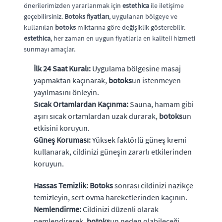
önerilerimizden yararlanmak için
estethica
ile iletişime
geçebilirsiniz.
Botoks fiyatları
, uygulanan bölgeye ve
kullanılan
botoks
miktarına göre değişiklik gösterebilir.
estethica
, her zaman en uygun fiyatlarla en kaliteli hizmeti
sunmayı amaçlar.
İlk 24 Saat Kuralı:
Uygulama bölgesine masaj
yapmaktan kaçınarak,
botoks
un istenmeyen
yayılmasını önleyin.
Sıcak Ortamlardan Kaçınma:
Sauna, hamam gibi
aşırı sıcak ortamlardan uzak durarak,
botoks
un
etkisini koruyun.
Güneş Koruması:
Yüksek faktörlü güneş kremi
kullanarak, cildinizi güneşin zararlı etkilerinden
koruyun.
Hassas Temizlik:
Botoks
sonrası cildinizi nazikçe
temizleyin, sert ovma hareketlerinden kaçının.
Nemlendirme:
Cildinizi düzenli olarak
nemlendirerek,
botoks
un neden olabileceği