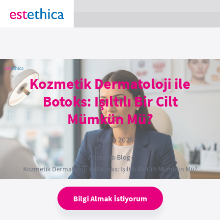
section Service {
}
Kozmetik Dermatoloji ile
Botoks: Işıltılı Bir Cilt
Mümkün Mü?
12 Kasım 2025
Anasayfa
›
Blog
›
Kozmetik Dermatoloji ile Botoks: Işıltılı Bir Cilt Mümkün Mü?
Bilgi Almak İstiyorum