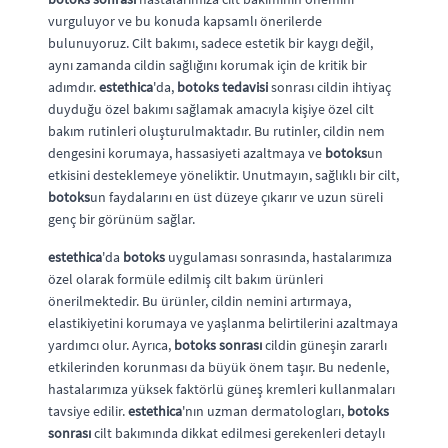
vurguluyor ve bu konuda kapsamlı önerilerde
bulunuyoruz. Cilt bakımı, sadece estetik bir kaygı değil,
aynı zamanda cildin sağlığını korumak için de kritik bir
adımdır.
estethica
'da,
botoks tedavisi
sonrası cildin ihtiyaç
duyduğu özel bakımı sağlamak amacıyla kişiye özel cilt
bakım rutinleri oluşturulmaktadır. Bu rutinler, cildin nem
dengesini korumaya, hassasiyeti azaltmaya ve
botoks
un
etkisini desteklemeye yöneliktir. Unutmayın, sağlıklı bir cilt,
botoks
un faydalarını en üst düzeye çıkarır ve uzun süreli
genç bir görünüm sağlar.
estethica
'da
botoks
uygulaması sonrasında, hastalarımıza
özel olarak formüle edilmiş cilt bakım ürünleri
önerilmektedir. Bu ürünler, cildin nemini artırmaya,
elastikiyetini korumaya ve yaşlanma belirtilerini azaltmaya
yardımcı olur. Ayrıca,
botoks sonrası
cildin güneşin zararlı
etkilerinden korunması da büyük önem taşır. Bu nedenle,
hastalarımıza yüksek faktörlü güneş kremleri kullanmaları
tavsiye edilir.
estethica
'nın uzman dermatologları,
botoks
sonrası
cilt bakımında dikkat edilmesi gerekenleri detaylı