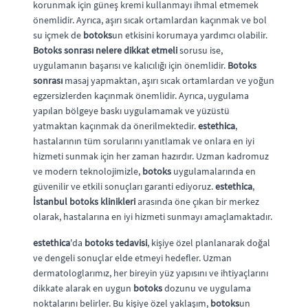
korunmak için güneş kremi kullanmayı ihmal etmemek
önemlidir. Ayrıca, aşırı sıcak ortamlardan kaçınmak ve bol
su içmek de
botoks
un etkisini korumaya yardımcı olabilir.
Botoks sonrası nelere dikkat etmeli
sorusu ise,
uygulamanın başarısı ve kalıcılığı için önemlidir.
Botoks
sonrası
masaj yapmaktan, aşırı sıcak ortamlardan ve yoğun
egzersizlerden kaçınmak önemlidir. Ayrıca, uygulama
yapılan bölgeye baskı uygulamamak ve yüzüstü
yatmaktan kaçınmak da önerilmektedir.
estethica
,
hastalarının tüm sorularını yanıtlamak ve onlara en iyi
hizmeti sunmak için her zaman hazırdır. Uzman kadromuz
ve modern teknolojimizle,
botoks
uygulamalarında en
güvenilir ve etkili sonuçları garanti ediyoruz.
estethica
,
İstanbul botoks klinikleri
arasında öne çıkan bir merkez
olarak, hastalarına en iyi hizmeti sunmayı amaçlamaktadır.
estethica
'da
botoks tedavisi
, kişiye özel planlanarak doğal
ve dengeli sonuçlar elde etmeyi hedefler. Uzman
dermatologlarımız, her bireyin yüz yapısını ve ihtiyaçlarını
dikkate alarak en uygun
botoks
dozunu ve uygulama
noktalarını belirler. Bu kişiye özel yaklaşım,
botoks
un