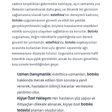
sadece kırışıklıkları gidermekle kalmayıp, aynı zamanda yüz
ifadesini canlandırarak daha genç ve dinamik bir görünüm
sağlamasına olanak tanır.
estethica
'nın deneyimli kadrosu,
botoks
uygulamasının güvenli ve etkili bir şekilde
gerçekleştirilmesini sağlar, böylece hastalarımız istedikleri
estetik sonuçlara ulaşırken sağlıklarını da korurlar.
Botoks
uygulaması, doğru tekniklerle yapıldığında son derece
güvenli bir yöntemdir.
estethica
'da,
botoks
enjeksiyonları
sırasında kullanılan ince uçlu iğneler sayesinde ağrı
минимально düzeyde tutulur. Uygulama sonrasında hafif
kızarıklık veya şişlik görülebilir, ancak bu durum genellikle
kısa sürede kendiliğinden geçer.
Uzman Danışmanlık:
estethica uzmanları,
botoks
hakkında merak edilen tüm sorulara yanıt
vererek, hastaların bilinçli kararlar vermesine
yardımcı olur.
Kişiye Özel Yaklaşım:
Her hastanın yüz yapısı ve
ihtiyaçları dikkate alınarak, kişiye özel
botoks
tedavisi
planları oluşturulur.