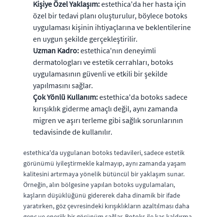
Kişiye Özel Yaklaşım:
estethica'da her hasta için
özel bir tedavi planı oluşturulur, böylece botoks
uygulaması kişinin ihtiyaçlarına ve beklentilerine
en uygun şekilde gerçekleştirilir.
Uzman Kadro:
estethica'nın deneyimli
dermatologları ve estetik cerrahları, botoks
uygulamasının güvenli ve etkili bir şekilde
yapılmasını sağlar.
Çok Yönlü Kullanım:
estethica'da botoks sadece
kırışıklık giderme amaçlı değil, aynı zamanda
migren ve aşırı terleme gibi sağlık sorunlarının
tedavisinde de kullanılır.
estethica'da uygulanan botoks tedavileri, sadece estetik
görünümü iyileştirmekle kalmayıp, aynı zamanda yaşam
kalitesini artırmaya yönelik bütüncül bir yaklaşım sunar.
Örneğin, alın bölgesine yapılan botoks uygulamaları,
kaşların düşüklüğünü gidererek daha dinamik bir ifade
yaratırken, göz çevresindeki kırışıklıkların azaltılması daha
genç ve enerjik bir görünüm sağlar. Botoks ile kaş kaldırma