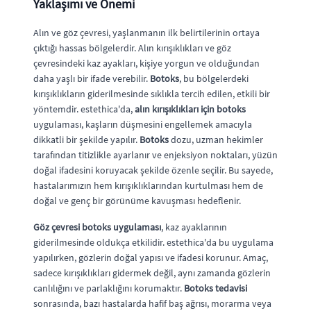
Yaklaşımı ve Önemi
Alın ve göz çevresi, yaşlanmanın ilk belirtilerinin ortaya
çıktığı hassas bölgelerdir. Alın kırışıklıkları ve göz
çevresindeki kaz ayakları, kişiye yorgun ve olduğundan
daha yaşlı bir ifade verebilir.
Botoks
, bu bölgelerdeki
kırışıklıkların giderilmesinde sıklıkla tercih edilen, etkili bir
yöntemdir. estethica'da,
alın kırışıklıkları için botoks
uygulaması, kaşların düşmesini engellemek amacıyla
dikkatli bir şekilde yapılır.
Botoks
dozu, uzman hekimler
tarafından titizlikle ayarlanır ve enjeksiyon noktaları, yüzün
doğal ifadesini koruyacak şekilde özenle seçilir. Bu sayede,
hastalarımızın hem kırışıklıklarından kurtulması hem de
doğal ve genç bir görünüme kavuşması hedeflenir.
Göz çevresi botoks uygulaması
, kaz ayaklarının
giderilmesinde oldukça etkilidir. estethica'da bu uygulama
yapılırken, gözlerin doğal yapısı ve ifadesi korunur. Amaç,
sadece kırışıklıkları gidermek değil, aynı zamanda gözlerin
canlılığını ve parlaklığını korumaktır.
Botoks tedavisi
sonrasında, bazı hastalarda hafif baş ağrısı, morarma veya