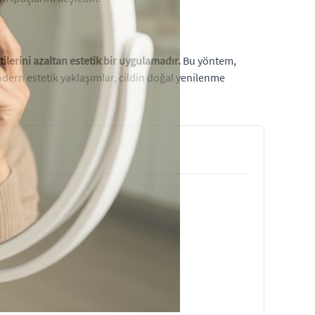
tilerini azaltan estetik bir uygulamadır.
Bu yöntem,
odern estetik yaklaşımlar, cildin doğal yenilenme