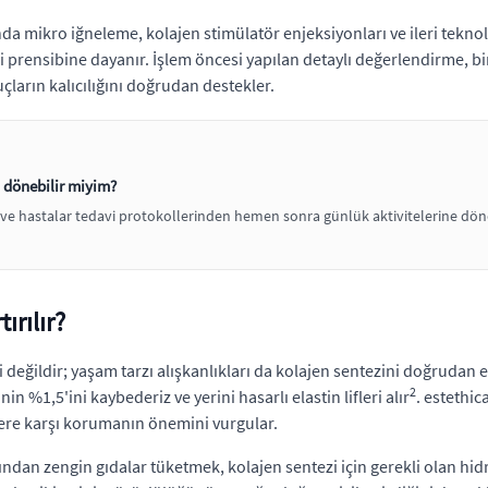
a mikro iğneleme, kolajen stimülatör enjeksiyonları ve ileri teknoloj
i prensibine dayanır. İşlem öncesi yapılan detaylı değerlendirme, bi
çların kalıcılığını doğrudan destekler.
 dönebilir miyim?
r ve hastalar tedavi protokollerinden hemen sonra günlük aktivitelerine döne
ırılır?
değildir; yaşam tarzı alışkanlıkları da kolajen sentezini doğrudan etk
2
in %1,5'ini kaybederiz ve yerini hasarlı elastin lifleri alır
. estethi
ere karşı korumanın önemini vurgular.
ndan zengin gıdalar tüketmek, kolajen sentezi için gerekli olan hidr