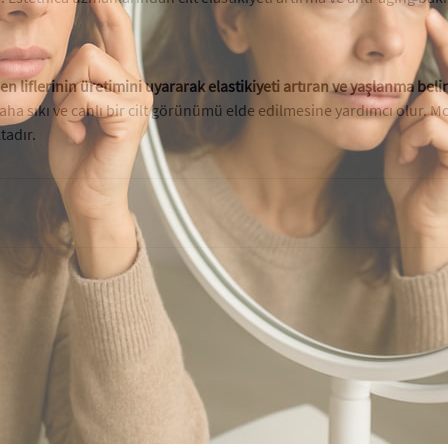
jen liflerinin üretimini uyararak elastikiyeti artıran ve yaşlanma belir
ha sıkı ve canlı bir cilt görünümü elde edilmesine yardımcı olur. M
tadır.