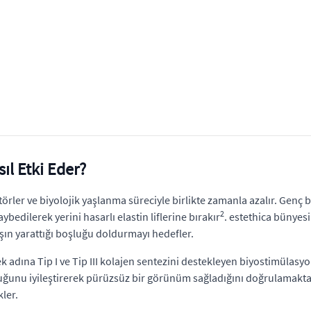
ıl Etki Eder?
rler ve biyolojik yaşlanma süreciyle birlikte zamanla azalır. Genç bir
2
ybedilerek yerini hasarlı elastin liflerine bırakır
. estethica bünyes
şın yarattığı boşluğu doldurmayı hedefler.
adına Tip I ve Tip III kolajen sentezini destekleyen biyostimülasyon 
nluğunu iyileştirerek pürüzsüz bir görünüm sağladığını doğrulamakta
kler.