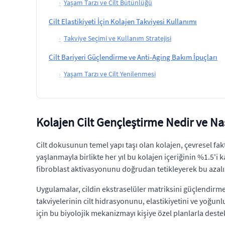
›
Yaşam Tarzı ve Cilt Bütünlüğü
Cilt Elastikiyeti İçin Kolajen Takviyesi Kullanımı
›
Takviye Seçimi ve Kullanım Stratejisi
Cilt Bariyeri Güçlendirme ve Anti-Aging Bakım İpuçları
›
Yaşam Tarzı ve Cilt Yenilenmesi
Kolajen Cilt Gençleştirme Nedir ve Nas
Cilt dokusunun temel yapı taşı olan kolajen, çevresel faktö
yaşlanmayla birlikte her yıl bu kolajen içeriğinin %1.5'i ka
fibroblast aktivasyonunu doğrudan tetikleyerek bu azalı
Uygulamalar, cildin ekstraselüler matriksini güçlendirmek 
takviyelerinin cilt hidrasyonunu, elastikiyetini ve yoğu
için bu biyolojik mekanizmayı kişiye özel planlarla deste