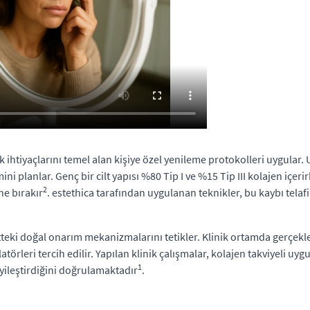
ik ihtiyaçlarını temel alan kişiye özel yenileme protokolleri uygular
i planlar. Genç bir cilt yapısı %80 Tip I ve %15 Tip III kolajen içeri
2
ine bırakır
. estethica tarafından uygulanan teknikler, bu kaybı tel
tteki doğal onarım mekanizmalarını tetikler. Klinik ortamda gerçekleşt
örleri tercih edilir. Yapılan klinik çalışmalar, kolajen takviyeli uyg
1
yileştirdiğini doğrulamaktadır
.