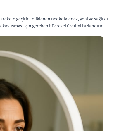
ekete geçirir. tetiklenen neokolajenez, yeni ve sağlıklı
ya kavuşması için gereken hücresel üretimi hızlandırır.