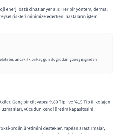
i enerji bazlı cihazlar yer alır. Her bir yöntem, dermal
reysel riskleri minimize ederken, hastaların işlem
bilirler, ancak ilk birkaç gün doğrudan güneş ışığından
iler. Genç bir cilt yapısı %80 Tip I ve %15 Tip III kolajen
ca uzmanları, vücudun kendi üretim kapasitesini
oksi-prolin üretimini destekler. Yapılan araştırmalar,
1