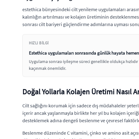
estethica bünyesindeki cilt yenileme uygulamaları arasınd
kalınlığın artırılması ve kolajen üretiminin desteklenmes
sonrası cilt bariyeri güçlendirme adımlarına uyması sonu
HIZLI BILGI
Estethica uygulamaları sonrasında günlük hayata hemen
Uygulama sonrası iyileşme süreci genellikle oldukça hızlıdı
kaçınmak önemlidir.
Doğal Yollarla Kolajen Üretimi Nasıl Art
Cilt sağlığını korumak için sadece dış müdahaleler yeterli 
içerir ancak yaşlanmayla birlikte her yıl bu kolajen içeriğin
desteklemek adına dengeli beslenme ve çevresel faktörl
Beslenme düzeninde C vitamini, çinko ve amino asit açısı