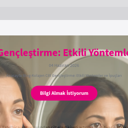
 Gençleştirme: Etkili Yöntemle
04 Haziran 2026
Anasayfa
›
Blog
›
Kolajen Cilt Gençleştirme: Etkili Yöntemler ve İpuçları
Bilgi Almak İstiyorum
n. Estethica uzmanlarından cilt elastikiyeti artırma ve anti-aging bak