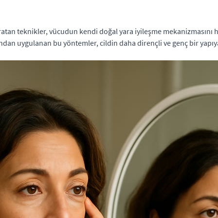
ratan teknikler, vücudun kendi doğal yara iyileşme mekanizmasını har
fından uygulanan bu yöntemler, cildin daha dirençli ve genç bir yapı