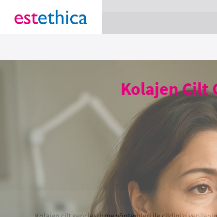
section Service {
}
Kolajen Cilt
Kolajen cilt gençleştirme yöntemleri ile cildinizi yenileyi