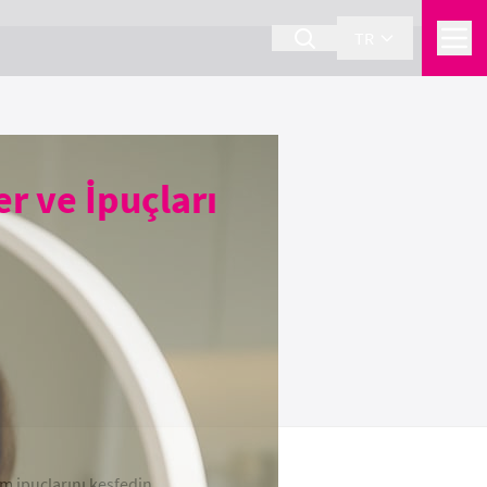
TR
r ve İpuçları
ım ipuçlarını keşfedin.