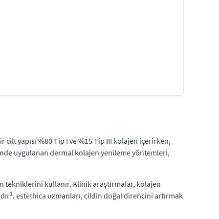
 cilt yapısı %80 Tip I ve %15 Tip III kolajen içerirken,
inde uygulanan dermal kolajen yenileme yöntemleri,
tekniklerini kullanır. Klinik araştırmalar, kolajen
1
dır
. estethica uzmanları, cildin doğal direncini artırmak