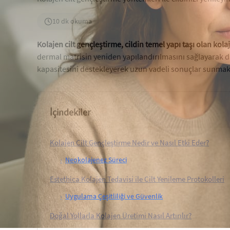
10 dk okuma
Kolajen cilt gençleştirme, cildin temel yapı taşı olan kola
dermal matrisin yeniden yapılandırılmasını sağlayarak da
kapasitesini destekleyerek uzun vadeli sonuçlar sunmak
İçindekiler
Kolajen Cilt Gençleştirme Nedir ve Nasıl Etki Eder?
›
Neokolajenez Süreci
Estethica Kolajen Tedavisi ile Cilt Yenileme Protokolleri
›
Uygulama Çeşitliliği ve Güvenlik
Doğal Yollarla Kolajen Üretimi Nasıl Artırılır?