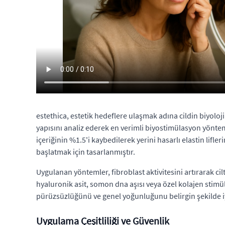
estethica, estetik hedeflere ulaşmak adına cildin biyoloj
yapısını analiz ederek en verimli biyostimülasyon yöntemin
içeriğinin %1.5'i kaybedilerek yerini hasarlı elastin lifler
başlatmak için tasarlanmıştır.
Uygulanan yöntemler, fibroblast aktivitesini artırarak cil
hyaluronik asit, somon dna aşısı veya özel kolajen stimülat
pürüzsüzlüğünü ve genel yoğunluğunu belirgin şekilde i
Uygulama Çeşitliliği ve Güvenlik