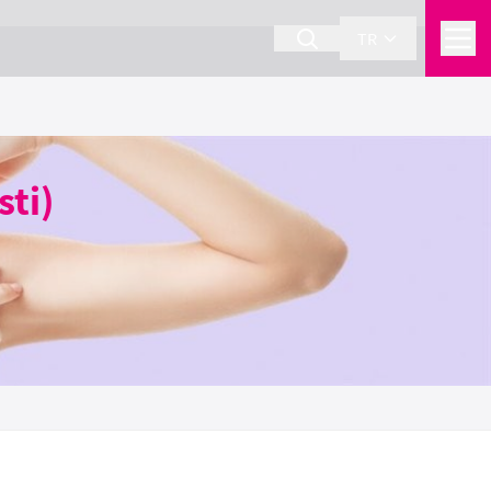
TR
sti)