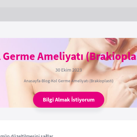
 Germe Ameliyatı (Brakiopla
30 Ekim 2023
Anasayfa
›
Blog
›
Kol Germe Ameliyatı (Brakioplasti)
Bilgi Almak İstiyorum
ümün düzeltilmesini sağlar.