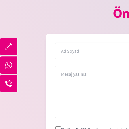
Ön
İsim
Mesaj