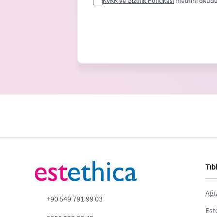
KVKK ve Gizlilik Politikası
metnini okudu
Tıb
Ağı
+90 549 791 99 03
Est