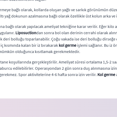
ermeye bağlı olarak, kollarda oluşan yağlı ve sarkık görünümün düze
i altı yağ dokunun azalmasına bağlı olarak özellikle üst kolun arka 
a bağlı olarak yapılacak ameliyat tekniğine karar verilir. Eğer kilo 
uygulanır.
Liposuction
dan sonra bol olan derinin cerrahi olarak alınmas
arak deri bolluğu toparlanabilir. Çoğu vakada ise deri bolluğu dirse
ç kısmında kalan bir iz bırakarak
kol germe
işlemi sağlanır. Bu iz 
ri mümkün olduğunca kısıtlamak gerekmektedir.
tane koşullarında gerçekleştirilir. Ameliyat süresi ortalama 1,5-2 sa
aburcu edilebilirler. Operasyondan 2 gün sonra duş alınmasına izin ver
gerekmez. Spor aktivitelerine 4-6 hafta sonra izin verilir.
Kol germe
a