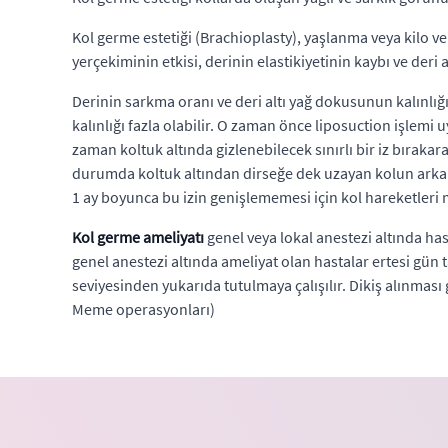
Kol germe estetiği (Brachioplasty), yaşlanma veya kilo v
yerçekiminin etkisi, derinin elastikiyetinin kaybı ve der
Derinin sarkma oranı ve deri altı yağ dokusunun kalınlığın
kalınlığı fazla olabilir. O zaman önce liposuction işlemi 
zaman koltuk altında gizlenebilecek sınırlı bir iz bırak
durumda koltuk altından dirseğe dek uzayan kolun arka i
1 ay boyunca bu izin genişlememesi için kol hareketle
Kol germe ameliyatı
genel veya lokal anestezi altında has
genel anestezi altında ameliyat olan hastalar ertesi gün t
seviyesinden yukarıda tutulmaya çalışılır. Dikiş alınması 
Meme operasyonları)