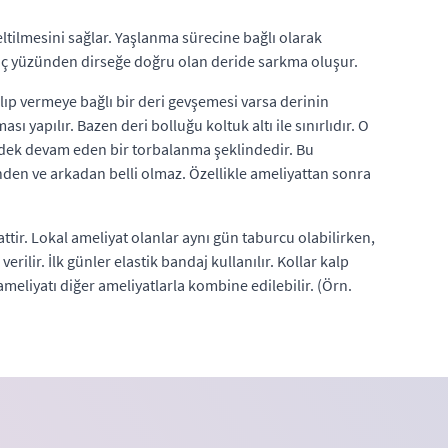
ltilmesini sağlar. Yaşlanma sürecine bağlı olarak
ve iç yüzünden dirseğe doğru olan deride sarkma oluşur.
alıp vermeye bağlı bir deri gevşemesi varsa derinin
ı yapılır. Bazen deri bolluğu koltuk altı ile sınırlıdır. O
ğe dek devam eden bir torbalanma şeklindedir. Bu
önden ve arkadan belli olmaz. Özellikle ameliyattan sonra
attir. Lokal ameliyat olanlar aynı gün taburcu olabilirken,
ilir. İlk günler elastik bandaj kullanılır. Kollar kalp
meliyatı diğer ameliyatlarla kombine edilebilir. (Örn.