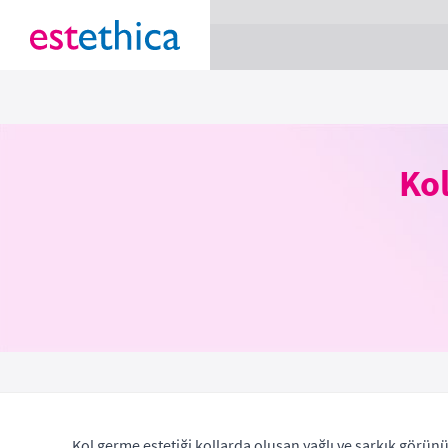
section Service {
}
Kol
Kol germe estetiği kollarda oluşan yağlı ve sarkık görün