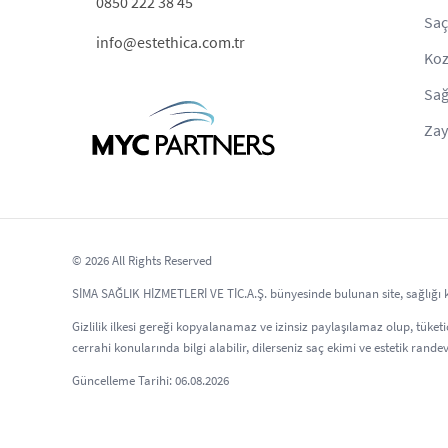
0850 222 38 45
Saç
info@estethica.com.tr
Koz
Sağ
Zay
© 2026 All Rights Reserved
SİMA SAĞLIK HİZMETLERİ VE TİC.A.Ş. bünyesinde bulunan site, sağlığı kor
Gizlilik ilkesi gereği kopyalanamaz ve izinsiz paylaşılamaz olup, tüketici
cerrahi konularında bilgi alabilir, dilerseniz saç ekimi ve estetik randev
Güncelleme Tarihi: 06.08.2026